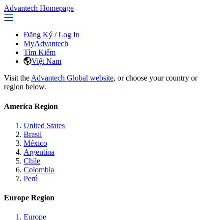
Advantech Homepage
Đăng Ký
/
Log In
MyAdvantech
Tìm Kiếm
Việt Nam
Visit the
Advantech Global website
, or choose your country or
region below.
America Region
United States
Brasil
México
Argentina
Chile
Colombia
Perú
Europe Region
Europe