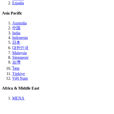
España
Asia Pacific
Australia
中国
India
Indonesia
日本
대한민국
Malaysia
Singapore
台灣
ไทย
Türkiye
Việt Nam
Africa & Middle East
MENA