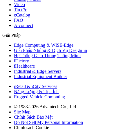
Video
Tin tức
eCatalog
FAQ
A-connect
Giải Pháp
Edge Computing & WISE-Edge
Giải Pháp Nhúng & Dịch Vụ Design-in
Hệ Thống Giao Thông Thông Minh
iFactory
iHealthcare
Industrial & Edge Servers
Industrial Equipment Builder
iRetail & iCity Services
Năng Lượng & Tiện Ích
Rugged Vehicle Computing
© 1983-2026 Advantech Co., Ltd.
Site Map
Chính Sách Bảo Mật
Do Not Sell My Personal Information
Chính sách Cookie