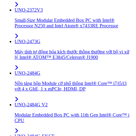
UNO-2372V3
Small-Size Modular Embedded Box PC with Intel®
Processor N250 and Intel Atom® x7433RE Processor
UNO-2473G
Máy tính tự động hóa kích thước thông thường với bộ vi xử
lý Intel® ATOM™ E3845/Celeron® J1900
UNO-2484G
Nền tảng hộp Module cỡ phổ thông Intel® Core™ i7/i5/i3
với 4 x GbE, 1 x mPCIe, HDMI, DP
UNO-2484G V2
Modular Embedded Box PC with 11th Gen Intel® Core™ i
CPU