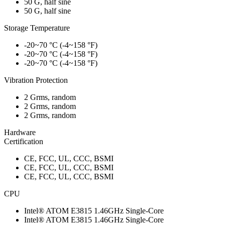
50 G, half sine
50 G, half sine
Storage Temperature
-20~70 °C (-4~158 °F)
-20~70 °C (-4~158 °F)
-20~70 °C (-4~158 °F)
Vibration Protection
2 Grms, random
2 Grms, random
2 Grms, random
Hardware
Certification
CE, FCC, UL, CCC, BSMI
CE, FCC, UL, CCC, BSMI
CE, FCC, UL, CCC, BSMI
CPU
Intel® ATOM E3815 1.46GHz Single-Core
Intel® ATOM E3815 1.46GHz Single-Core