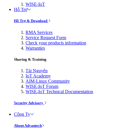
WISE-IoT
Hỗ Trợ
Hỗ Trợ & Download
RMA Services
Service Request Form
Check your products information
Warranties
Sharing & Training
Tài Nguyên
IoT Academy
AIM-Linux Community
WISE-IoT Forum
WISE-IoT Technical Documentation
Security Advisory
Công Ty
About Advantech