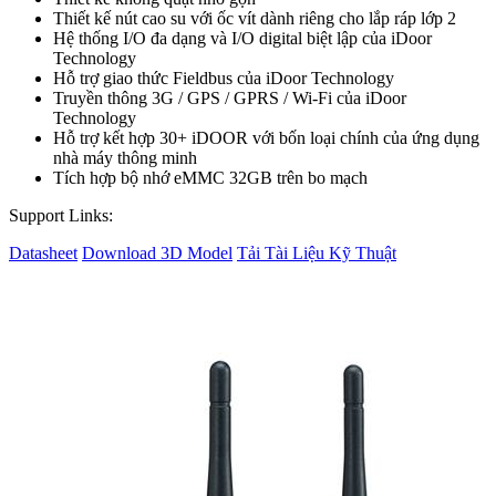
Thiết kế nút cao su với ốc vít dành riêng cho lắp ráp lớp 2
Hệ thống I/O đa dạng và I/O digital biệt lập của iDoor
Technology
Hỗ trợ giao thức Fieldbus của iDoor Technology
Truyền thông 3G / GPS / GPRS / Wi-Fi của iDoor
Technology
Hỗ trợ kết hợp 30+ iDOOR với bốn loại chính của ứng dụng
nhà máy thông minh
Tích hợp bộ nhớ eMMC 32GB trên bo mạch
Support Links:
Datasheet
Download 3D Model
Tải Tài Liệu Kỹ Thuật