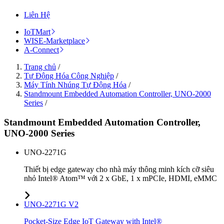
Liên Hệ
IoTMart
WISE-Marketplace
A-Connect
Trang chủ
/
Tự Động Hóa Công Nghiệp
/
Máy Tính Nhúng Tự Động Hóa
/
Standmount Embedded Automation Controller, UNO-2000
Series
/
Standmount Embedded Automation Controller,
UNO-2000 Series
UNO-2271G
Thiết bị edge gateway cho nhà máy thông minh kích cỡ siêu
nhỏ Intel® Atom™ với 2 x GbE, 1 x mPCIe, HDMI, eMMC
UNO-2271G V2
Pocket-Size Edge IoT Gateway with Intel®