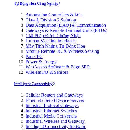
Tự Động Hóa Công Nghiệp
Automation Controllers & I/Os
Class I, Division 2 Solution
Data Acquisition (DAQ) & Communication
Gateways & Remote Terminal Units (RTUs)
Giải Pháp Được Chứng Nhận
Human Machine Interfaces
Máy Tính Nhúng Tự Động Hóa
Module Remote I/O & Wireless Sensing
Panel PC
Power & Energy
WebAccess Software & Edge SRP
Wireless I/O & Sensors
Intelligent Connectivity
Cellular Routers and Gateways
Ethernet / Serial Device Servers
Industrial Protocol Gateways
Industrial Ethernet Switches
Industrial Media Converters
Industrial Wireless and Gateway
Intelligent Connectivity Software