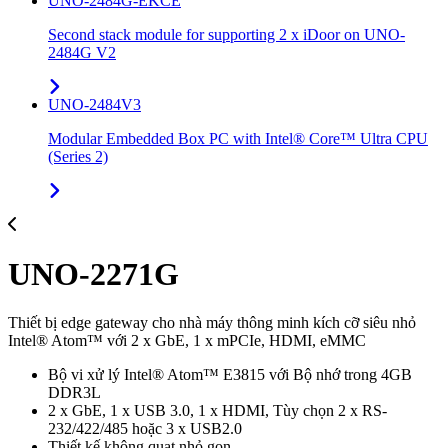
UNO-2484G-EKCE
Second stack module for supporting 2 x iDoor on UNO-
2484G V2
UNO-2484V3
Modular Embedded Box PC with Intel® Core™ Ultra CPU
(Series 2)
UNO-2271G
Thiết bị edge gateway cho nhà máy thông minh kích cỡ siêu nhỏ
Intel® Atom™ với 2 x GbE, 1 x mPCIe, HDMI, eMMC
Bộ vi xử lý Intel® Atom™ E3815 với Bộ nhớ trong 4GB
DDR3L
2 x GbE, 1 x USB 3.0, 1 x HDMI, Tùy chọn 2 x RS-
232/422/485 hoặc 3 x USB2.0
Thiết kế không quạt nhỏ gọn