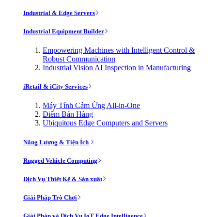
Industrial & Edge Servers
Industrial Equipment Builder
Empowering Machines with Intelligent Control &
Robust Communication
Industrial Vision AI Inspection in Manufacturing
iRetail & iCity Services
Máy Tính Cảm Ứng All-in-One
Điểm Bán Hàng
Ubiquitous Edge Computers and Servers
Năng Lượng & Tiện Ích
Rugged Vehicle Computing
Dịch Vụ Thiết Kế & Sản xuất
Giải Pháp Trò Chơi
Giải Pháp và Dịch Vụ IoT Edge Intelligence