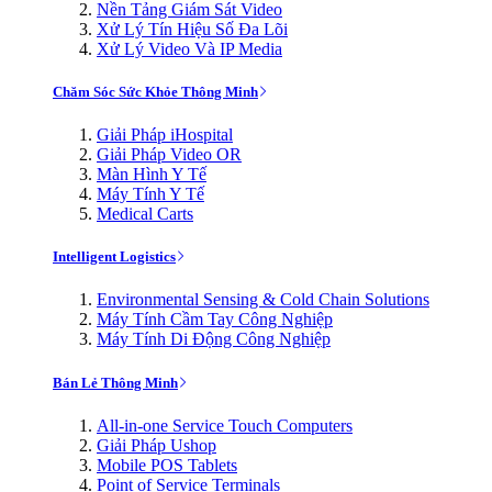
Nền Tảng Giám Sát Video
Xử Lý Tín Hiệu Số Đa Lõi
Xử Lý Video Và IP Media
Chăm Sóc Sức Khỏe Thông Minh
Giải Pháp iHospital
Giải Pháp Video OR
Màn Hình Y Tế
Máy Tính Y Tế
Medical Carts
Intelligent Logistics
Environmental Sensing & Cold Chain Solutions
Máy Tính Cầm Tay Công Nghiệp
Máy Tính Di Động Công Nghiệp
Bán Lẻ Thông Minh
All-in-one Service Touch Computers
Giải Pháp Ushop
Mobile POS Tablets
Point of Service Terminals