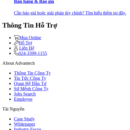
Bán hàng & Báo giá
Cần báo giá hoặc giải pháp tùy chỉnh? Tìm hiểu thêm tại đây.
Thông Tin Hỗ Trợ
Mua Online
Hỗ Trợ
Liên Hệ
024-3399-1155
About Advantech
Thông Tin Công Ty
Tin Tức Công Ty
Quan Hệ Đầu Tư
Sứ Mệnh Công Ty
Jobs Search
Employee
Tài Nguyên
Case Study
Whitepaper
Industry Focus