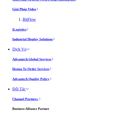
Giải Pháp Video
BitFlow
iLogistics
Industrial Display Solutions
Dịch Vụ
Advantech Global Services
Design To Order Services
Advantech Quality Policy
Đối Tác
Channel Partners
Business Alliance Partner