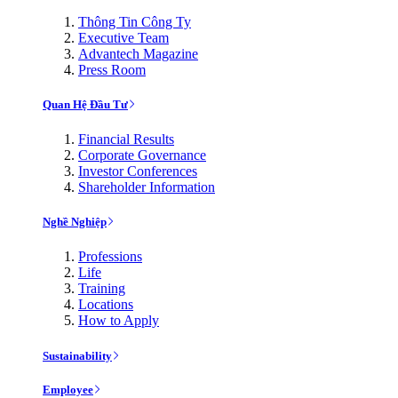
Thông Tin Công Ty
Executive Team
Advantech Magazine
Press Room
Quan Hệ Đầu Tư
Financial Results
Corporate Governance
Investor Conferences
Shareholder Information
Nghề Nghiệp
Professions
Life
Training
Locations
How to Apply
Sustainability
Employee