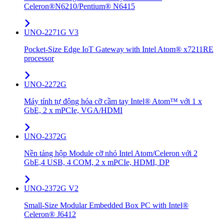
Celeron®N6210/Pentium® N6415
UNO-2271G V3
Pocket-Size Edge IoT Gateway with Intel Atom® x7211RE
processor
UNO-2272G
Máy tính tự động hóa cỡ cầm tay Intel® Atom™ với 1 x
GbE, 2 x mPCIe, VGA/HDMI
UNO-2372G
Nền tảng hộp Module cỡ nhỏ Intel Atom/Celeron với 2
GbE,4 USB, 4 COM, 2 x mPCIe, HDMI, DP
UNO-2372G V2
Small-Size Modular Embedded Box PC with Intel®
Celeron® J6412