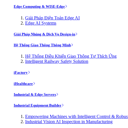
Edge Computing & WISE-Edge
Giải Pháp Điện Toán Edge AI
Edge AI Systems
Giải Pháp Nhúng & Dịch Vụ Design-in
Hệ Thống Giao Thông Thông Minh
Hệ Thống Điều Khiển Giao Thông Tự Thích Ứng
Intelligent Railway Safety Solution
iFactory
iHealthcare
Industrial & Edge Servers
Industrial Equipment Builder
Empowering Machines with Intelligent Control & Robu
Industrial Vision AI Inspection in Manufacturing