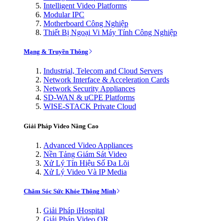
Intelligent Video Platforms
Modular IPC
Motherboard Công Nghiệp
Thiết Bị Ngoại Vi Máy Tính Công Nghiệp
Mạng & Truyền Thông
Industrial, Telecom and Cloud Servers
Network Interface & Acceleration Cards
Network Security Appliances
SD-WAN & uCPE Platforms
WISE-STACK Private Cloud
Giải Pháp Video Nâng Cao
Advanced Video Appliances
Nền Tảng Giám Sát Video
Xử Lý Tín Hiệu Số Đa Lõi
Xử Lý Video Và IP Media
Chăm Sóc Sức Khỏe Thông Minh
Giải Pháp iHospital
Giải Pháp Video OR