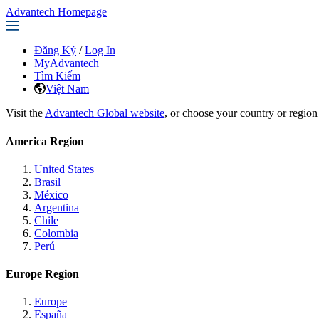
Advantech Homepage
Đăng Ký
/
Log In
MyAdvantech
Tìm Kiếm
Việt Nam
Visit the
Advantech Global website
, or choose your country or region
America Region
United States
Brasil
México
Argentina
Chile
Colombia
Perú
Europe Region
Europe
España