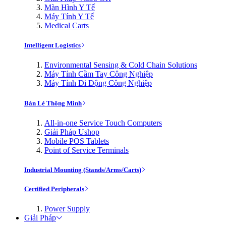
Màn Hình Y Tế
Máy Tính Y Tế
Medical Carts
Intelligent Logistics
Environmental Sensing & Cold Chain Solutions
Máy Tính Cầm Tay Công Nghiệp
Máy Tính Di Động Công Nghiệp
Bán Lẻ Thông Minh
All-in-one Service Touch Computers
Giải Pháp Ushop
Mobile POS Tablets
Point of Service Terminals
Industrial Mounting (Stands/Arms/Carts)
Certified Peripherals
Power Supply
Giải Pháp