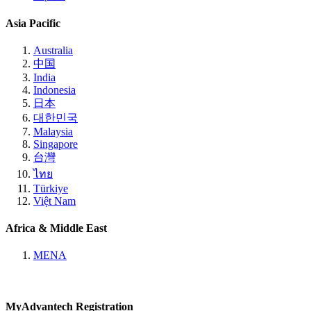
Asia Pacific
Australia
中国
India
Indonesia
日本
대한민국
Malaysia
Singapore
台灣
ไทย
Türkiye
Việt Nam
Africa & Middle East
MENA
MyAdvantech Registration