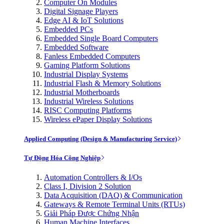
Computer On Modules
Digital Signage Players
Edge AI & IoT Solutions
Embedded PCs
Embedded Single Board Computers
Embedded Software
Fanless Embedded Computers
Gaming Platform Solutions
Industrial Display Systems
Industrial Flash & Memory Solutions
Industrial Motherboards
Industrial Wireless Solutions
RISC Computing Platforms
Wireless ePaper Display Solutions
Applied Computing (Design & Manufacturing Service)
Tự Động Hóa Công Nghiệp
Automation Controllers & I/Os
Class I, Division 2 Solution
Data Acquisition (DAQ) & Communication
Gateways & Remote Terminal Units (RTUs)
Giải Pháp Được Chứng Nhận
Human Machine Interfaces