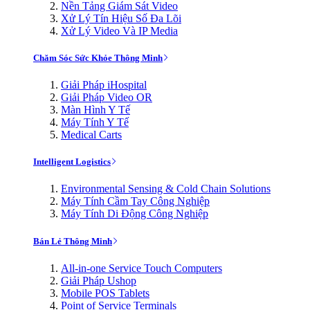
Nền Tảng Giám Sát Video
Xử Lý Tín Hiệu Số Đa Lõi
Xử Lý Video Và IP Media
Chăm Sóc Sức Khỏe Thông Minh
Giải Pháp iHospital
Giải Pháp Video OR
Màn Hình Y Tế
Máy Tính Y Tế
Medical Carts
Intelligent Logistics
Environmental Sensing & Cold Chain Solutions
Máy Tính Cầm Tay Công Nghiệp
Máy Tính Di Động Công Nghiệp
Bán Lẻ Thông Minh
All-in-one Service Touch Computers
Giải Pháp Ushop
Mobile POS Tablets
Point of Service Terminals