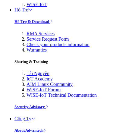
WISE-IoT
Hỗ Trợ
Hỗ Trợ & Download
RMA Services
Service Request Form
Check your products information
Warranties
Sharing & Training
Tài Nguyên
IoT Academy
AIM-Linux Community
WISE-IoT Forum
WISE-IoT Technical Documentation
Security Advisory
Công Ty
About Advantech