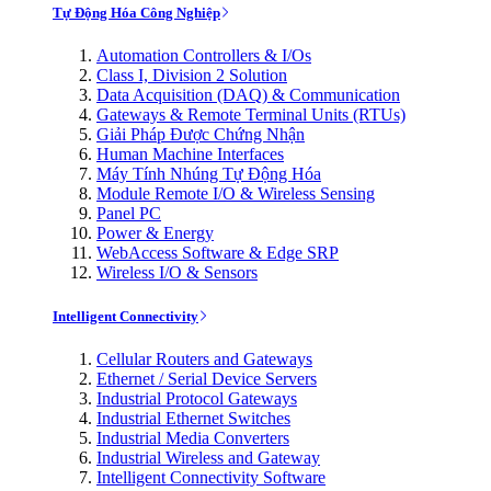
Tự Động Hóa Công Nghiệp
Automation Controllers & I/Os
Class I, Division 2 Solution
Data Acquisition (DAQ) & Communication
Gateways & Remote Terminal Units (RTUs)
Giải Pháp Được Chứng Nhận
Human Machine Interfaces
Máy Tính Nhúng Tự Động Hóa
Module Remote I/O & Wireless Sensing
Panel PC
Power & Energy
WebAccess Software & Edge SRP
Wireless I/O & Sensors
Intelligent Connectivity
Cellular Routers and Gateways
Ethernet / Serial Device Servers
Industrial Protocol Gateways
Industrial Ethernet Switches
Industrial Media Converters
Industrial Wireless and Gateway
Intelligent Connectivity Software