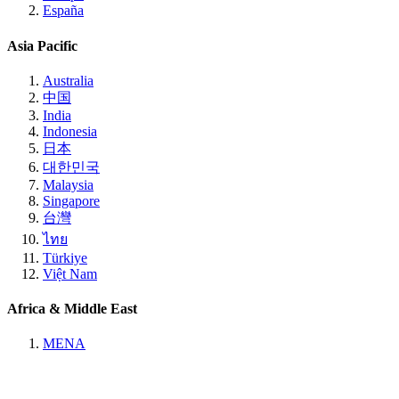
España
Asia Pacific
Australia
中国
India
Indonesia
日本
대한민국
Malaysia
Singapore
台灣
ไทย
Türkiye
Việt Nam
Africa & Middle East
MENA