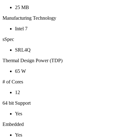
25 MB
Manufacturing Technology
Intel 7
sSpec
SRL4Q
Thermal Design Power (TDP)
65 W
# of Cores
12
64 bit Support
Yes
Embedded
Yes