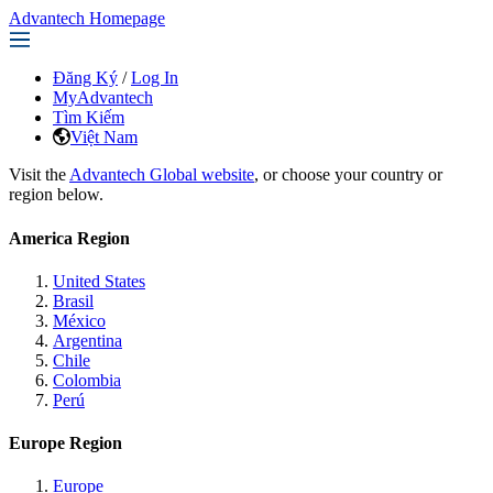
Advantech Homepage
Đăng Ký
/
Log In
MyAdvantech
Tìm Kiếm
Việt Nam
Visit the
Advantech Global website
, or choose your country or
region below.
America Region
United States
Brasil
México
Argentina
Chile
Colombia
Perú
Europe Region
Europe