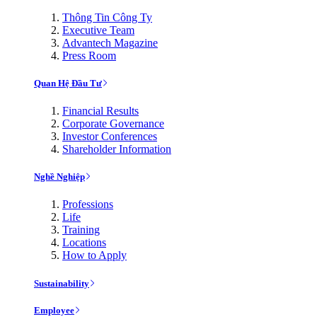
Thông Tin Công Ty
Executive Team
Advantech Magazine
Press Room
Quan Hệ Đầu Tư
Financial Results
Corporate Governance
Investor Conferences
Shareholder Information
Nghề Nghiệp
Professions
Life
Training
Locations
How to Apply
Sustainability
Employee