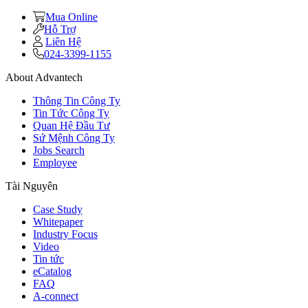
Mua Online
Hỗ Trợ
Liên Hệ
024-3399-1155
About Advantech
Thông Tin Công Ty
Tin Tức Công Ty
Quan Hệ Đầu Tư
Sứ Mệnh Công Ty
Jobs Search
Employee
Tài Nguyên
Case Study
Whitepaper
Industry Focus
Video
Tin tức
eCatalog
FAQ
A-connect