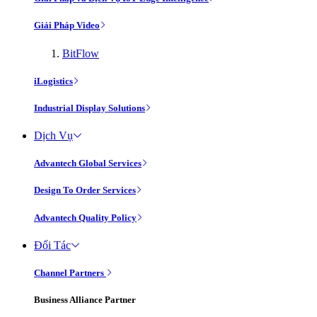
Giải Pháp Video
BitFlow
iLogistics
Industrial Display Solutions
Dịch Vụ
Advantech Global Services
Design To Order Services
Advantech Quality Policy
Đối Tác
Channel Partners
Business Alliance Partner