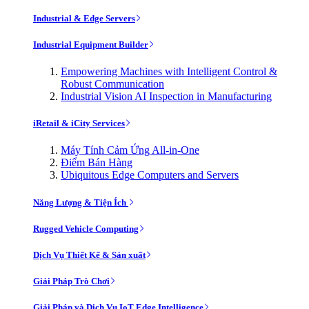
Industrial & Edge Servers
Industrial Equipment Builder
Empowering Machines with Intelligent Control &
Robust Communication
Industrial Vision AI Inspection in Manufacturing
iRetail & iCity Services
Máy Tính Cảm Ứng All-in-One
Điểm Bán Hàng
Ubiquitous Edge Computers and Servers
Năng Lượng & Tiện Ích
Rugged Vehicle Computing
Dịch Vụ Thiết Kế & Sản xuất
Giải Pháp Trò Chơi
Giải Pháp và Dịch Vụ IoT Edge Intelligence