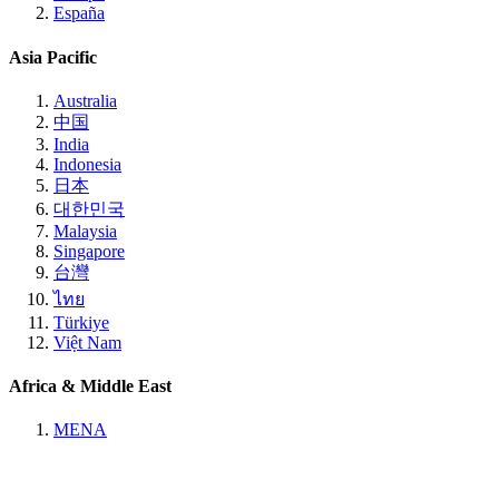
España
Asia Pacific
Australia
中国
India
Indonesia
日本
대한민국
Malaysia
Singapore
台灣
ไทย
Türkiye
Việt Nam
Africa & Middle East
MENA