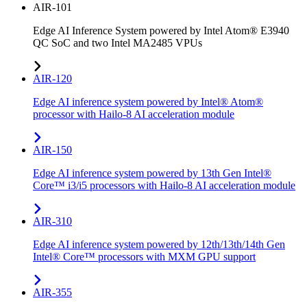
AIR-101
Edge AI Inference System powered by Intel Atom® E3940
QC SoC and two Intel MA2485 VPUs
AIR-120
Edge AI inference system powered by Intel® Atom®
processor with Hailo-8 AI acceleration module
AIR-150
Edge AI inference system powered by 13th Gen Intel®
Core™ i3/i5 processors with Hailo-8 AI acceleration module
AIR-310
Edge AI inference system powered by 12th/13th/14th Gen
Intel® Core™ processors with MXM GPU support
AIR-355