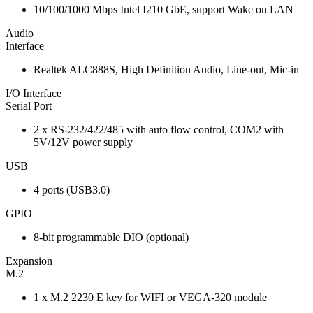
10/100/1000 Mbps Intel I210 GbE, support Wake on LAN
Audio
Interface
Realtek ALC888S, High Definition Audio, Line-out, Mic-in
I/O Interface
Serial Port
2 x RS-232/422/485 with auto flow control, COM2 with
5V/12V power supply
USB
4 ports (USB3.0)
GPIO
8-bit programmable DIO (optional)
Expansion
M.2
1 x M.2 2230 E key for WIFI or VEGA-320 module