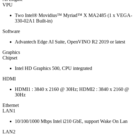
VPU
Two Intel® Movidius™ Myriad™ X MA2485 (1 x VEGA-
330-02A1 Built-in)
Software
Advantech Edge AI Suite, OpenVINO R2 2019 or latest
Graphics
Chipset
Intel HD Graphics 500, CPU integrated
HDMI
HDMI1 : 3840 x 2160 @ 30Hz; HDMI2 : 3840 x 2160 @
30Hz
Ethernet
LAN1
10/100/1000 Mbps Intel i210 GbE, support Wake On Lan
LAN2