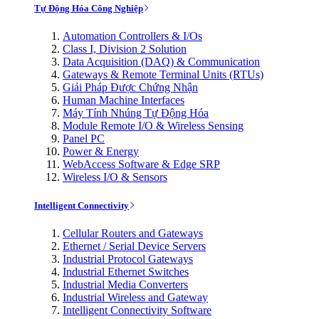
Tự Động Hóa Công Nghiệp
Automation Controllers & I/Os
Class I, Division 2 Solution
Data Acquisition (DAQ) & Communication
Gateways & Remote Terminal Units (RTUs)
Giải Pháp Được Chứng Nhận
Human Machine Interfaces
Máy Tính Nhúng Tự Động Hóa
Module Remote I/O & Wireless Sensing
Panel PC
Power & Energy
WebAccess Software & Edge SRP
Wireless I/O & Sensors
Intelligent Connectivity
Cellular Routers and Gateways
Ethernet / Serial Device Servers
Industrial Protocol Gateways
Industrial Ethernet Switches
Industrial Media Converters
Industrial Wireless and Gateway
Intelligent Connectivity Software