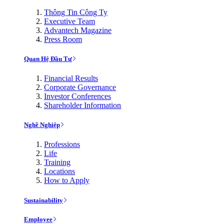
Thông Tin Công Ty
Executive Team
Advantech Magazine
Press Room
Quan Hệ Đầu Tư
Financial Results
Corporate Governance
Investor Conferences
Shareholder Information
Nghề Nghiệp
Professions
Life
Training
Locations
How to Apply
Sustainability
Employee