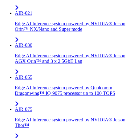
AIR-021
Edge AI Inference system powered by NVIDIA® Jetson
Orin™ NX/Nano and Super mode
AIR-030
Edge AI Inference system powered by NVIDIA® Jetson
AGX Orin™ and 3 x 2.5GbE Lan
AIR-055
Edge AI Inference system powered by Qualcomm
Dragonwing™ IQ-9075 processor up to 100 TOPS
AIR-075
Edge AI Inference system powered by NVIDIA® Jetson
Thor™