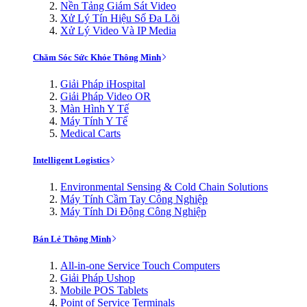
Nền Tảng Giám Sát Video
Xử Lý Tín Hiệu Số Đa Lõi
Xử Lý Video Và IP Media
Chăm Sóc Sức Khỏe Thông Minh
Giải Pháp iHospital
Giải Pháp Video OR
Màn Hình Y Tế
Máy Tính Y Tế
Medical Carts
Intelligent Logistics
Environmental Sensing & Cold Chain Solutions
Máy Tính Cầm Tay Công Nghiệp
Máy Tính Di Động Công Nghiệp
Bán Lẻ Thông Minh
All-in-one Service Touch Computers
Giải Pháp Ushop
Mobile POS Tablets
Point of Service Terminals