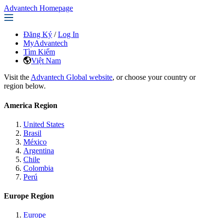
Advantech Homepage
Đăng Ký
/
Log In
MyAdvantech
Tìm Kiếm
Việt Nam
Visit the
Advantech Global website
, or choose your country or
region below.
America Region
United States
Brasil
México
Argentina
Chile
Colombia
Perú
Europe Region
Europe