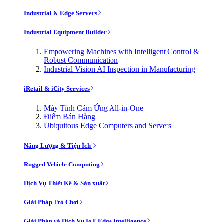
Industrial & Edge Servers
Industrial Equipment Builder
Empowering Machines with Intelligent Control &
Robust Communication
Industrial Vision AI Inspection in Manufacturing
iRetail & iCity Services
Máy Tính Cảm Ứng All-in-One
Điểm Bán Hàng
Ubiquitous Edge Computers and Servers
Năng Lượng & Tiện Ích
Rugged Vehicle Computing
Dịch Vụ Thiết Kế & Sản xuất
Giải Pháp Trò Chơi
Giải Pháp và Dịch Vụ IoT Edge Intelligence