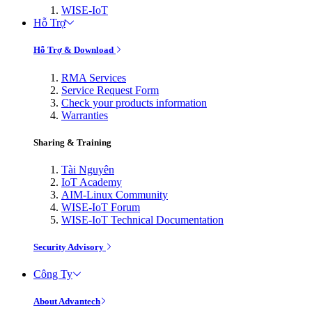
WISE-IoT
Hỗ Trợ
Hỗ Trợ & Download
RMA Services
Service Request Form
Check your products information
Warranties
Sharing & Training
Tài Nguyên
IoT Academy
AIM-Linux Community
WISE-IoT Forum
WISE-IoT Technical Documentation
Security Advisory
Công Ty
About Advantech