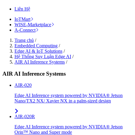
Liên Hệ
IoTMart
WISE-Marketplace
A-Connect
Trang chủ
/
Embedded Computing
/
Edge AI & IoT Solutions
/
Hệ Thống Suy Luận Edge AI
/
AIR AI Inference Systems
/
AIR AI Inference Systems
AIR-020
Edge AI Inference system powered by NVIDIA® Jetson
Nano/TX2 NX/ Xavier NX in a palm-sized design
AIR-020R
Edge AI Inference system powered by NVIDIA® Jetson
Orin™ Nano and Super mode