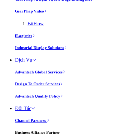
Giải Pháp Video
BitFlow
iLogistics
Industrial Display Solutions
Dịch Vụ
Advantech Global Services
Design To Order Services
Advantech Quality Policy
Đối Tác
Channel Partners
Business Alliance Partner