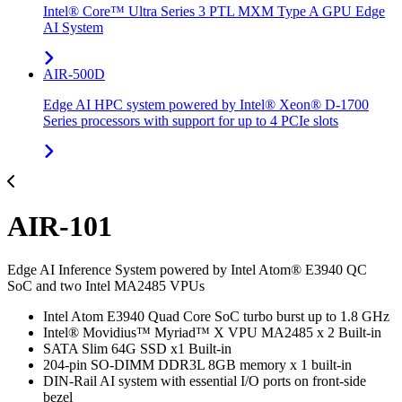
Intel® Core™ Ultra Series 3 PTL MXM Type A GPU Edge
AI System
AIR-500D
Edge AI HPC system powered by Intel® Xeon® D-1700
Series processors with support for up to 4 PCIe slots
AIR-101
Edge AI Inference System powered by Intel Atom® E3940 QC
SoC and two Intel MA2485 VPUs
Intel Atom E3940 Quad Core SoC turbo burst up to 1.8 GHz
Intel® Movidius™ Myriad™ X VPU MA2485 x 2 Built-in
SATA Slim 64G SSD x1 Built-in
204-pin SO-DIMM DDR3L 8GB memory x 1 built-in
DIN-Rail AI system with essential I/O ports on front-side
bezel