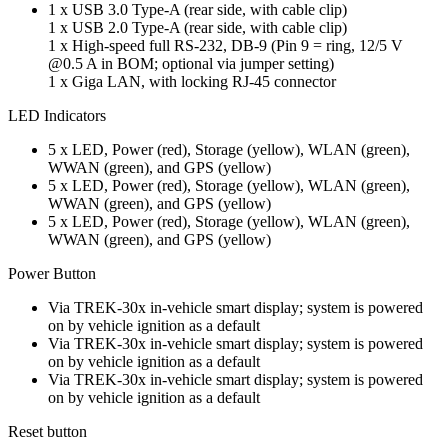
1 x USB 3.0 Type-A (rear side, with cable clip)
1 x USB 2.0 Type-A (rear side, with cable clip)
1 x High-speed full RS-232, DB-9 (Pin 9 = ring, 12/5 V
@0.5 A in BOM; optional via jumper setting)
1 x Giga LAN, with locking RJ-45 connector
LED Indicators
5 x LED, Power (red), Storage (yellow), WLAN (green),
WWAN (green), and GPS (yellow)
5 x LED, Power (red), Storage (yellow), WLAN (green),
WWAN (green), and GPS (yellow)
5 x LED, Power (red), Storage (yellow), WLAN (green),
WWAN (green), and GPS (yellow)
Power Button
Via TREK-30x in-vehicle smart display; system is powered
on by vehicle ignition as a default
Via TREK-30x in-vehicle smart display; system is powered
on by vehicle ignition as a default
Via TREK-30x in-vehicle smart display; system is powered
on by vehicle ignition as a default
Reset button