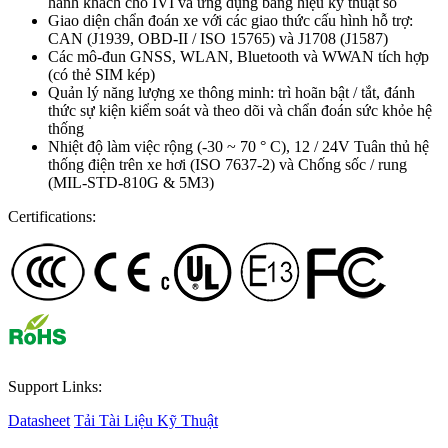
hành khách cho IVI và ứng dụng bảng hiệu kỹ thuật số
Giao diện chẩn đoán xe với các giao thức cấu hình hỗ trợ:
CAN (J1939, OBD-II / ISO 15765) và J1708 (J1587)
Các mô-đun GNSS, WLAN, Bluetooth và WWAN tích hợp
(có thẻ SIM kép)
Quản lý năng lượng xe thông minh: trì hoãn bật / tắt, đánh
thức sự kiện kiểm soát và theo dõi và chẩn đoán sức khỏe hệ
thống
Nhiệt độ làm việc rộng (-30 ~ 70 ° C), 12 / 24V Tuân thủ hệ
thống điện trên xe hơi (ISO 7637-2) và Chống sốc / rung
(MIL-STD-810G & 5M3)
Certifications:
Support Links:
Datasheet
Tải Tài Liệu Kỹ Thuật