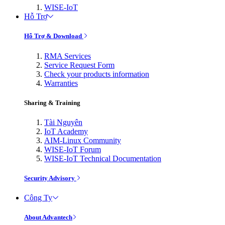
WISE-IoT
Hỗ Trợ
Hỗ Trợ & Download
RMA Services
Service Request Form
Check your products information
Warranties
Sharing & Training
Tài Nguyên
IoT Academy
AIM-Linux Community
WISE-IoT Forum
WISE-IoT Technical Documentation
Security Advisory
Công Ty
About Advantech