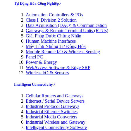
Tự Động Hóa Công Nghiệp
Automation Controllers & I/Os
Class I, Division 2 Solution
Data Acquisition (DAQ) & Communication
Gateways & Remote Terminal Units (RTUs)
Giải Pháp Được Chứng Nhận
Human Machine Interfaces
Máy Tính Nhúng Tự Động Hóa
Module Remote I/O & Wireless Sensing
Panel PC
Power & Energy
WebAccess Software & Edge SRP
Wireless I/O & Sensors
Intelligent Connectivity
Cellular Routers and Gateways
Ethernet / Serial Device Servers
Industrial Protocol Gateways
Industrial Ethernet Switches
Industrial Media Converters
Industrial Wireless and Gateway
Intelligent Connectivity Software