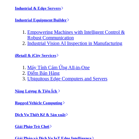
Industrial & Edge Servers
Industrial Equipment Builder
Empowering Machines with Intelligent Control &
Robust Communication
Industrial Vision AI Inspection in Manufacturing
iRetail & iCity Services
Máy Tính Cảm Ứng All-in-One
Điểm Bán Hàng
Ubiquitous Edge Computers and Servers
Năng Lượng & Tiện Ích
Rugged Vehicle Computing
Dịch Vụ Thiết Kế & Sản xuất
Giải Pháp Trò Chơi
Giải Pháp và Dịch Vụ IoT Edge Intelligence