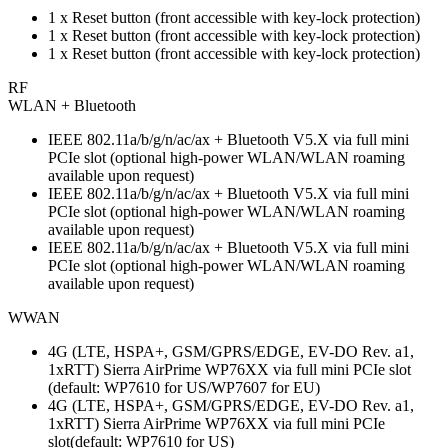
1 x Reset button (front accessible with key-lock protection)
1 x Reset button (front accessible with key-lock protection)
1 x Reset button (front accessible with key-lock protection)
RF
WLAN + Bluetooth
IEEE 802.11a/b/g/n/ac/ax + Bluetooth V5.X via full mini
PCIe slot (optional high-power WLAN/WLAN roaming
available upon request)
IEEE 802.11a/b/g/n/ac/ax + Bluetooth V5.X via full mini
PCIe slot (optional high-power WLAN/WLAN roaming
available upon request)
IEEE 802.11a/b/g/n/ac/ax + Bluetooth V5.X via full mini
PCIe slot (optional high-power WLAN/WLAN roaming
available upon request)
WWAN
4G (LTE, HSPA+, GSM/GPRS/EDGE, EV-DO Rev. a1,
1xRTT) Sierra AirPrime WP76XX via full mini PCIe slot
(default: WP7610 for US/WP7607 for EU)
4G (LTE, HSPA+, GSM/GPRS/EDGE, EV-DO Rev. a1,
1xRTT) Sierra AirPrime WP76XX via full mini PCIe
slot(default: WP7610 for US)