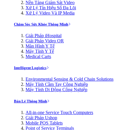
Nền Tảng Giám Sát Video
Xử Lý Tín Hiệu Số Đa Lõi
Xử Lý Video Và IP Media
Chăm Sóc Sức Khỏe Thông Minh
Giải Pháp iHospital
Giải Pháp Video OR
Màn Hình Y Tế
Máy Tính Y Tế
Medical Carts
Intelligent Logistics
Environmental Sensing & Cold Chain Solutions
Máy Tính Cầm Tay Công Nghiệp
Máy Tính Di Động Công Nghiệp
Bán Lẻ Thông Minh
All-in-one Service Touch Computers
Giải Pháp Ushop
Mobile POS Tablets
Point of Service Terminals