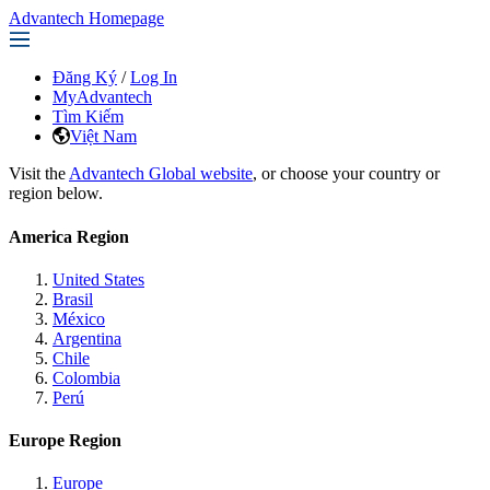
Advantech Homepage
Đăng Ký
/
Log In
MyAdvantech
Tìm Kiếm
Việt Nam
Visit the
Advantech Global website
, or choose your country or
region below.
America Region
United States
Brasil
México
Argentina
Chile
Colombia
Perú
Europe Region
Europe