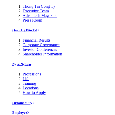
Thông Tin Công Ty
Executive Team
Advantech Magazine
Press Room
Quan Hệ Đầu Tư
Financial Results
Corporate Governance
Investor Conferences
Shareholder Information
Nghề Nghiệp
Professions
Life
Training
Locations
How to Apply
Sustainability
Employee