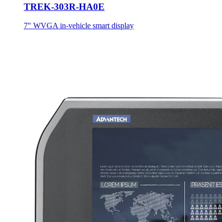
TREK-303R-HA0E
7" WVGA in-vehicle smart display