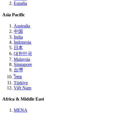
España
Asia Pacific
Australia
中国
India
Indonesia
日本
대한민국
Malaysia
Singapore
台灣
ไทย
Türkiye
Việt Nam
Africa & Middle East
MENA