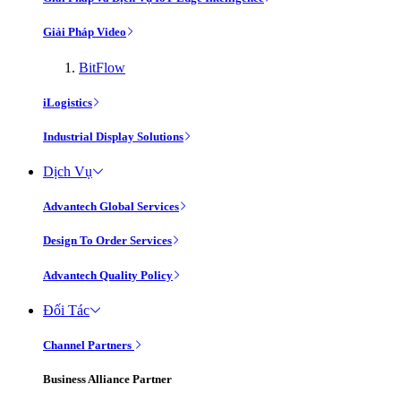
Giải Pháp Video
BitFlow
iLogistics
Industrial Display Solutions
Dịch Vụ
Advantech Global Services
Design To Order Services
Advantech Quality Policy
Đối Tác
Channel Partners
Business Alliance Partner