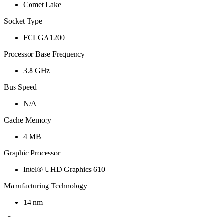
Comet Lake
Socket Type
FCLGA1200
Processor Base Frequency
3.8 GHz
Bus Speed
N/A
Cache Memory
4 MB
Graphic Processor
Intel® UHD Graphics 610
Manufacturing Technology
14 nm