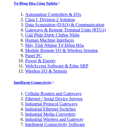
Tự Động Hóa Công Nghiệp
Automation Controllers & I/Os
Class I, Division 2 Solution
Data Acquisition (DAQ) & Communication
Gateways & Remote Terminal Units (RTUs)
Giải Pháp Được Chứng Nhận
Human Machine Interfaces
Máy Tính Nhúng Tự Động Hóa
Module Remote I/O & Wireless Sensing
Panel PC
Power & Energy
WebAccess Software & Edge SRP
Wireless I/O & Sensors
Intelligent Connectivity
Cellular Routers and Gateways
Ethernet / Serial Device Servers
Industrial Protocol Gateways
Industrial Ethernet Switches
Industrial Media Converters
Industrial Wireless and Gateway
Intelligent Connectivity Software