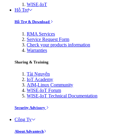
WISE-IoT
Hỗ Trợ
Hỗ Trợ & Download
RMA Services
Service Request Form
Check your products information
Warranties
Sharing & Training
Tài Nguyên
IoT Academy
AIM-Linux Community
WISE-IoT Forum
WISE-IoT Technical Documentation
Security Advisory
Công Ty
About Advantech