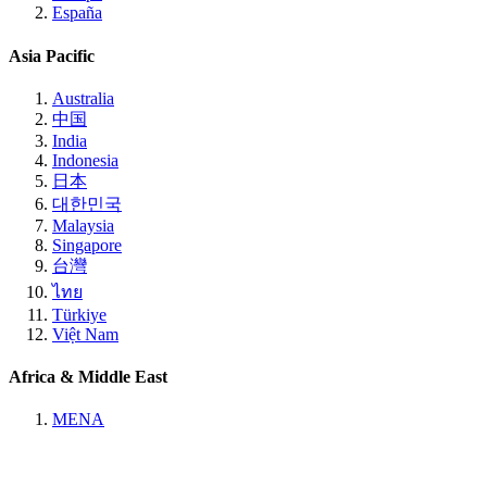
España
Asia Pacific
Australia
中国
India
Indonesia
日本
대한민국
Malaysia
Singapore
台灣
ไทย
Türkiye
Việt Nam
Africa & Middle East
MENA