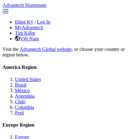
Advantech Homepage
Đăng Ký
/
Log In
MyAdvantech
Tìm Kiếm
Việt Nam
Visit the
Advantech Global website
, or choose your country or
region below.
America Region
United States
Brasil
México
Argentina
Chile
Colombia
Perú
Europe Region
Europe