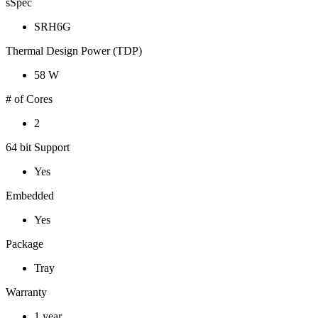
sSpec
SRH6G
Thermal Design Power (TDP)
58 W
# of Cores
2
64 bit Support
Yes
Embedded
Yes
Package
Tray
Warranty
1 year