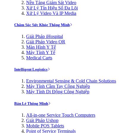
Nền Tảng Giám Sát Video
Xử Lý Tín Hiệu Số Đa Lõi
Xử Lý Video Và IP Media
Chăm Sóc Sức Khỏe Thông Minh
Giải Pháp iHospital
Giải Pháp Video OR
Màn Hình Y Tế
Máy Tính Y Tế
Medical Carts
Intelligent Logistics
Environmental Sensing & Cold Chain Solutions
Máy Tính Cầm Tay Công Nghiệp
Máy Tính Di Động Công Nghiệp
Bán Lẻ Thông Minh
All-in-one Service Touch Computers
Giải Pháp Ushop
Mobile POS Tablets
Point of Service Terminals