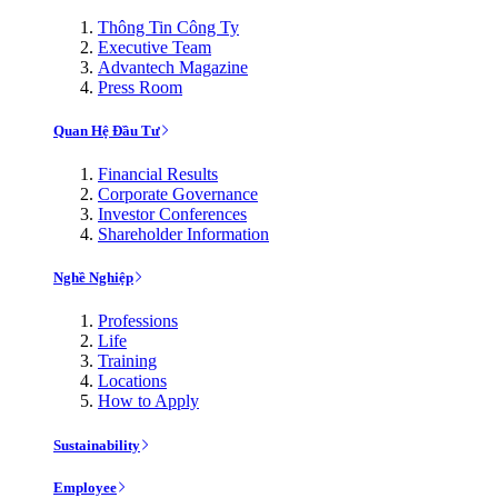
Thông Tin Công Ty
Executive Team
Advantech Magazine
Press Room
Quan Hệ Đầu Tư
Financial Results
Corporate Governance
Investor Conferences
Shareholder Information
Nghề Nghiệp
Professions
Life
Training
Locations
How to Apply
Sustainability
Employee