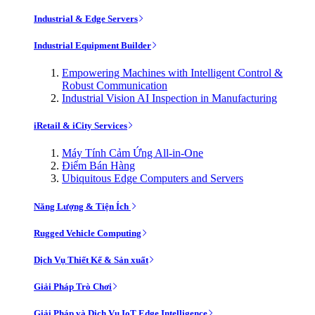
Industrial & Edge Servers
Industrial Equipment Builder
Empowering Machines with Intelligent Control &
Robust Communication
Industrial Vision AI Inspection in Manufacturing
iRetail & iCity Services
Máy Tính Cảm Ứng All-in-One
Điểm Bán Hàng
Ubiquitous Edge Computers and Servers
Năng Lượng & Tiện Ích
Rugged Vehicle Computing
Dịch Vụ Thiết Kế & Sản xuất
Giải Pháp Trò Chơi
Giải Pháp và Dịch Vụ IoT Edge Intelligence