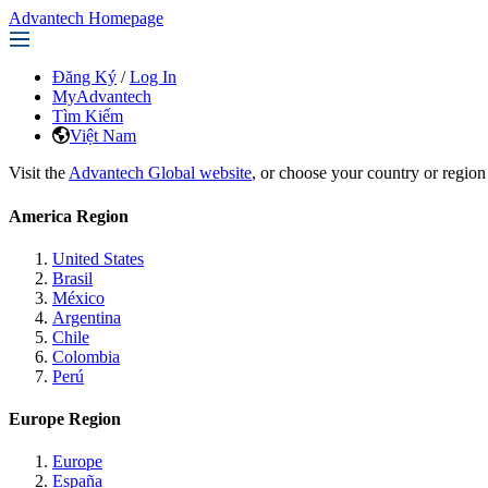
Advantech Homepage
Đăng Ký
/
Log In
MyAdvantech
Tìm Kiếm
Việt Nam
Visit the
Advantech Global website
, or choose your country or region
America Region
United States
Brasil
México
Argentina
Chile
Colombia
Perú
Europe Region
Europe
España