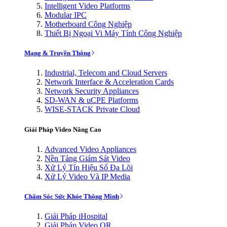
Intelligent Video Platforms
Modular IPC
Motherboard Công Nghiệp
Thiết Bị Ngoại Vi Máy Tính Công Nghiệp
Mạng & Truyền Thông
Industrial, Telecom and Cloud Servers
Network Interface & Acceleration Cards
Network Security Appliances
SD-WAN & uCPE Platforms
WISE-STACK Private Cloud
Giải Pháp Video Nâng Cao
Advanced Video Appliances
Nền Tảng Giám Sát Video
Xử Lý Tín Hiệu Số Đa Lõi
Xử Lý Video Và IP Media
Chăm Sóc Sức Khỏe Thông Minh
Giải Pháp iHospital
Giải Pháp Video OR