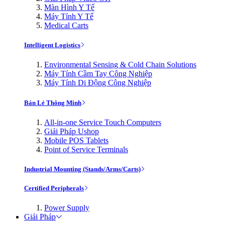
Màn Hình Y Tế
Máy Tính Y Tế
Medical Carts
Intelligent Logistics
Environmental Sensing & Cold Chain Solutions
Máy Tính Cầm Tay Công Nghiệp
Máy Tính Di Động Công Nghiệp
Bán Lẻ Thông Minh
All-in-one Service Touch Computers
Giải Pháp Ushop
Mobile POS Tablets
Point of Service Terminals
Industrial Mounting (Stands/Arms/Carts)
Certified Peripherals
Power Supply
Giải Pháp