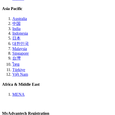
Asia Pacific
Australia
中国
India
Indonesia
日本
대한민국
Malaysia
Singapore
台灣
ไทย
Türkiye
Việt Nam
Africa & Middle East
MENA
MyAdvantech Registration