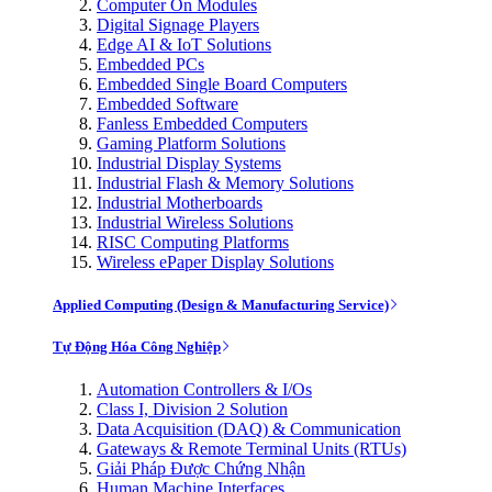
Computer On Modules
Digital Signage Players
Edge AI & IoT Solutions
Embedded PCs
Embedded Single Board Computers
Embedded Software
Fanless Embedded Computers
Gaming Platform Solutions
Industrial Display Systems
Industrial Flash & Memory Solutions
Industrial Motherboards
Industrial Wireless Solutions
RISC Computing Platforms
Wireless ePaper Display Solutions
Applied Computing (Design & Manufacturing Service)
Tự Động Hóa Công Nghiệp
Automation Controllers & I/Os
Class I, Division 2 Solution
Data Acquisition (DAQ) & Communication
Gateways & Remote Terminal Units (RTUs)
Giải Pháp Được Chứng Nhận
Human Machine Interfaces