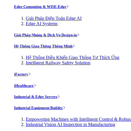
Edge Computing & WISE-Edge
Giải Pháp Điện Toán Edge AI
Edge AI Systems
Giải Pháp Nhúng & Dịch Vụ Design-in
Hệ Thống Giao Thông Thông Minh
Hệ Thống Điều Khiển Giao Thông Tự Thích Ứng
Intelligent Railway Safety Solution
iFactory
iHealthcare
Industrial & Edge Servers
Industrial Equipment Builder
Empowering Machines with Intelligent Control & Robu
Industrial Vision AI Inspection in Manufacturing