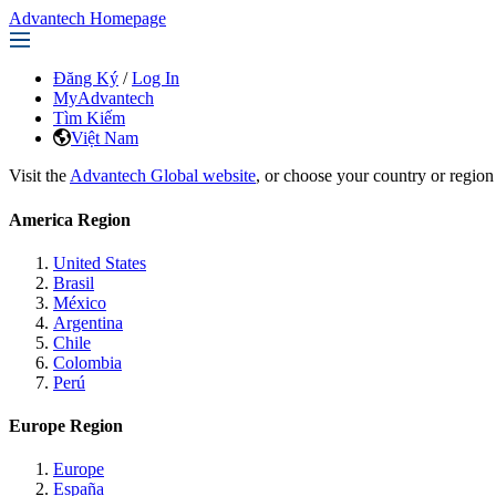
Advantech Homepage
Đăng Ký
/
Log In
MyAdvantech
Tìm Kiếm
Việt Nam
Visit the
Advantech Global website
, or choose your country or region
America Region
United States
Brasil
México
Argentina
Chile
Colombia
Perú
Europe Region
Europe
España