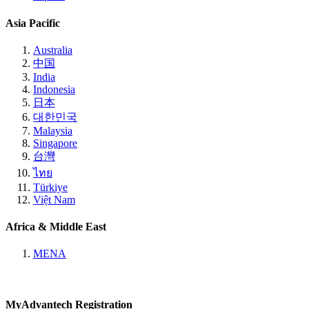
Asia Pacific
Australia
中国
India
Indonesia
日本
대한민국
Malaysia
Singapore
台灣
ไทย
Türkiye
Việt Nam
Africa & Middle East
MENA
MyAdvantech Registration