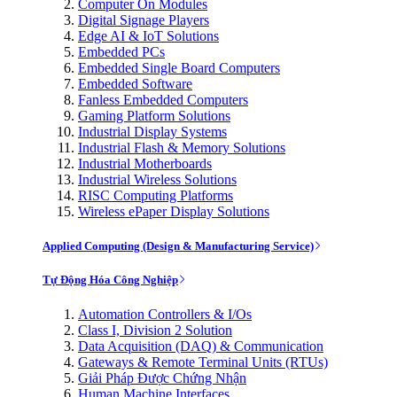
Computer On Modules
Digital Signage Players
Edge AI & IoT Solutions
Embedded PCs
Embedded Single Board Computers
Embedded Software
Fanless Embedded Computers
Gaming Platform Solutions
Industrial Display Systems
Industrial Flash & Memory Solutions
Industrial Motherboards
Industrial Wireless Solutions
RISC Computing Platforms
Wireless ePaper Display Solutions
Applied Computing (Design & Manufacturing Service)
Tự Động Hóa Công Nghiệp
Automation Controllers & I/Os
Class I, Division 2 Solution
Data Acquisition (DAQ) & Communication
Gateways & Remote Terminal Units (RTUs)
Giải Pháp Được Chứng Nhận
Human Machine Interfaces