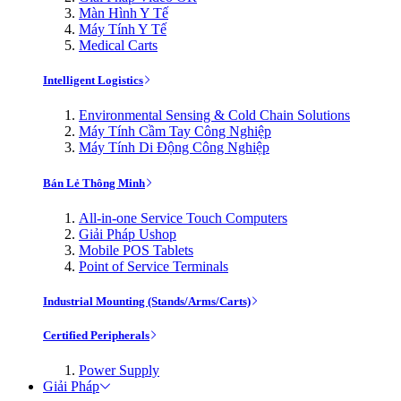
Màn Hình Y Tế
Máy Tính Y Tế
Medical Carts
Intelligent Logistics
Environmental Sensing & Cold Chain Solutions
Máy Tính Cầm Tay Công Nghiệp
Máy Tính Di Động Công Nghiệp
Bán Lẻ Thông Minh
All-in-one Service Touch Computers
Giải Pháp Ushop
Mobile POS Tablets
Point of Service Terminals
Industrial Mounting (Stands/Arms/Carts)
Certified Peripherals
Power Supply
Giải Pháp