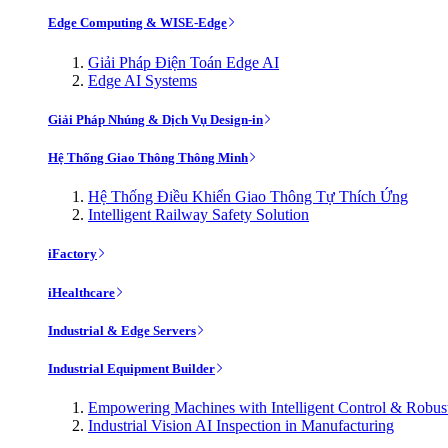
Edge Computing & WISE-Edge
Giải Pháp Điện Toán Edge AI
Edge AI Systems
Giải Pháp Nhúng & Dịch Vụ Design-in
Hệ Thống Giao Thông Thông Minh
Hệ Thống Điều Khiển Giao Thông Tự Thích Ứng
Intelligent Railway Safety Solution
iFactory
iHealthcare
Industrial & Edge Servers
Industrial Equipment Builder
Empowering Machines with Intelligent Control & Robu
Industrial Vision AI Inspection in Manufacturing