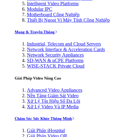
Intelligent Video Platforms
Modular IPC
Motherboard Công Nghiệp
Thiết Bị Ngoại Vi Máy Tính Công Nghiệp
Mạng & Truyền Thông
Industrial, Telecom and Cloud Servers
Network Interface & Acceleration Cards
Network Security Appliances
SD-WAN & uCPE Platforms
WISE-STACK Private Cloud
Giải Pháp Video Nâng Cao
Advanced Video Appliances
Nền Tảng Giám Sát Video
Xử Lý Tín Hiệu Số Đa Lõi
Xử Lý Video Và IP Media
Chăm Sóc Sức Khỏe Thông Minh
Giải Pháp iHospital
Giải Pháp Video OR