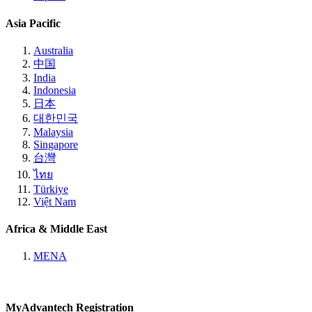
Asia Pacific
Australia
中国
India
Indonesia
日本
대한민국
Malaysia
Singapore
台灣
ไทย
Türkiye
Việt Nam
Africa & Middle East
MENA
MyAdvantech Registration