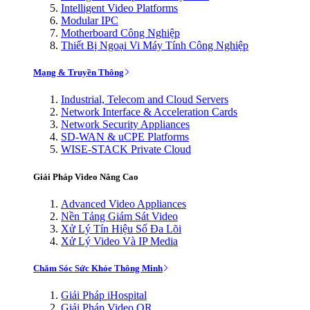
Intelligent Video Platforms
Modular IPC
Motherboard Công Nghiệp
Thiết Bị Ngoại Vi Máy Tính Công Nghiệp
Mạng & Truyền Thông
Industrial, Telecom and Cloud Servers
Network Interface & Acceleration Cards
Network Security Appliances
SD-WAN & uCPE Platforms
WISE-STACK Private Cloud
Giải Pháp Video Nâng Cao
Advanced Video Appliances
Nền Tảng Giám Sát Video
Xử Lý Tín Hiệu Số Đa Lõi
Xử Lý Video Và IP Media
Chăm Sóc Sức Khỏe Thông Minh
Giải Pháp iHospital
Giải Pháp Video OR