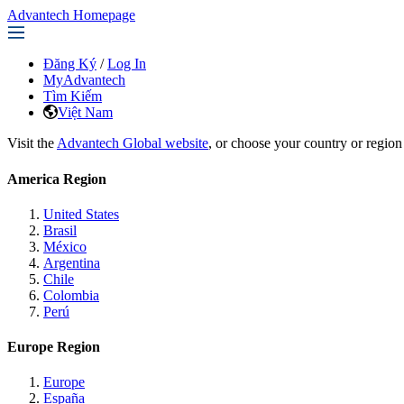
Advantech Homepage
Đăng Ký
/
Log In
MyAdvantech
Tìm Kiếm
Việt Nam
Visit the
Advantech Global website
, or choose your country or region
America Region
United States
Brasil
México
Argentina
Chile
Colombia
Perú
Europe Region
Europe
España