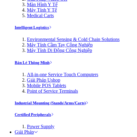
Màn Hình Y Tế
Máy Tính Y Tế
Medical Carts
Intelligent Logistics
Environmental Sensing & Cold Chain Solutions
Máy Tính Cầm Tay Công Nghiệp
Máy Tính Di Động Công Nghiệp
Bán Lẻ Thông Minh
All-in-one Service Touch Computers
Giải Pháp Ushop
Mobile POS Tablets
Point of Service Terminals
Industrial Mounting (Stands/Arms/Carts)
Certified Peripherals
Power Supply
Giải Pháp