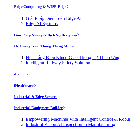
Edge Computing & WISE-Edge
Giải Pháp Điện Toán Edge AI
Edge AI Systems
Giải Pháp Nhúng & Dịch Vụ Design-in
Hệ Thống Giao Thông Thông Minh
Hệ Thống Điều Khiển Giao Thông Tự Thích Ứng
Intelligent Railway Safety Solution
iFactory
iHealthcare
Industrial & Edge Servers
Industrial Equipment Builder
Empowering Machines with Intelligent Control & Robu
Industrial Vision AI Inspection in Manufacturing