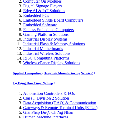
Computer On Modules
Digital Signage Players
Edge AI & IoT Solutions
Embedded PCs
Embedded Single Board Computers
Embedded Software
Fanless Embedded Computers
Gaming Platform Solutions
Industrial Display Systems
Industrial Flash & Memory Solutions
Industrial Motherboards
Industrial Wireless Solutions
RISC Computing Platforms
Wireless ePaper Display Solutions
Applied Computing (Design & Manufacturing Service)
Tự Động Hóa Công Nghiệp
Automation Controllers & I/Os
Class I, Division 2 Solution
Data Acquisition (DAQ) & Communication
Gateways & Remote Terminal Units (RTUs)
Giải Pháp Được Chứng Nhận
Human Machine Interfaces