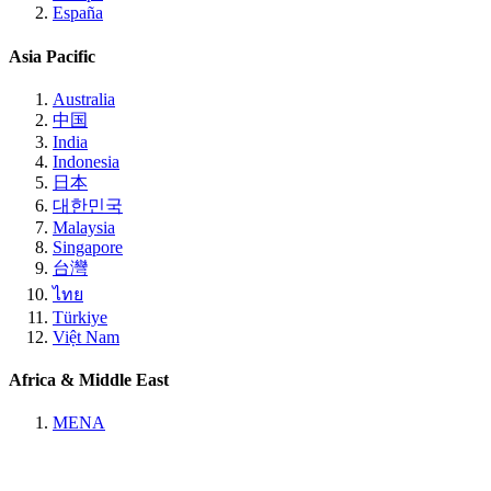
España
Asia Pacific
Australia
中国
India
Indonesia
日本
대한민국
Malaysia
Singapore
台灣
ไทย
Türkiye
Việt Nam
Africa & Middle East
MENA