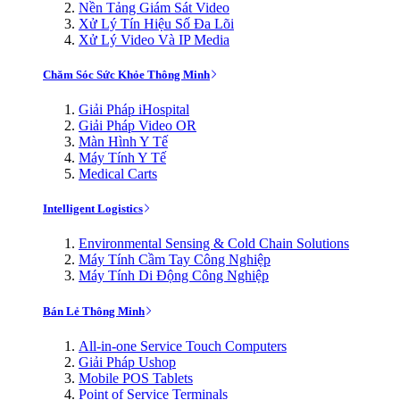
Nền Tảng Giám Sát Video
Xử Lý Tín Hiệu Số Đa Lõi
Xử Lý Video Và IP Media
Chăm Sóc Sức Khỏe Thông Minh
Giải Pháp iHospital
Giải Pháp Video OR
Màn Hình Y Tế
Máy Tính Y Tế
Medical Carts
Intelligent Logistics
Environmental Sensing & Cold Chain Solutions
Máy Tính Cầm Tay Công Nghiệp
Máy Tính Di Động Công Nghiệp
Bán Lẻ Thông Minh
All-in-one Service Touch Computers
Giải Pháp Ushop
Mobile POS Tablets
Point of Service Terminals