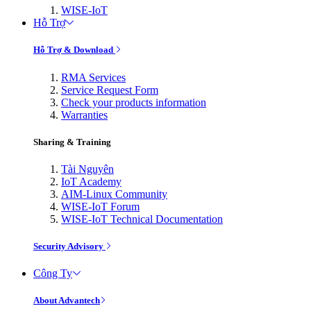
WISE-IoT
Hỗ Trợ
Hỗ Trợ & Download
RMA Services
Service Request Form
Check your products information
Warranties
Sharing & Training
Tài Nguyên
IoT Academy
AIM-Linux Community
WISE-IoT Forum
WISE-IoT Technical Documentation
Security Advisory
Công Ty
About Advantech