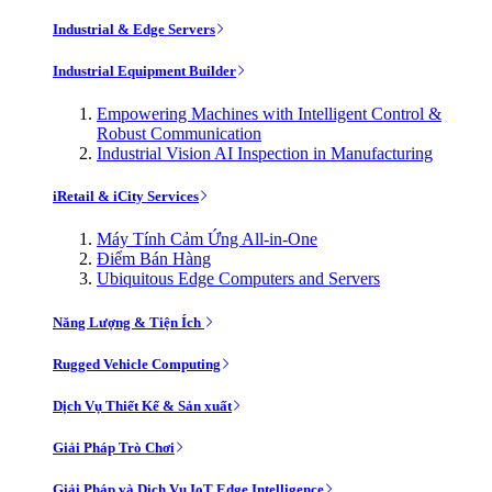
Industrial & Edge Servers
Industrial Equipment Builder
Empowering Machines with Intelligent Control &
Robust Communication
Industrial Vision AI Inspection in Manufacturing
iRetail & iCity Services
Máy Tính Cảm Ứng All-in-One
Điểm Bán Hàng
Ubiquitous Edge Computers and Servers
Năng Lượng & Tiện Ích
Rugged Vehicle Computing
Dịch Vụ Thiết Kế & Sản xuất
Giải Pháp Trò Chơi
Giải Pháp và Dịch Vụ IoT Edge Intelligence