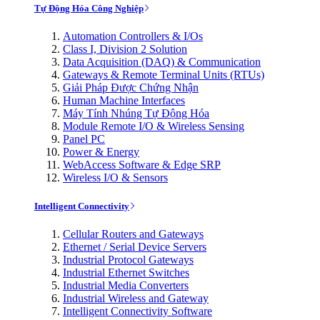
Tự Động Hóa Công Nghiệp
Automation Controllers & I/Os
Class I, Division 2 Solution
Data Acquisition (DAQ) & Communication
Gateways & Remote Terminal Units (RTUs)
Giải Pháp Được Chứng Nhận
Human Machine Interfaces
Máy Tính Nhúng Tự Động Hóa
Module Remote I/O & Wireless Sensing
Panel PC
Power & Energy
WebAccess Software & Edge SRP
Wireless I/O & Sensors
Intelligent Connectivity
Cellular Routers and Gateways
Ethernet / Serial Device Servers
Industrial Protocol Gateways
Industrial Ethernet Switches
Industrial Media Converters
Industrial Wireless and Gateway
Intelligent Connectivity Software