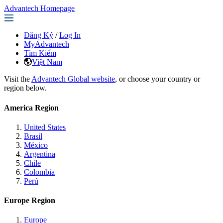
Advantech Homepage
Đăng Ký
/
Log In
MyAdvantech
Tìm Kiếm
Việt Nam
Visit the
Advantech Global website
, or choose your country or
region below.
America Region
United States
Brasil
México
Argentina
Chile
Colombia
Perú
Europe Region
Europe