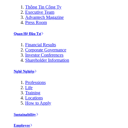
Thông Tin Công Ty
Executive Team
Advantech Magazine
Press Room
Quan Hệ Đầu Tư
Financial Results
Corporate Governance
Investor Conferences
Shareholder Information
Nghề Nghiệp
Professions
Life
Training
Locations
How to Apply
Sustainability
Employee