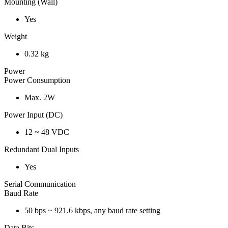
Mounting (Wall)
Yes
Weight
0.32 kg
Power
Power Consumption
Max. 2W
Power Input (DC)
12 ~ 48 VDC
Redundant Dual Inputs
Yes
Serial Communication
Baud Rate
50 bps ~ 921.6 kbps, any baud rate setting
Data Bits