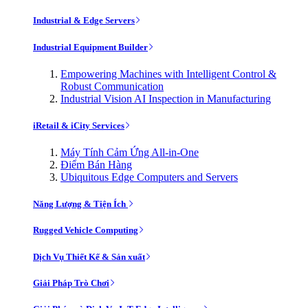
Industrial & Edge Servers
Industrial Equipment Builder
Empowering Machines with Intelligent Control &
Robust Communication
Industrial Vision AI Inspection in Manufacturing
iRetail & iCity Services
Máy Tính Cảm Ứng All-in-One
Điểm Bán Hàng
Ubiquitous Edge Computers and Servers
Năng Lượng & Tiện Ích
Rugged Vehicle Computing
Dịch Vụ Thiết Kế & Sản xuất
Giải Pháp Trò Chơi