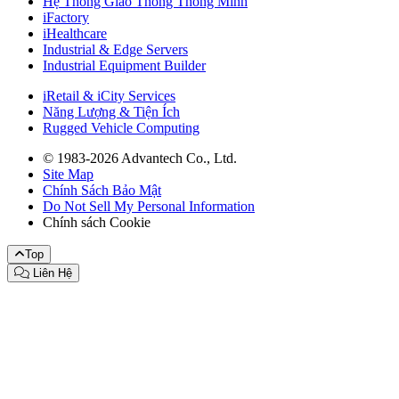
Hệ Thống Giao Thông Thông Minh
iFactory
iHealthcare
Industrial & Edge Servers
Industrial Equipment Builder
iRetail & iCity Services
Năng Lượng & Tiện Ích
Rugged Vehicle Computing
© 1983-2026 Advantech Co., Ltd.
Site Map
Chính Sách Bảo Mật
Do Not Sell My Personal Information
Chính sách Cookie
Top
Liên Hệ