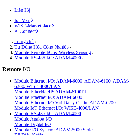
Liên Hệ
IoTMart
WISE-Marketplace
A-Connect
Trang chủ
/
Tự Động Hóa Công Nghiệp
/
Module Remote I/O & Wireless Sensing
/
Module RS-485 I/O: ADAM-4000
/
Remote I/O
Module Ethernet I/O: ADAM-6000, ADAM-6100, ADAM-
6200, WISE-4000/LAN
Module EtherNet/IP: ADAM-6100EI
Module Ethernet I/O: ADAM-6000
Module Ethernet I/O Với Daisy Chain: ADAM-6200
Module IoT Ethernet I/O: WISE-4000/LAN
Module RS-485 I/O: ADAM-4000
Module Analog I/O
Module Digital I/O
Modular I/O System: ADAM-5000 Series