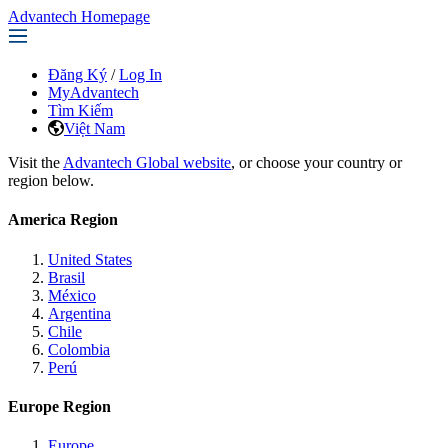
Advantech Homepage
Đăng Ký
/
Log In
MyAdvantech
Tìm Kiếm
Việt Nam
Visit the
Advantech Global website
, or choose your country or
region below.
America Region
United States
Brasil
México
Argentina
Chile
Colombia
Perú
Europe Region
Europe