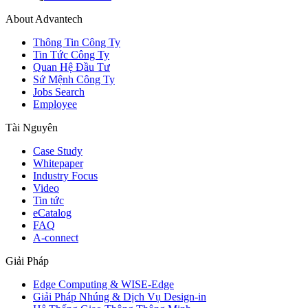
About Advantech
Thông Tin Công Ty
Tin Tức Công Ty
Quan Hệ Đầu Tư
Sứ Mệnh Công Ty
Jobs Search
Employee
Tài Nguyên
Case Study
Whitepaper
Industry Focus
Video
Tin tức
eCatalog
FAQ
A-connect
Giải Pháp
Edge Computing & WISE-Edge
Giải Pháp Nhúng & Dịch Vụ Design-in