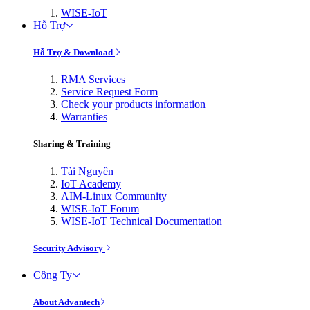
WISE-IoT
Hỗ Trợ
Hỗ Trợ & Download
RMA Services
Service Request Form
Check your products information
Warranties
Sharing & Training
Tài Nguyên
IoT Academy
AIM-Linux Community
WISE-IoT Forum
WISE-IoT Technical Documentation
Security Advisory
Công Ty
About Advantech