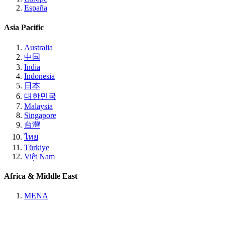
España
Asia Pacific
Australia
中国
India
Indonesia
日本
대한민국
Malaysia
Singapore
台灣
ไทย
Türkiye
Việt Nam
Africa & Middle East
MENA