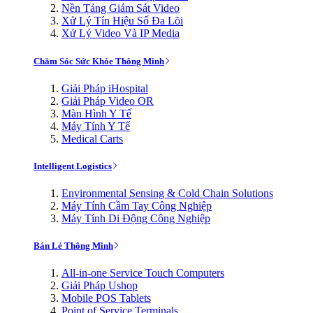
Nền Tảng Giám Sát Video
Xử Lý Tín Hiệu Số Đa Lõi
Xử Lý Video Và IP Media
Chăm Sóc Sức Khỏe Thông Minh
Giải Pháp iHospital
Giải Pháp Video OR
Màn Hình Y Tế
Máy Tính Y Tế
Medical Carts
Intelligent Logistics
Environmental Sensing & Cold Chain Solutions
Máy Tính Cầm Tay Công Nghiệp
Máy Tính Di Động Công Nghiệp
Bán Lẻ Thông Minh
All-in-one Service Touch Computers
Giải Pháp Ushop
Mobile POS Tablets
Point of Service Terminals