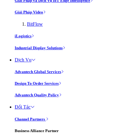
Giải Pháp và Dịch Vụ IoT Edge Intelligence
Giải Pháp Video
BitFlow
iLogistics
Industrial Display Solutions
Dịch Vụ
Advantech Global Services
Design To Order Services
Advantech Quality Policy
Đối Tác
Channel Partners
Business Alliance Partner