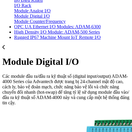
Bộ Điều Khiển
I/O Rack
Module Analog I/O
Module Digital I/O
Module Counter/Frequency
OPC UA Ethernet I/O Modules: ADAM-6300
High Density I/O Module: ADAM-500 Series
Rugged IP67 Machine Mount IoT Remote I/O
Module Digital I/O
Các module đầu ra/đầu ra kỹ thuật số (digital input/output) ADAM-
4000 Series của Advantech được trang bị 24-channel mật độ cao,
cách ly, bảo vệ đoản mạch, chức năng bảo vệ lỗi và chức năng
chuyển đổi nhanh (hot-swap) để tăng tỷ lệ sử dụng module đầu vào/
đầu ra kỹ thuật số ADAM-4000 này và cung cấp một hệ thống đáng
tin cậy.