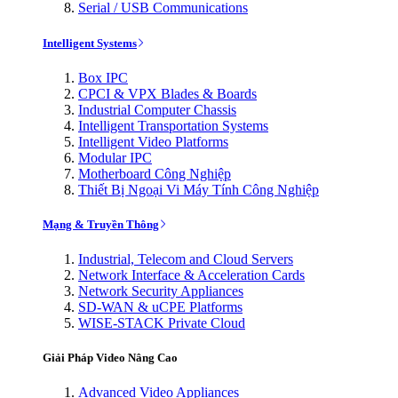
Serial / USB Communications
Intelligent Systems
Box IPC
CPCI & VPX Blades & Boards
Industrial Computer Chassis
Intelligent Transportation Systems
Intelligent Video Platforms
Modular IPC
Motherboard Công Nghiệp
Thiết Bị Ngoại Vi Máy Tính Công Nghiệp
Mạng & Truyền Thông
Industrial, Telecom and Cloud Servers
Network Interface & Acceleration Cards
Network Security Appliances
SD-WAN & uCPE Platforms
WISE-STACK Private Cloud
Giải Pháp Video Nâng Cao
Advanced Video Appliances