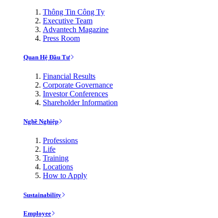
Thông Tin Công Ty
Executive Team
Advantech Magazine
Press Room
Quan Hệ Đầu Tư
Financial Results
Corporate Governance
Investor Conferences
Shareholder Information
Nghề Nghiệp
Professions
Life
Training
Locations
How to Apply
Sustainability
Employee