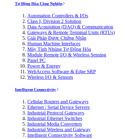
Tự Động Hóa Công Nghiệp
Automation Controllers & I/Os
Class I, Division 2 Solution
Data Acquisition (DAQ) & Communication
Gateways & Remote Terminal Units (RTUs)
Giải Pháp Được Chứng Nhận
Human Machine Interfaces
Máy Tính Nhúng Tự Động Hóa
Module Remote I/O & Wireless Sensing
Panel PC
Power & Energy
WebAccess Software & Edge SRP
Wireless I/O & Sensors
Intelligent Connectivity
Cellular Routers and Gateways
Ethernet / Serial Device Servers
Industrial Protocol Gateways
Industrial Ethernet Switches
Industrial Media Converters
Industrial Wireless and Gateway
Intelligent Connectivity Software