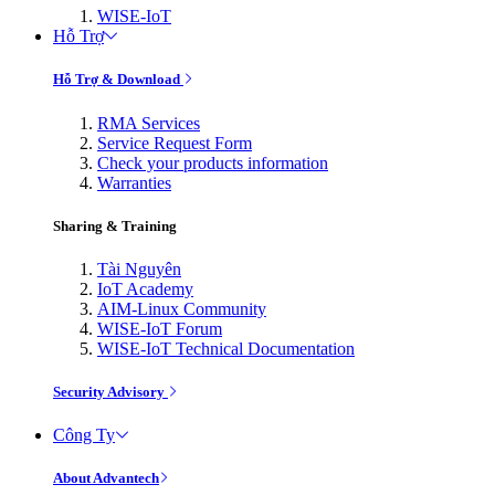
WISE-IoT
Hỗ Trợ
Hỗ Trợ & Download
RMA Services
Service Request Form
Check your products information
Warranties
Sharing & Training
Tài Nguyên
IoT Academy
AIM-Linux Community
WISE-IoT Forum
WISE-IoT Technical Documentation
Security Advisory
Công Ty
About Advantech