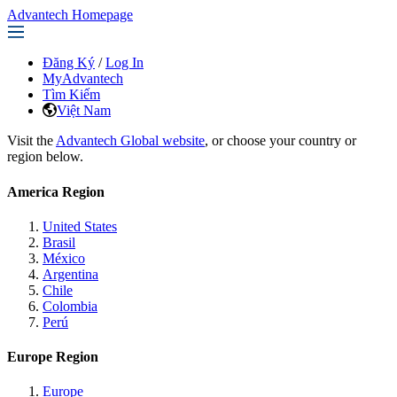
Advantech Homepage
Đăng Ký
/
Log In
MyAdvantech
Tìm Kiếm
Việt Nam
Visit the
Advantech Global website
, or choose your country or
region below.
America Region
United States
Brasil
México
Argentina
Chile
Colombia
Perú
Europe Region
Europe