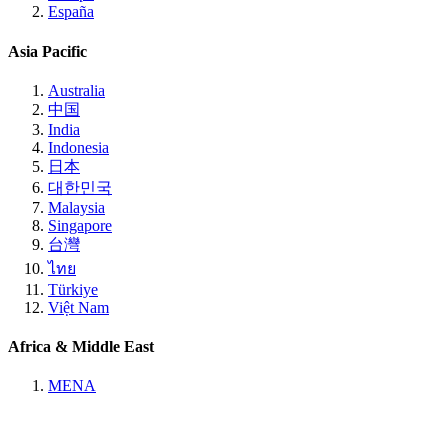
España
Asia Pacific
Australia
中国
India
Indonesia
日本
대한민국
Malaysia
Singapore
台灣
ไทย
Türkiye
Việt Nam
Africa & Middle East
MENA