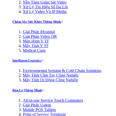
Nền Tảng Giám Sát Video
Xử Lý Tín Hiệu Số Đa Lõi
Xử Lý Video Và IP Media
Chăm Sóc Sức Khỏe Thông Minh
Giải Pháp iHospital
Giải Pháp Video OR
Màn Hình Y Tế
Máy Tính Y Tế
Medical Carts
Intelligent Logistics
Environmental Sensing & Cold Chain Solutions
Máy Tính Cầm Tay Công Nghiệp
Máy Tính Di Động Công Nghiệp
Bán Lẻ Thông Minh
All-in-one Service Touch Computers
Giải Pháp Ushop
Mobile POS Tablets
Point of Service Terminals