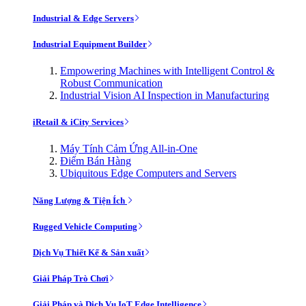
Industrial & Edge Servers
Industrial Equipment Builder
Empowering Machines with Intelligent Control &
Robust Communication
Industrial Vision AI Inspection in Manufacturing
iRetail & iCity Services
Máy Tính Cảm Ứng All-in-One
Điểm Bán Hàng
Ubiquitous Edge Computers and Servers
Năng Lượng & Tiện Ích
Rugged Vehicle Computing
Dịch Vụ Thiết Kế & Sản xuất
Giải Pháp Trò Chơi
Giải Pháp và Dịch Vụ IoT Edge Intelligence