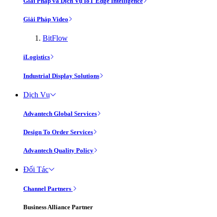
Giải Pháp và Dịch Vụ IoT Edge Intelligence
Giải Pháp Video
BitFlow
iLogistics
Industrial Display Solutions
Dịch Vụ
Advantech Global Services
Design To Order Services
Advantech Quality Policy
Đối Tác
Channel Partners
Business Alliance Partner