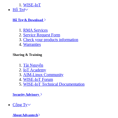
WISE-IoT
Hỗ Trợ
Hỗ Trợ & Download
RMA Services
Service Request Form
Check your products information
Warranties
Sharing & Training
Tài Nguyên
IoT Academy
AIM-Linux Community
WISE-IoT Forum
WISE-IoT Technical Documentation
Security Advisory
Công Ty
About Advantech