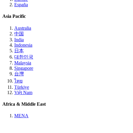
España
Asia Pacific
Australia
中国
India
Indonesia
日本
대한민국
Malaysia
Singapore
台灣
ไทย
Türkiye
Việt Nam
Africa & Middle East
MENA