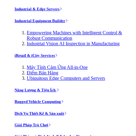
Industrial & Edge Servers
Industrial Equipment Builder
Empowering Machines with Intelligent Control &
Robust Communication
Industrial Vision AI Inspection in Manufacturing
iRetail & iCity Services
Máy Tính Cảm Ứng All-in-One
Điểm Bán Hàng
Ubiquitous Edge Computers and Servers
Năng Lượng & Tiện Ích
Rugged Vehicle Computing
Dịch Vụ Thiết Kế & Sản xuất
Giải Pháp Trò Chơi