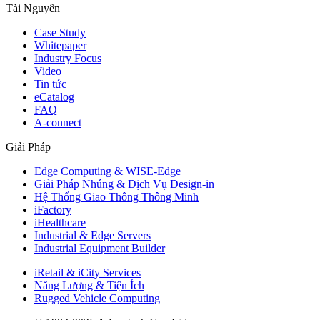
Tài Nguyên
Case Study
Whitepaper
Industry Focus
Video
Tin tức
eCatalog
FAQ
A-connect
Giải Pháp
Edge Computing & WISE-Edge
Giải Pháp Nhúng & Dịch Vụ Design-in
Hệ Thống Giao Thông Thông Minh
iFactory
iHealthcare
Industrial & Edge Servers
Industrial Equipment Builder
iRetail & iCity Services
Năng Lượng & Tiện Ích
Rugged Vehicle Computing