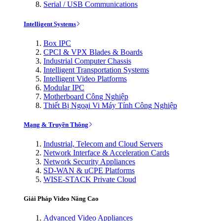
Serial / USB Communications
Intelligent Systems
Box IPC
CPCI & VPX Blades & Boards
Industrial Computer Chassis
Intelligent Transportation Systems
Intelligent Video Platforms
Modular IPC
Motherboard Công Nghiệp
Thiết Bị Ngoại Vi Máy Tính Công Nghiệp
Mạng & Truyền Thông
Industrial, Telecom and Cloud Servers
Network Interface & Acceleration Cards
Network Security Appliances
SD-WAN & uCPE Platforms
WISE-STACK Private Cloud
Giải Pháp Video Nâng Cao
Advanced Video Appliances