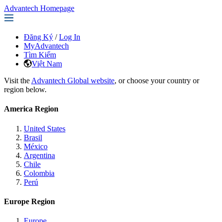
Advantech Homepage
Đăng Ký
/
Log In
MyAdvantech
Tìm Kiếm
Việt Nam
Visit the
Advantech Global website
, or choose your country or
region below.
America Region
United States
Brasil
México
Argentina
Chile
Colombia
Perú
Europe Region
Europe