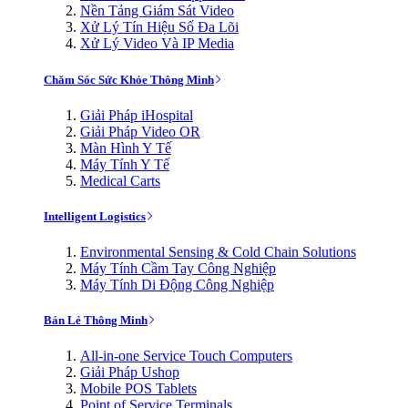
Nền Tảng Giám Sát Video
Xử Lý Tín Hiệu Số Đa Lõi
Xử Lý Video Và IP Media
Chăm Sóc Sức Khỏe Thông Minh
Giải Pháp iHospital
Giải Pháp Video OR
Màn Hình Y Tế
Máy Tính Y Tế
Medical Carts
Intelligent Logistics
Environmental Sensing & Cold Chain Solutions
Máy Tính Cầm Tay Công Nghiệp
Máy Tính Di Động Công Nghiệp
Bán Lẻ Thông Minh
All-in-one Service Touch Computers
Giải Pháp Ushop
Mobile POS Tablets
Point of Service Terminals