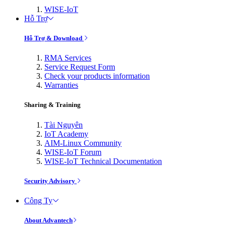
WISE-IoT
Hỗ Trợ
Hỗ Trợ & Download
RMA Services
Service Request Form
Check your products information
Warranties
Sharing & Training
Tài Nguyên
IoT Academy
AIM-Linux Community
WISE-IoT Forum
WISE-IoT Technical Documentation
Security Advisory
Công Ty
About Advantech