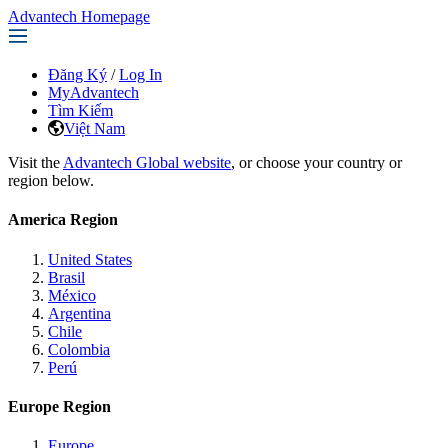
Advantech Homepage
Đăng Ký
/
Log In
MyAdvantech
Tìm Kiếm
Việt Nam
Visit the
Advantech Global website
, or choose your country or
region below.
America Region
United States
Brasil
México
Argentina
Chile
Colombia
Perú
Europe Region
Europe