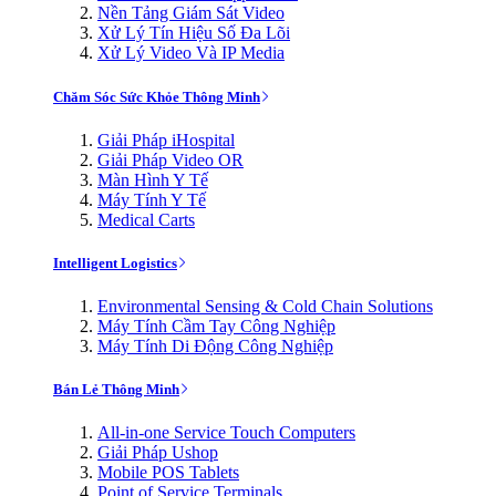
Nền Tảng Giám Sát Video
Xử Lý Tín Hiệu Số Đa Lõi
Xử Lý Video Và IP Media
Chăm Sóc Sức Khỏe Thông Minh
Giải Pháp iHospital
Giải Pháp Video OR
Màn Hình Y Tế
Máy Tính Y Tế
Medical Carts
Intelligent Logistics
Environmental Sensing & Cold Chain Solutions
Máy Tính Cầm Tay Công Nghiệp
Máy Tính Di Động Công Nghiệp
Bán Lẻ Thông Minh
All-in-one Service Touch Computers
Giải Pháp Ushop
Mobile POS Tablets
Point of Service Terminals