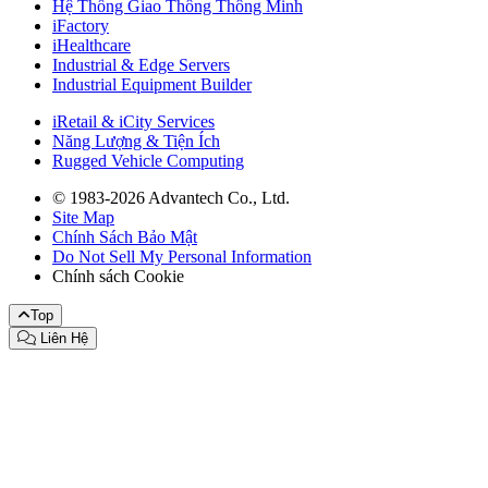
Hệ Thống Giao Thông Thông Minh
iFactory
iHealthcare
Industrial & Edge Servers
Industrial Equipment Builder
iRetail & iCity Services
Năng Lượng & Tiện Ích
Rugged Vehicle Computing
© 1983-2026 Advantech Co., Ltd.
Site Map
Chính Sách Bảo Mật
Do Not Sell My Personal Information
Chính sách Cookie
Top
Liên Hệ