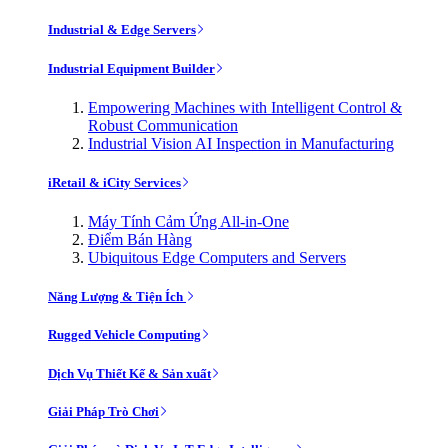
Industrial & Edge Servers
Industrial Equipment Builder
Empowering Machines with Intelligent Control &
Robust Communication
Industrial Vision AI Inspection in Manufacturing
iRetail & iCity Services
Máy Tính Cảm Ứng All-in-One
Điểm Bán Hàng
Ubiquitous Edge Computers and Servers
Năng Lượng & Tiện Ích
Rugged Vehicle Computing
Dịch Vụ Thiết Kế & Sản xuất
Giải Pháp Trò Chơi