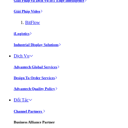
Giải Pháp và Dịch Vụ IoT Edge Intelligence
Giải Pháp Video
BitFlow
iLogistics
Industrial Display Solutions
Dịch Vụ
Advantech Global Services
Design To Order Services
Advantech Quality Policy
Đối Tác
Channel Partners
Business Alliance Partner