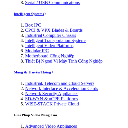
Serial / USB Communications
Intelligent Systems
Box IPC
CPCI & VPX Blades & Boards
Industrial Computer Chassis
Intelligent Transportation Systems
Intelligent Video Platforms
Modular IPC
Motherboard Công Nghiệp
Thiết Bị Ngoại Vi Máy Tính Công Nghiệp
Mạng & Truyền Thông
Industrial, Telecom and Cloud Servers
Network Interface & Acceleration Cards
Network Security Appliances
SD-WAN & uCPE Platforms
WISE-STACK Private Cloud
Giải Pháp Video Nâng Cao
Advanced Video Appliances