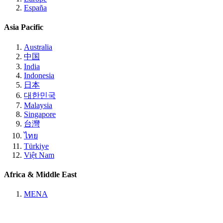
España
Asia Pacific
Australia
中国
India
Indonesia
日本
대한민국
Malaysia
Singapore
台灣
ไทย
Türkiye
Việt Nam
Africa & Middle East
MENA