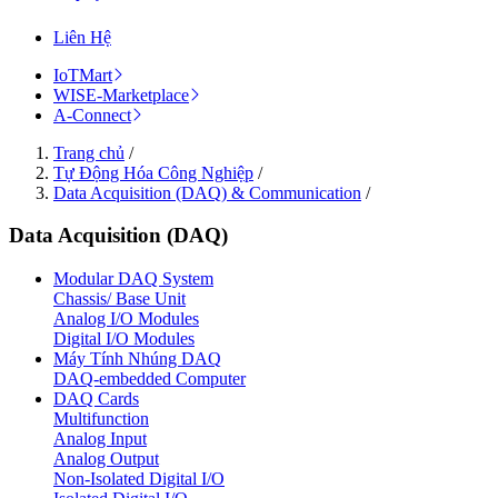
Liên Hệ
IoTMart
WISE-Marketplace
A-Connect
Trang chủ
/
Tự Động Hóa Công Nghiệp
/
Data Acquisition (DAQ) & Communication
/
Data Acquisition (DAQ)
Modular DAQ System
Chassis/ Base Unit
Analog I/O Modules
Digital I/O Modules
Máy Tính Nhúng DAQ
DAQ-embedded Computer
DAQ Cards
Multifunction
Analog Input
Analog Output
Non-Isolated Digital I/O