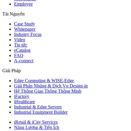
Employee
Tài Nguyên
Case Study
Whitepaper
Industry Focus
Video
Tin tức
eCatalog
FAQ
A-connect
Giải Pháp
Edge Computing & WISE-Edge
Giải Pháp Nhúng & Dịch Vụ Design-in
Hệ Thống Giao Thông Thông Minh
iFactory
iHealthcare
Industrial & Edge Servers
Industrial Equipment Builder
iRetail & iCity Services
Năng Lượng & Tiện Ích