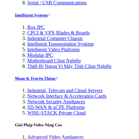
Serial / USB Communications
Intelligent Systems
Box IPC
CPCI & VPX Blades & Boards
Industrial Computer Chassis
Intelligent Transportation Systems
Intelligent Video Platforms
Modular IPC
Motherboard Công Nghiệp
Thiết Bị Ngoại Vi Máy Tính Công Nghiệp
Mạng & Truyền Thông
Industrial, Telecom and Cloud Servers
Network Interface & Acceleration Cards
Network Security Appliances
SD-WAN & uCPE Platforms
WISE-STACK Private Cloud
Giải Pháp Video Nâng Cao
Advanced Video Appliances