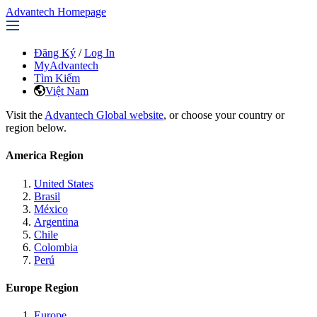
Advantech Homepage
Đăng Ký
/
Log In
MyAdvantech
Tìm Kiếm
Việt Nam
Visit the
Advantech Global website
, or choose your country or
region below.
America Region
United States
Brasil
México
Argentina
Chile
Colombia
Perú
Europe Region
Europe