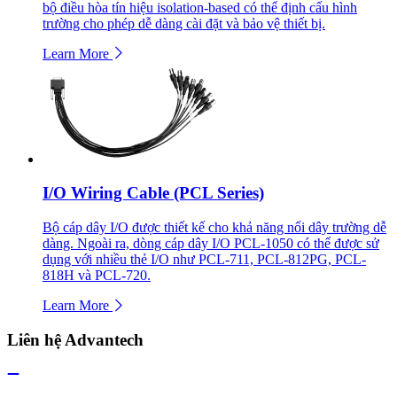
bộ điều hòa tín hiệu isolation-based có thể định cấu hình
trường cho phép dễ dàng cài đặt và bảo vệ thiết bị.
Learn More
I/O Wiring Cable (PCL Series)
Bộ cáp dây I/O được thiết kế cho khả năng nối dây trường dễ
dàng. Ngoài ra, dòng cáp dây I/O PCL-1050 có thể được sử
dụng với nhiều thẻ I/O như PCL-711, PCL-812PG, PCL-
818H và PCL-720.
Learn More
Liên hệ Advantech