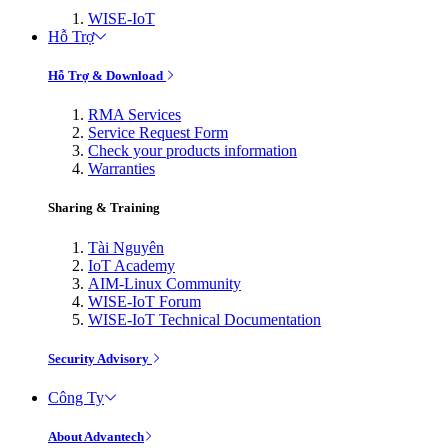
WISE-IoT
Hỗ Trợ
Hỗ Trợ & Download
RMA Services
Service Request Form
Check your products information
Warranties
Sharing & Training
Tài Nguyên
IoT Academy
AIM-Linux Community
WISE-IoT Forum
WISE-IoT Technical Documentation
Security Advisory
Công Ty
About Advantech