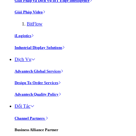
Giải Pháp và Dịch Vụ IoT Edge Intelligence
Giải Pháp Video
BitFlow
iLogistics
Industrial Display Solutions
Dịch Vụ
Advantech Global Services
Design To Order Services
Advantech Quality Policy
Đối Tác
Channel Partners
Business Alliance Partner