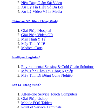
Nền Tảng Giám Sát Video
Xử Lý Tín Hiệu Số Đa Lõi
Xử Lý Video Và IP Media
Chăm Sóc Sức Khỏe Thông Minh
Giải Pháp iHospital
Giải Pháp Video OR
Màn Hình Y Tế
Máy Tính Y Tế
Medical Carts
Intelligent Logistics
Environmental Sensing & Cold Chain Solutions
Máy Tính Cầm Tay Công Nghiệp
Máy Tính Di Động Công Nghiệp
Bán Lẻ Thông Minh
All-in-one Service Touch Computers
Giải Pháp Ushop
Mobile POS Tablets
Point of Service Terminals