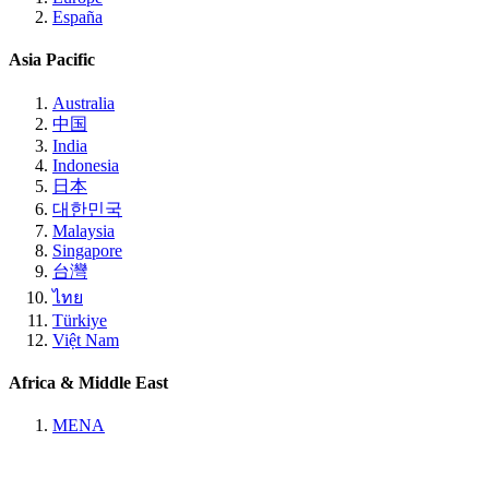
España
Asia Pacific
Australia
中国
India
Indonesia
日本
대한민국
Malaysia
Singapore
台灣
ไทย
Türkiye
Việt Nam
Africa & Middle East
MENA