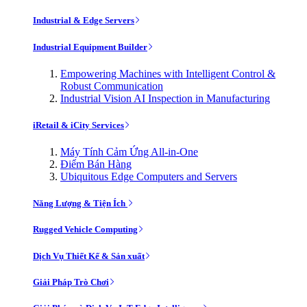
Industrial & Edge Servers
Industrial Equipment Builder
Empowering Machines with Intelligent Control &
Robust Communication
Industrial Vision AI Inspection in Manufacturing
iRetail & iCity Services
Máy Tính Cảm Ứng All-in-One
Điểm Bán Hàng
Ubiquitous Edge Computers and Servers
Năng Lượng & Tiện Ích
Rugged Vehicle Computing
Dịch Vụ Thiết Kế & Sản xuất
Giải Pháp Trò Chơi