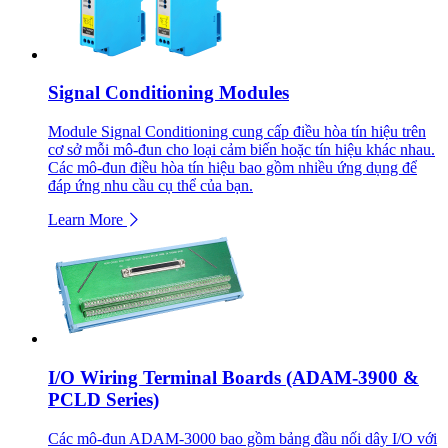
Signal Conditioning Modules
Module Signal Conditioning cung cấp điều hòa tín hiệu trên
cơ sở mỗi mô-đun cho loại cảm biến hoặc tín hiệu khác nhau.
Các mô-đun điều hòa tín hiệu bao gồm nhiều ứng dụng để
đáp ứng nhu cầu cụ thể của bạn.
Learn More
I/O Wiring Terminal Boards (ADAM-3900 &
PCLD Series)
Các mô-đun ADAM-3000 bao gồm bảng đầu nối dây I/O với