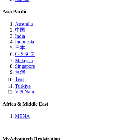
Asia Pacific
Australia
中国
India
Indonesia
日本
대한민국
Malaysia
Singapore
台灣
ไทย
Türkiye
Việt Nam
Africa & Middle East
MENA
MyAdvantech Registration