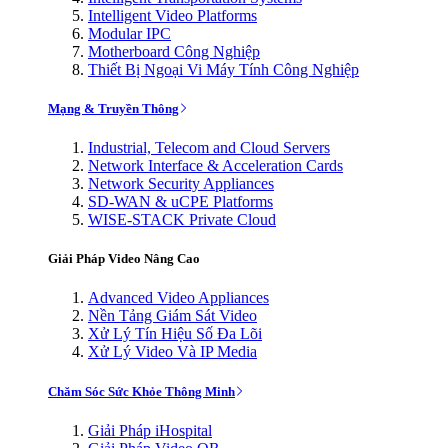
Intelligent Video Platforms
Modular IPC
Motherboard Công Nghiệp
Thiết Bị Ngoại Vi Máy Tính Công Nghiệp
Mạng & Truyền Thông
Industrial, Telecom and Cloud Servers
Network Interface & Acceleration Cards
Network Security Appliances
SD-WAN & uCPE Platforms
WISE-STACK Private Cloud
Giải Pháp Video Nâng Cao
Advanced Video Appliances
Nền Tảng Giám Sát Video
Xử Lý Tín Hiệu Số Đa Lõi
Xử Lý Video Và IP Media
Chăm Sóc Sức Khỏe Thông Minh
Giải Pháp iHospital