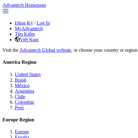
Advantech Homepage
Đăng Ký
/
Log In
MyAdvantech
Tìm Kiếm
Việt Nam
Visit the
Advantech Global website
, or choose your country or region
America Region
United States
Brasil
México
Argentina
Chile
Colombia
Perú
Europe Region
Europe
España