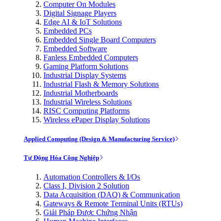
Computer On Modules
Digital Signage Players
Edge AI & IoT Solutions
Embedded PCs
Embedded Single Board Computers
Embedded Software
Fanless Embedded Computers
Gaming Platform Solutions
Industrial Display Systems
Industrial Flash & Memory Solutions
Industrial Motherboards
Industrial Wireless Solutions
RISC Computing Platforms
Wireless ePaper Display Solutions
Applied Computing (Design & Manufacturing Service)
Tự Động Hóa Công Nghiệp
Automation Controllers & I/Os
Class I, Division 2 Solution
Data Acquisition (DAQ) & Communication
Gateways & Remote Terminal Units (RTUs)
Giải Pháp Được Chứng Nhận