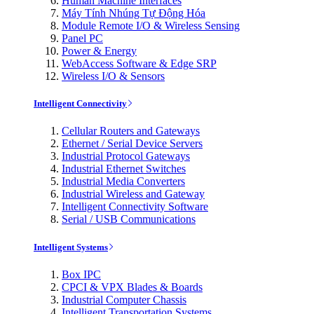
Human Machine Interfaces
Máy Tính Nhúng Tự Động Hóa
Module Remote I/O & Wireless Sensing
Panel PC
Power & Energy
WebAccess Software & Edge SRP
Wireless I/O & Sensors
Intelligent Connectivity
Cellular Routers and Gateways
Ethernet / Serial Device Servers
Industrial Protocol Gateways
Industrial Ethernet Switches
Industrial Media Converters
Industrial Wireless and Gateway
Intelligent Connectivity Software
Serial / USB Communications
Intelligent Systems
Box IPC
CPCI & VPX Blades & Boards
Industrial Computer Chassis
Intelligent Transportation Systems