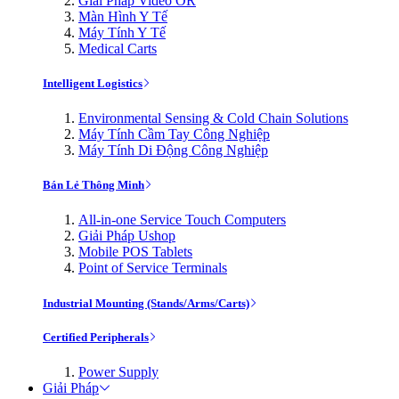
Giải Pháp Video OR
Màn Hình Y Tế
Máy Tính Y Tế
Medical Carts
Intelligent Logistics
Environmental Sensing & Cold Chain Solutions
Máy Tính Cầm Tay Công Nghiệp
Máy Tính Di Động Công Nghiệp
Bán Lẻ Thông Minh
All-in-one Service Touch Computers
Giải Pháp Ushop
Mobile POS Tablets
Point of Service Terminals
Industrial Mounting (Stands/Arms/Carts)
Certified Peripherals
Power Supply
Giải Pháp