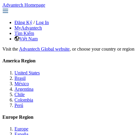
Advantech Homepage
Đăng Ký
/
Log In
MyAdvantech
Tìm Kiếm
Việt Nam
Visit the
Advantech Global website
, or choose your country or region
America Region
United States
Brasil
México
Argentina
Chile
Colombia
Perú
Europe Region
Europe
España