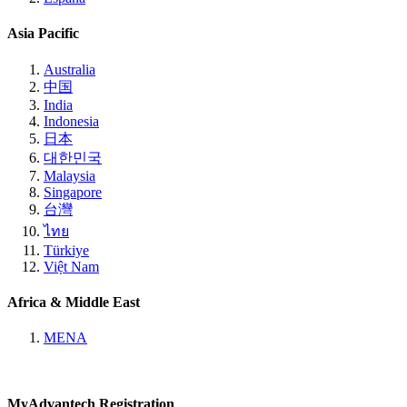
Asia Pacific
Australia
中国
India
Indonesia
日本
대한민국
Malaysia
Singapore
台灣
ไทย
Türkiye
Việt Nam
Africa & Middle East
MENA
MyAdvantech Registration