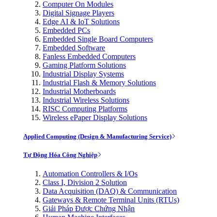
Computer On Modules
Digital Signage Players
Edge AI & IoT Solutions
Embedded PCs
Embedded Single Board Computers
Embedded Software
Fanless Embedded Computers
Gaming Platform Solutions
Industrial Display Systems
Industrial Flash & Memory Solutions
Industrial Motherboards
Industrial Wireless Solutions
RISC Computing Platforms
Wireless ePaper Display Solutions
Applied Computing (Design & Manufacturing Service)
Tự Động Hóa Công Nghiệp
Automation Controllers & I/Os
Class I, Division 2 Solution
Data Acquisition (DAQ) & Communication
Gateways & Remote Terminal Units (RTUs)
Giải Pháp Được Chứng Nhận