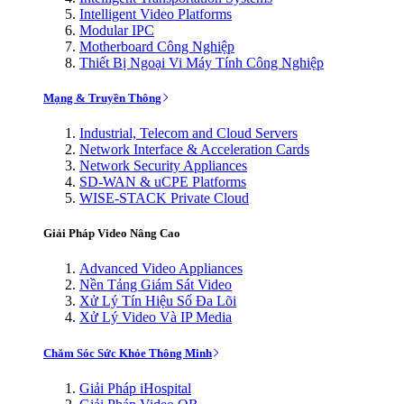
Intelligent Video Platforms
Modular IPC
Motherboard Công Nghiệp
Thiết Bị Ngoại Vi Máy Tính Công Nghiệp
Mạng & Truyền Thông
Industrial, Telecom and Cloud Servers
Network Interface & Acceleration Cards
Network Security Appliances
SD-WAN & uCPE Platforms
WISE-STACK Private Cloud
Giải Pháp Video Nâng Cao
Advanced Video Appliances
Nền Tảng Giám Sát Video
Xử Lý Tín Hiệu Số Đa Lõi
Xử Lý Video Và IP Media
Chăm Sóc Sức Khỏe Thông Minh
Giải Pháp iHospital