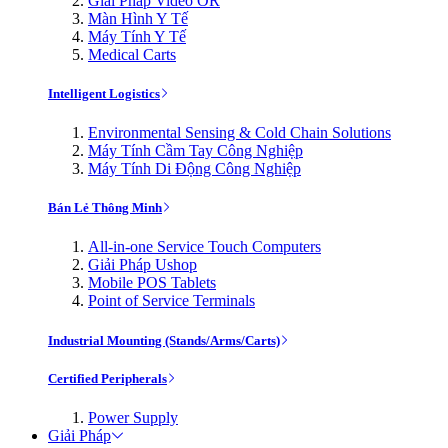
Giải Pháp Video OR
Màn Hình Y Tế
Máy Tính Y Tế
Medical Carts
Intelligent Logistics
Environmental Sensing & Cold Chain Solutions
Máy Tính Cầm Tay Công Nghiệp
Máy Tính Di Động Công Nghiệp
Bán Lẻ Thông Minh
All-in-one Service Touch Computers
Giải Pháp Ushop
Mobile POS Tablets
Point of Service Terminals
Industrial Mounting (Stands/Arms/Carts)
Certified Peripherals
Power Supply
Giải Pháp