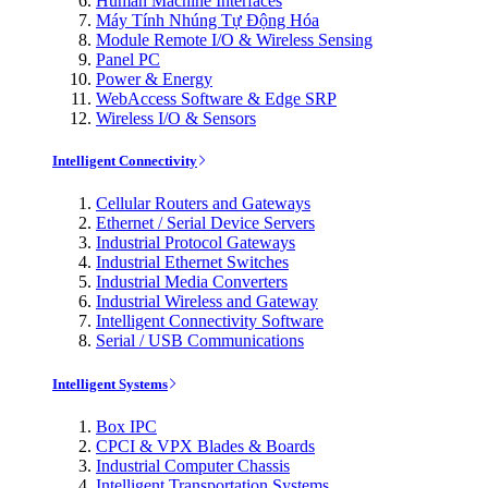
Human Machine Interfaces
Máy Tính Nhúng Tự Động Hóa
Module Remote I/O & Wireless Sensing
Panel PC
Power & Energy
WebAccess Software & Edge SRP
Wireless I/O & Sensors
Intelligent Connectivity
Cellular Routers and Gateways
Ethernet / Serial Device Servers
Industrial Protocol Gateways
Industrial Ethernet Switches
Industrial Media Converters
Industrial Wireless and Gateway
Intelligent Connectivity Software
Serial / USB Communications
Intelligent Systems
Box IPC
CPCI & VPX Blades & Boards
Industrial Computer Chassis
Intelligent Transportation Systems