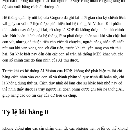
Một bất thường bất ngờ khác bắt nguồn từ việc công nhân cố gắng tăng tốc
độ sản xuất bằng cách đi đường tắt.
Hệ thống quản lý nội bộ của Gogoro đã ghi lại thời gian chu kỳ chênh lệch
vài giây so với dữ liệu được phát hiện bởi hệ thống AI Vision. Khi phân
tích cảnh quay được ghi lại, rõ ràng là SOP đã không được tuân thủ chính
xác. Nút hoàn thành của hệ thống lẽ ra phải được nhấn sau khi vặn chặt hai
con vít, nhưng để thuận tiện cho việc di chuyển, người công nhân đã nhấn
nút sau khi vặn xong con vít đầu tiên, trước khi chuyển sang con vít thứ
hai. Sự khác biệt này dẫn đến các con số trên hệ thống MES khác với các
con số chính xác do tầm nhìn của AI thu được.
Trước khi có hệ thống AI Vision của HOP, không thể phát hiện ra lỗi chỉ
bằng cách nhìn vào các con số và thành phẩm vì quy trình đã hoàn tất, chỉ
là không đúng thứ tự. Cách duy nhất để làm cho sự khác biệt nhỏ này có
thể nhìn thấy được là truy ngược lại đoạn phim được ghi bởi hệ thống AI,
giúp nâng cao độ tin cậy của dữ liệu đã chụp.
Tỷ lệ lỗi bằng 0
Không giống như các sản phẩm điện tử, các phương tiện bị lỗi có thể không