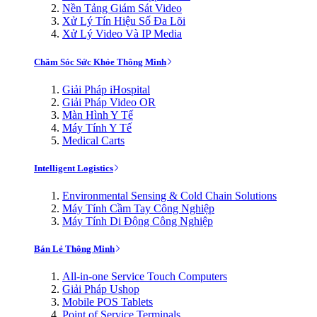
Nền Tảng Giám Sát Video
Xử Lý Tín Hiệu Số Đa Lõi
Xử Lý Video Và IP Media
Chăm Sóc Sức Khỏe Thông Minh
Giải Pháp iHospital
Giải Pháp Video OR
Màn Hình Y Tế
Máy Tính Y Tế
Medical Carts
Intelligent Logistics
Environmental Sensing & Cold Chain Solutions
Máy Tính Cầm Tay Công Nghiệp
Máy Tính Di Động Công Nghiệp
Bán Lẻ Thông Minh
All-in-one Service Touch Computers
Giải Pháp Ushop
Mobile POS Tablets
Point of Service Terminals