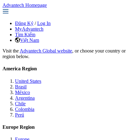
Advantech Homepage
Đăng Ký
/
Log In
MyAdvantech
Tìm Kiếm
Việt Nam
Visit the
Advantech Global website
, or choose your country or
region below.
America Region
United States
Brasil
México
Argentina
Chile
Colombia
Perú
Europe Region
Europe