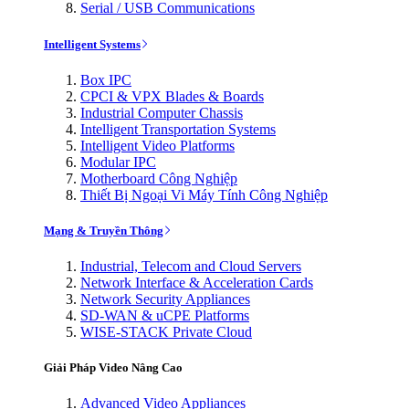
Serial / USB Communications
Intelligent Systems
Box IPC
CPCI & VPX Blades & Boards
Industrial Computer Chassis
Intelligent Transportation Systems
Intelligent Video Platforms
Modular IPC
Motherboard Công Nghiệp
Thiết Bị Ngoại Vi Máy Tính Công Nghiệp
Mạng & Truyền Thông
Industrial, Telecom and Cloud Servers
Network Interface & Acceleration Cards
Network Security Appliances
SD-WAN & uCPE Platforms
WISE-STACK Private Cloud
Giải Pháp Video Nâng Cao
Advanced Video Appliances