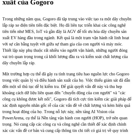
xuất của Gogoro
Trong những năm qua, Gogoro đã tập trung vào việc tạo ra một dây chuyền
lắp ráp xe điện tiên tiến đặc biệt. Họ đã liên tục triển khai các công nghệ
tiên tiến như MES, IoT và gần đây là AGV để tối ưu hóa dây chuyền sản
xuất EV hàng đầu trong ngành. Kết quả là một trạm vận hành rất linh hoạt
với sự cân bằng tuyệt vời giữa sự tham gia của con người và máy móc.
Thiết lập này phụ thuộc rất nhiều vào người vận hành, những người đóng
vai trò quan trọng trong cả khối lượng đầu ra và kiểm soát chất lượng của
dây chuyền lắp ráp.
Một trường hợp cụ thể đã gây ra tình trạng tiêu hao nguồn lực cho Gogoro
trong việc quản lý và điều hành sản xuất của họ. Việc thiếu giám sát đã dẫn
đến một số thủ tục dễ bị kiểm tra. Để giải quyết vấn đề này và thu hẹp
khoảng cách dữ liệu liên quan đến "chuyển động của con người" và "các
công cụ không được kết nối", Gogoro đã tích cực tìm kiếm các giải pháp để
xác định nguyên nhân gốc rễ của các vấn đề về chất lượng và kém hiệu quả
trong hoạt động của họ. Trong nỗ lực này, nền tảng AI Vision của
PowerArena, cụ thể là Nền tảng vận hành con người (HOP), trở nên quan
trọng. Nó cung cấp các công cụ và công nghệ cần thiết để xác định chính
xác các vấn đề cơ bản và cung cấp thông tin chi tiết có giá trị về quy trình