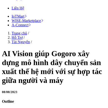
Liên Hệ
IoTMart
WISE-Marketplace
A-Connect
Trang chủ
/
Hỗ Trợ
/
Tài Nguyên
/
AI Vision giúp Gogoro xây
dựng mô hình dây chuyển sản
xuất thế hệ mới với sự hợp tác
giữa người và máy
08/08/2023
Outline