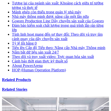
Tương lai của ngành sản xuất: Khoảng cách giữa trí tưởng
tượng và thực tế
Mảnh ghép còn thiếu trong quản lý nhà máy
Nhà máy thông minh được nâng cấp một lần nữa
Gogoro Production Line Dây chuyền sản xuất của Gogoro
Đảm bảo kiểm soát chất lượng trong quá trình lắp ráp từng
lớp
Tính linh hoạt mang đến sự thay đổi: Theo dõi và truy tìm
cảnh quay của dây chuyền sản xuất
Tỷ lệ lỗi bằng 0
Tiến lên Cấp độ Tiếp theo: Nâng cấp Nhà máy Thông minh
Nắm bắt dữ liệu sản xuất 24/7
Theo dõi và truy xuất video: Trực quan hóa sản xuất
Cảnh báo thời gian thực kỹ thuật số
About PowerArena
HOP (Human Operation Platform)
Related Products
Related Stories