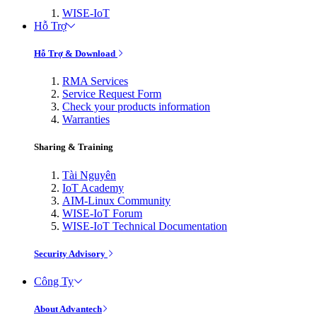
WISE-IoT
Hỗ Trợ
Hỗ Trợ & Download
RMA Services
Service Request Form
Check your products information
Warranties
Sharing & Training
Tài Nguyên
IoT Academy
AIM-Linux Community
WISE-IoT Forum
WISE-IoT Technical Documentation
Security Advisory
Công Ty
About Advantech