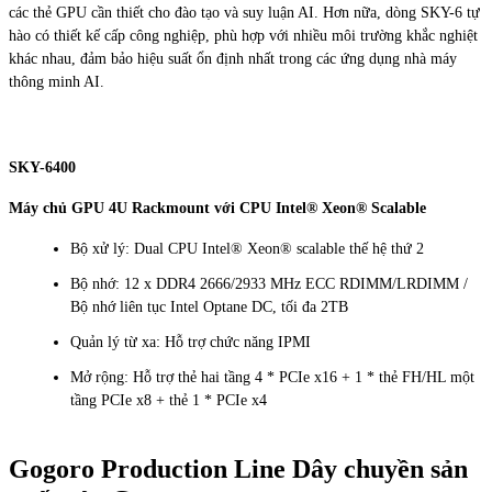
các thẻ GPU cần thiết cho đào tạo và suy luận AI. Hơn nữa, dòng SKY-6 tự
hào có thiết kế cấp công nghiệp, phù hợp với nhiều môi trường khắc nghiệt
khác nhau, đảm bảo hiệu suất ổn định nhất trong các ứng dụng nhà máy
thông minh AI.
SKY-6400
Máy chủ GPU 4U Rackmount với CPU Intel® Xeon® Scalable
Bộ xử lý: Dual CPU Intel® Xeon® scalable thế hệ thứ 2
Bộ nhớ: 12 x DDR4 2666/2933 MHz ECC RDIMM/LRDIMM /
Bộ nhớ liên tục Intel Optane DC, tối đa 2TB
Quản lý từ xa: Hỗ trợ chức năng IPMI
Mở rộng: Hỗ trợ thẻ hai tầng 4 * PCIe x16 + 1 * thẻ FH/HL một
tầng PCIe x8 + thẻ 1 * PCIe x4
Gogoro Production Line Dây chuyền sản