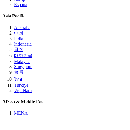
España
Asia Pacific
Australia
中国
India
Indonesia
日本
대한민국
Malaysia
Singapore
台灣
ไทย
Türkiye
Việt Nam
Africa & Middle East
MENA