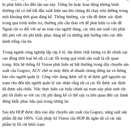
bị phát hiện cho đến tận sau này. Tiếng ồn hoặc hoạt động không bình
thường chỉ có thể bắt đầu xuất hiện sau khi chúng đã chạy trên đường trong
một khoảng thời gian đáng kể. Thông thường, các vấn đề được xác định
trong quá trình kiểm tra, thường yêu cầu tháo rời để phát hiện ra vấn đề.
Ngoài rủi ro đối với sự an toàn của người dùng, các nhà sản xuất còn phải
đối phó với chi phí khắc phục đáng kể và những ảnh hưởng tiêu cực đến
danh tiếng của họ.
Trong ngành công nghiệp lắp ráp ô tô, đạt được chất lượng và độ chính xác
cao đồng thời loại bỏ tất cả các lỗi trong quá trình sản xuất là rất quan
trọng. Khi hệ thống AI Vision phát hiện sự bất thường trong dây chuyền sản
xuất của Gogoro, AGV chở xe máy điện sẽ nhanh chóng dừng lại và thông
báo cho người quản lý. Công việc đang được xử lý sẽ được giữ nguyên tại
trạm cho đến khi người quản lý xác nhận rằng tất cả các lỗi được xác định
đã được sửa chữa. Việc thực hiện các hiệu chỉnh tại trạm này phát sinh chi
phí tối thiểu so với các chi phí đáng kể có thể xảy ra liên quan đến các hành
động khắc phục hậu quả trong tương lai.
Sau khi HOP được đưa vào dây chuyền sản xuất của Gogoro, năng suất sản
phẩm đã đạt 100%. Giải pháp AI Vision của HOP đã ngăn tất cả các sản
phẩm bị lỗi rời khỏi trạm.