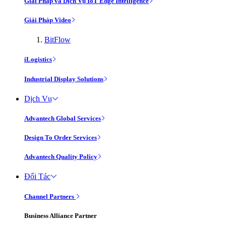
Giải Pháp và Dịch Vụ IoT Edge Intelligence
Giải Pháp Video
BitFlow
iLogistics
Industrial Display Solutions
Dịch Vụ
Advantech Global Services
Design To Order Services
Advantech Quality Policy
Đối Tác
Channel Partners
Business Alliance Partner