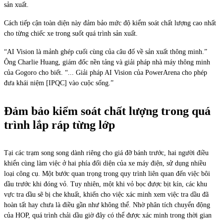
sản xuất.
Cách tiếp cận toàn diện này đảm bảo mức độ kiểm soát chất lượng cao nhất
cho từng chiếc xe trong suốt quá trình sản xuất.
“AI Vision là mảnh ghép cuối cùng của câu đố về sản xuất thông minh.”
Ông Charlie Huang, giám đốc nền tảng và giải pháp nhà máy thông minh
của Gogoro cho biết. “... Giải pháp AI Vision của PowerArena cho phép
đưa khái niệm [IPQC] vào cuộc sống.”
Đảm bảo kiểm soát chất lượng trong quá
trình lắp ráp từng lớp
Tại các trạm song song dành riêng cho giá đỡ bánh trước, hai người điều
khiển cùng làm việc ở hai phía đối diện của xe máy điện, sử dụng nhiều
loại công cụ. Một bước quan trọng trong quy trình liên quan đến việc bôi
dầu trước khi đóng vỏ. Tuy nhiên, một khi vỏ bọc được bịt kín, các khu
vực tra dầu sẽ bị che khuất, khiến cho việc xác minh xem việc tra dầu đã
hoàn tất hay chưa là điều gần như không thể. Nhờ phân tích chuyển động
của HOP, quá trình chải dầu giờ đây có thể được xác minh trong thời gian