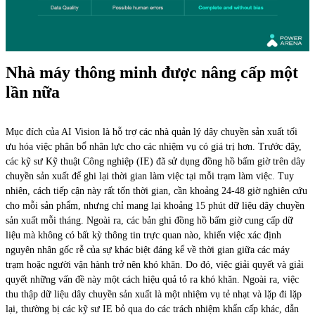
Nhà máy thông minh được nâng cấp một
lần nữa
Mục đích của AI Vision là hỗ trợ các nhà quản lý dây chuyền sản xuất tối
ưu hóa việc phân bổ nhân lực cho các nhiệm vụ có giá trị hơn. Trước đây,
các kỹ sư Kỹ thuật Công nghiệp (IE) đã sử dụng đồng hồ bấm giờ trên dây
chuyền sản xuất để ghi lại thời gian làm việc tại mỗi trạm làm việc. Tuy
nhiên, cách tiếp cận này rất tốn thời gian, cần khoảng 24-48 giờ nghiên cứu
cho mỗi sản phẩm, nhưng chỉ mang lại khoảng 15 phút dữ liệu dây chuyền
sản xuất mỗi tháng. Ngoài ra, các bản ghi đồng hồ bấm giờ cung cấp dữ
liệu mà không có bất kỳ thông tin trực quan nào, khiến việc xác định
nguyên nhân gốc rễ của sự khác biệt đáng kể về thời gian giữa các máy
trạm hoặc người vận hành trở nên khó khăn. Do đó, việc giải quyết và giải
quyết những vấn đề này một cách hiệu quả tỏ ra khó khăn. Ngoài ra, việc
thu thập dữ liệu dây chuyền sản xuất là một nhiệm vụ tẻ nhạt và lặp đi lặp
lại, thường bị các kỹ sư IE bỏ qua do các trách nhiệm khẩn cấp khác, dẫn