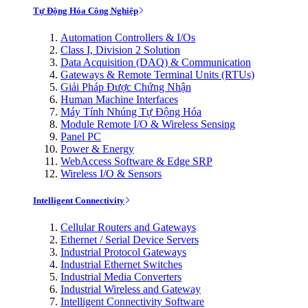
Tự Động Hóa Công Nghiệp
Automation Controllers & I/Os
Class I, Division 2 Solution
Data Acquisition (DAQ) & Communication
Gateways & Remote Terminal Units (RTUs)
Giải Pháp Được Chứng Nhận
Human Machine Interfaces
Máy Tính Nhúng Tự Động Hóa
Module Remote I/O & Wireless Sensing
Panel PC
Power & Energy
WebAccess Software & Edge SRP
Wireless I/O & Sensors
Intelligent Connectivity
Cellular Routers and Gateways
Ethernet / Serial Device Servers
Industrial Protocol Gateways
Industrial Ethernet Switches
Industrial Media Converters
Industrial Wireless and Gateway
Intelligent Connectivity Software