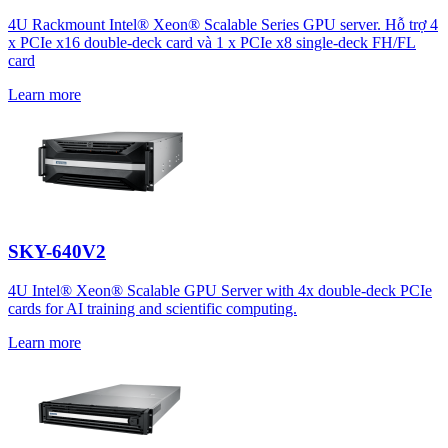
4U Rackmount Intel® Xeon® Scalable Series GPU server. Hỗ trợ 4
x PCIe x16 double-deck card và 1 x PCIe x8 single-deck FH/FL
card
Learn more
SKY-640V2
4U Intel® Xeon® Scalable GPU Server with 4x double-deck PCIe
cards for AI training and scientific computing.
Learn more