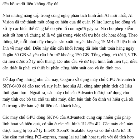
đến hồ sơ dữ liệu không đầy đủ.
Nhờ những nâng cấp trong công nghệ phân tích hình ảnh AI mới nhất, AI
Vision đã trở thành một công cụ hiệu quả để quản lý lực lượng lao động và
xử lý các biến thể đáng kể do yếu tố con người gây ra. Nó cho phép kiểm
soát tốt hơn và chứng tỏ là vô giá trong việc tối ưu hóa các hoạt động. Theo
thống kê, mỗi phút dây chuyền sản xuất truyền khoảng 15 MB dữ liệu hình
ảnh về máy chủ. Điều này dẫn đến khối lượng dữ liệu tính toán hàng ngày
là gần 50 GB và yêu cầu lưu trữ khoảng 150 GB. Tổng cộng, có tới 1,5 TB
dữ liệu được xử lý mỗi tháng. Do nhu cầu về dữ liệu hình ảnh liên tục, điều
cần thiết là phải có thiết bị phần cứng hiệu suất cao và ổn định cao.
Để đáp ứng những nhu cầu này, Gogoro sử dụng máy chủ GPU Advantech
SKY-6400 để đào tạo và suy luận học sâu AI, cũng như phân tích dữ liệu
thời gian thực. Ngoài ra, các máy chủ của Advantech được sử dụng cho
máy tính cục bộ tại chỗ tại nhà máy, đảm bảo tính ổn định và hiệu quả tối
đa trong việc bảo vệ dữ liệu của khách hàng.
Các máy chủ GPU dòng SKY-6 của Advantech cung cấp nhiều giải pháp
linh hoạt và hiệu quả, có sẵn ở các cấu hình 1U đến 4U. Các máy chủ này
được trang bị bộ xử lý Intel® Xeon® Scalable kép và có thể chứa tới 10
khe cắm mở rộng PCI-express, mang lại sự linh hoạt tuyệt vời để tích hợp