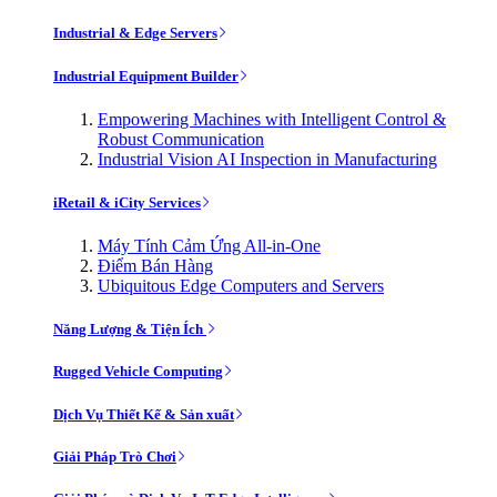
Industrial & Edge Servers
Industrial Equipment Builder
Empowering Machines with Intelligent Control &
Robust Communication
Industrial Vision AI Inspection in Manufacturing
iRetail & iCity Services
Máy Tính Cảm Ứng All-in-One
Điểm Bán Hàng
Ubiquitous Edge Computers and Servers
Năng Lượng & Tiện Ích
Rugged Vehicle Computing
Dịch Vụ Thiết Kế & Sản xuất
Giải Pháp Trò Chơi