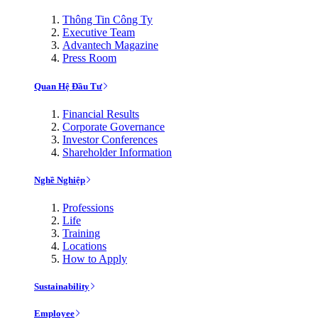
Thông Tin Công Ty
Executive Team
Advantech Magazine
Press Room
Quan Hệ Đầu Tư
Financial Results
Corporate Governance
Investor Conferences
Shareholder Information
Nghề Nghiệp
Professions
Life
Training
Locations
How to Apply
Sustainability
Employee