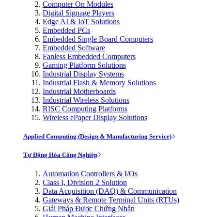
Computer On Modules
Digital Signage Players
Edge AI & IoT Solutions
Embedded PCs
Embedded Single Board Computers
Embedded Software
Fanless Embedded Computers
Gaming Platform Solutions
Industrial Display Systems
Industrial Flash & Memory Solutions
Industrial Motherboards
Industrial Wireless Solutions
RISC Computing Platforms
Wireless ePaper Display Solutions
Applied Computing (Design & Manufacturing Service)
Tự Động Hóa Công Nghiệp
Automation Controllers & I/Os
Class I, Division 2 Solution
Data Acquisition (DAQ) & Communication
Gateways & Remote Terminal Units (RTUs)
Giải Pháp Được Chứng Nhận