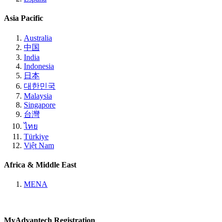
Asia Pacific
Australia
中国
India
Indonesia
日本
대한민국
Malaysia
Singapore
台灣
ไทย
Türkiye
Việt Nam
Africa & Middle East
MENA
MyAdvantech Registration