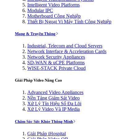
Intelligent Video Platforms
Modular IPC
Motherboard Công Nghiệp
Thiết Bị Ngoại Vi Máy Tính Công Nghiệp
Mạng & Truyền Thông
Industrial, Telecom and Cloud Servers
Network Interface & Acceleration Cards
Network Security Appliances
SD-WAN & uCPE Platforms
WISE-STACK Private Cloud
Giải Pháp Video Nâng Cao
Advanced Video Appliances
Nền Tảng Giám Sát Video
Xử Lý Tín Hiệu Số Đa Lõi
Xử Lý Video Và IP Media
Chăm Sóc Sức Khỏe Thông Minh
Giải Pháp iHospital