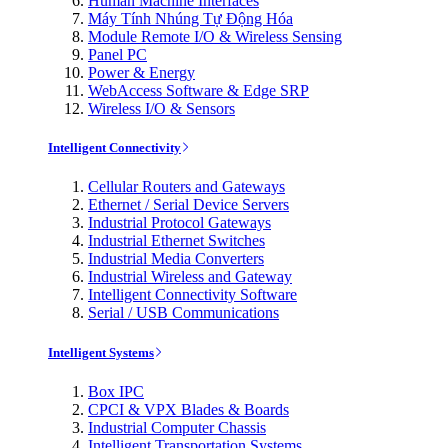
Human Machine Interfaces
Máy Tính Nhúng Tự Động Hóa
Module Remote I/O & Wireless Sensing
Panel PC
Power & Energy
WebAccess Software & Edge SRP
Wireless I/O & Sensors
Intelligent Connectivity
Cellular Routers and Gateways
Ethernet / Serial Device Servers
Industrial Protocol Gateways
Industrial Ethernet Switches
Industrial Media Converters
Industrial Wireless and Gateway
Intelligent Connectivity Software
Serial / USB Communications
Intelligent Systems
Box IPC
CPCI & VPX Blades & Boards
Industrial Computer Chassis
Intelligent Transportation Systems