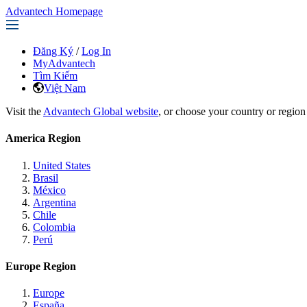
Advantech Homepage
Đăng Ký
/
Log In
MyAdvantech
Tìm Kiếm
Việt Nam
Visit the
Advantech Global website
, or choose your country or region
America Region
United States
Brasil
México
Argentina
Chile
Colombia
Perú
Europe Region
Europe
España