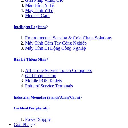
Giải Pháp Video OR
Màn Hình Y Tế
Máy Tính Y Tế
Medical Carts
Intelligent Logistics
Environmental Sensing & Cold Chain Solutions
Máy Tính Cầm Tay Công Nghiệp
Máy Tính Di Động Công Nghiệp
Bán Lẻ Thông Minh
All-in-one Service Touch Computers
Giải Pháp Ushop
Mobile POS Tablets
Point of Service Terminals
Industrial Mounting (Stands/Arms/Carts)
Certified Peripherals
Power Supply
Giải Pháp