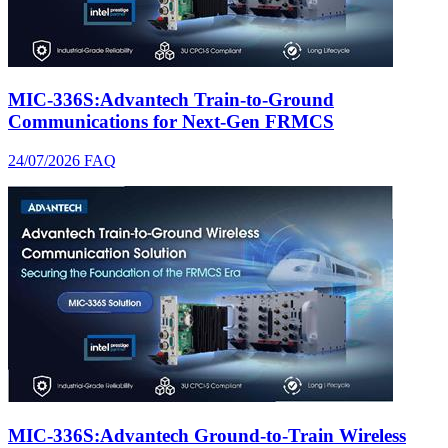
MIC-336S:Advantech Train-to-Ground
Communications for Next-Gen FRMCS
24/07/2026
FAQ
MIC-336S:Advantech Ground-to-Train Wireless