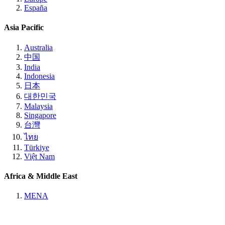
España
Asia Pacific
Australia
中国
India
Indonesia
日本
대한민국
Malaysia
Singapore
台灣
ไทย
Türkiye
Việt Nam
Africa & Middle East
MENA