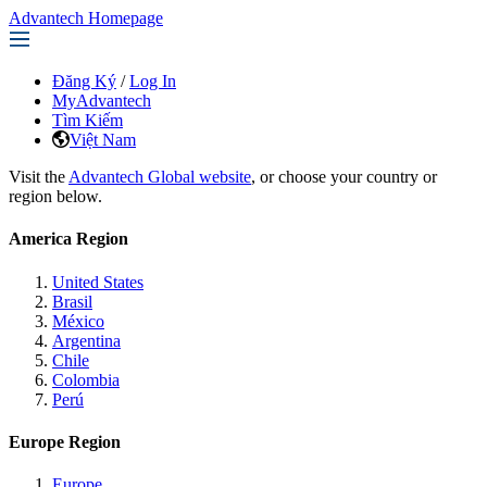
Advantech Homepage
Đăng Ký
/
Log In
MyAdvantech
Tìm Kiếm
Việt Nam
Visit the
Advantech Global website
, or choose your country or
region below.
America Region
United States
Brasil
México
Argentina
Chile
Colombia
Perú
Europe Region
Europe