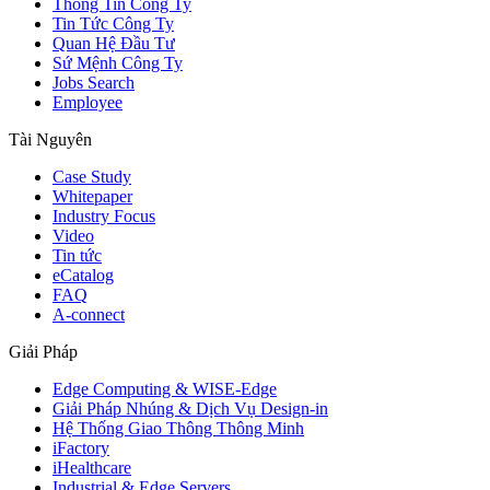
Thông Tin Công Ty
Tin Tức Công Ty
Quan Hệ Đầu Tư
Sứ Mệnh Công Ty
Jobs Search
Employee
Tài Nguyên
Case Study
Whitepaper
Industry Focus
Video
Tin tức
eCatalog
FAQ
A-connect
Giải Pháp
Edge Computing & WISE-Edge
Giải Pháp Nhúng & Dịch Vụ Design-in
Hệ Thống Giao Thông Thông Minh
iFactory
iHealthcare
Industrial & Edge Servers