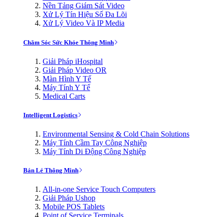
Nền Tảng Giám Sát Video
Xử Lý Tín Hiệu Số Đa Lõi
Xử Lý Video Và IP Media
Chăm Sóc Sức Khỏe Thông Minh
Giải Pháp iHospital
Giải Pháp Video OR
Màn Hình Y Tế
Máy Tính Y Tế
Medical Carts
Intelligent Logistics
Environmental Sensing & Cold Chain Solutions
Máy Tính Cầm Tay Công Nghiệp
Máy Tính Di Động Công Nghiệp
Bán Lẻ Thông Minh
All-in-one Service Touch Computers
Giải Pháp Ushop
Mobile POS Tablets
Point of Service Terminals