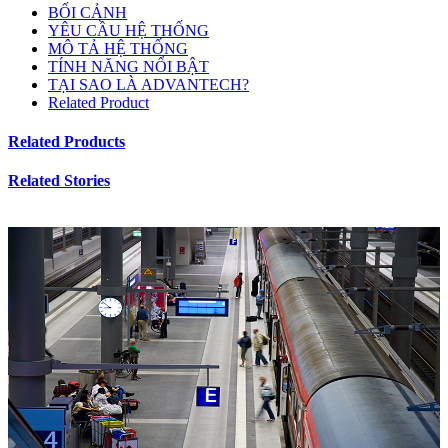
BỐI CẢNH
YÊU CẦU HỆ THỐNG
MÔ TẢ HỆ THỐNG
TÍNH NĂNG NỔI BẬT
TẠI SAO LÀ ADVANTECH?
Related Product
Related Products
Related Stories