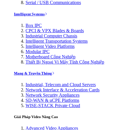
Serial / USB Communications
Intelligent Systems
Box IPC
CPCI & VPX Blades & Boards
Industrial Computer Chassis
Intelligent Transportation Systems
Intelligent Video Platforms
Modular IPC
Motherboard Công Nghiệp
Thiết Bị Ngoại Vi Máy Tính Công Nghiệp
Mạng & Truyền Thông
Industrial, Telecom and Cloud Servers
Network Interface & Acceleration Cards
Network Security Appliances
SD-WAN & uCPE Platforms
WISE-STACK Private Cloud
Giải Pháp Video Nâng Cao
Advanced Video Appliances