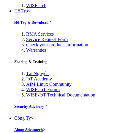
WISE-IoT
Hỗ Trợ
Hỗ Trợ & Download
RMA Services
Service Request Form
Check your products information
Warranties
Sharing & Training
Tài Nguyên
IoT Academy
AIM-Linux Community
WISE-IoT Forum
WISE-IoT Technical Documentation
Security Advisory
Công Ty
About Advantech