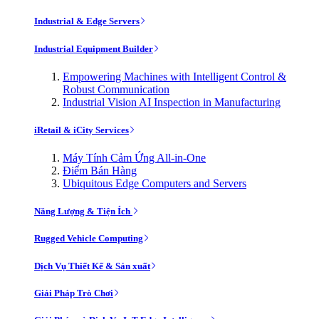
Industrial & Edge Servers
Industrial Equipment Builder
Empowering Machines with Intelligent Control &
Robust Communication
Industrial Vision AI Inspection in Manufacturing
iRetail & iCity Services
Máy Tính Cảm Ứng All-in-One
Điểm Bán Hàng
Ubiquitous Edge Computers and Servers
Năng Lượng & Tiện Ích
Rugged Vehicle Computing
Dịch Vụ Thiết Kế & Sản xuất
Giải Pháp Trò Chơi