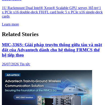
1U Rackmount Dual Intel® Xeon® Scalable GPU server, Hỗ trợ 1
x PCIe x16 double-deck FH/FL card hoặc 5 x PCIe x16 single-deck
cards
Learn more
Related Stories
MIC-336S: Giải pháp truyền thông giữa tàu và mặt
đất của Advantech dành cho hệ thống FRMCS thế
hệ tiếp theo
26/07/2026
Tin tức