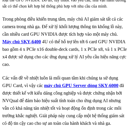
loại thẻ GPU NVIDIA. Do đó, tuỳ thuộc vào yêu cầu, nhà vận hành đường
sắt có thể chọn kết hợp hệ thống phù hợp với nhu cầu của mình.
Trong phòng điều khiển trung tâm, máy chủ AI giám sát tất cả các
camera trong nhà ga. Để xử lý khối lượng thông tin khổng lồ này,
cần nhiều card GPU NVIDIA được tích hợp vào một máy chủ.
Máy chủ SKY-6400
4U có thể hỗ trợ lên tới 6 card GPU NVIDIA
bao gồm 4 x PCIe x16 double-deck cards, 1 x PCIe x8, và 1 x PCIe
x4 được sử dụng cho các ứng dụng xử lý AI yêu cầu hiệu năng cực
cao.
Các vấn đề về nhiệt luôn là mối quan tâm khi chúng ta sử dụng
GPU Card, vì vậy các
máy chủ GPU Server dòng SKY-6000
đã
được thiết kế với kiểu dáng công nghiệp và được chứng nhận bởi
NVQual để đảm bảo hiệu suất tính toán cho ứng dụng AI nhưng
vẫn có khả năng tản nhiệt tốt và hoạt động ổn định trong các môi
trường khắc nghiệt. Giải pháp này cung cấp một hệ thống giám sát
có độ tin cậy cao cho sự an toàn của hành khách và nhà ga.