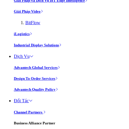
Giải Pháp và Dịch Vụ IoT Edge Intelligence
Giải Pháp Video
BitFlow
iLogistics
Industrial Display Solutions
Dịch Vụ
Advantech Global Services
Design To Order Services
Advantech Quality Policy
Đối Tác
Channel Partners
Business Alliance Partner