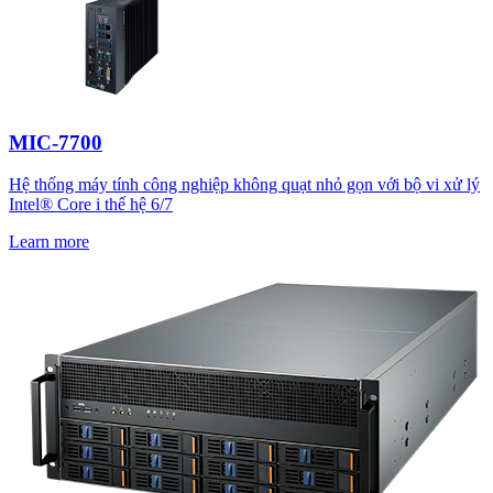
MIC-7700
Hệ thống máy tính công nghiệp không quạt nhỏ gọn với bộ vi xử lý
Intel® Core i thế hệ 6/7
Learn more