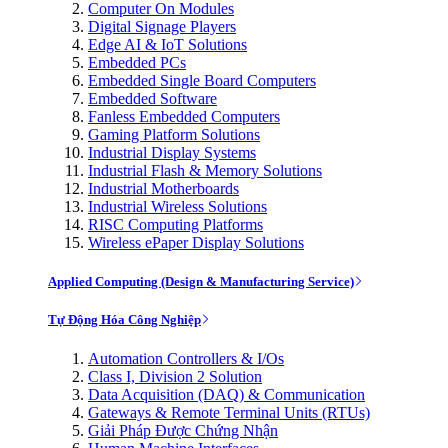
Computer On Modules
Digital Signage Players
Edge AI & IoT Solutions
Embedded PCs
Embedded Single Board Computers
Embedded Software
Fanless Embedded Computers
Gaming Platform Solutions
Industrial Display Systems
Industrial Flash & Memory Solutions
Industrial Motherboards
Industrial Wireless Solutions
RISC Computing Platforms
Wireless ePaper Display Solutions
Applied Computing (Design & Manufacturing Service)
Tự Động Hóa Công Nghiệp
Automation Controllers & I/Os
Class I, Division 2 Solution
Data Acquisition (DAQ) & Communication
Gateways & Remote Terminal Units (RTUs)
Giải Pháp Được Chứng Nhận