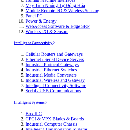
Human Machine Interfaces
Máy Tính Nhúng Tự Động Hóa
Module Remote I/O & Wireless Sensing
Panel PC
Power & Energy
WebAccess Software & Edge SRP
Wireless I/O & Sensors
Intelligent Connectivity
Cellular Routers and Gateways
Ethernet / Serial Device Servers
Industrial Protocol Gateways
Industrial Ethernet Switches
Industrial Media Converters
Industrial Wireless and Gateway
Intelligent Connectivity Software
Serial / USB Communications
Intelligent Systems
Box IPC
CPCI & VPX Blades & Boards
Industrial Computer Chassis
Intelligent Transportation Systems