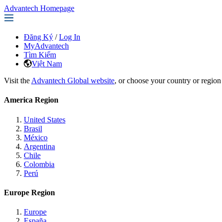
Advantech Homepage
Đăng Ký
/
Log In
MyAdvantech
Tìm Kiếm
Việt Nam
Visit the
Advantech Global website
, or choose your country or region
America Region
United States
Brasil
México
Argentina
Chile
Colombia
Perú
Europe Region
Europe
España