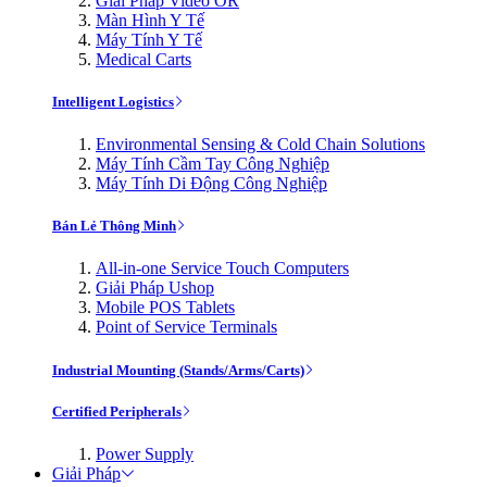
Giải Pháp Video OR
Màn Hình Y Tế
Máy Tính Y Tế
Medical Carts
Intelligent Logistics
Environmental Sensing & Cold Chain Solutions
Máy Tính Cầm Tay Công Nghiệp
Máy Tính Di Động Công Nghiệp
Bán Lẻ Thông Minh
All-in-one Service Touch Computers
Giải Pháp Ushop
Mobile POS Tablets
Point of Service Terminals
Industrial Mounting (Stands/Arms/Carts)
Certified Peripherals
Power Supply
Giải Pháp