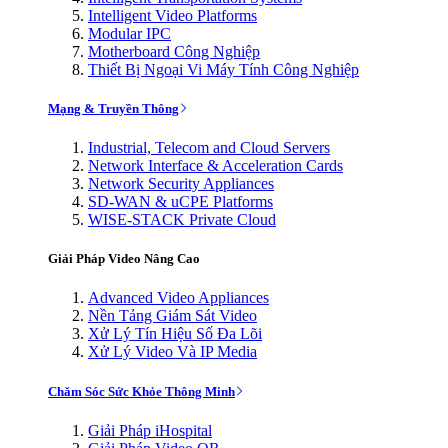
Intelligent Video Platforms
Modular IPC
Motherboard Công Nghiệp
Thiết Bị Ngoại Vi Máy Tính Công Nghiệp
Mạng & Truyền Thông
Industrial, Telecom and Cloud Servers
Network Interface & Acceleration Cards
Network Security Appliances
SD-WAN & uCPE Platforms
WISE-STACK Private Cloud
Giải Pháp Video Nâng Cao
Advanced Video Appliances
Nền Tảng Giám Sát Video
Xử Lý Tín Hiệu Số Đa Lõi
Xử Lý Video Và IP Media
Chăm Sóc Sức Khỏe Thông Minh
Giải Pháp iHospital