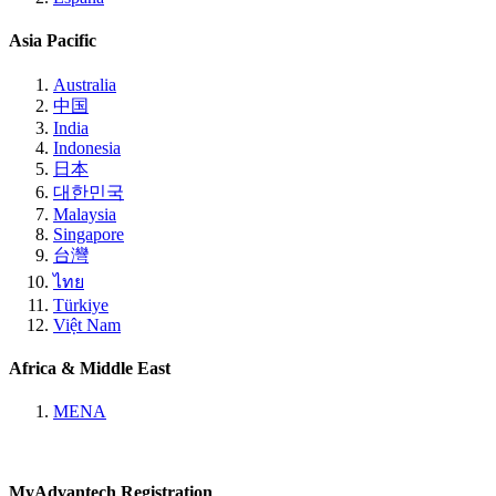
Asia Pacific
Australia
中国
India
Indonesia
日本
대한민국
Malaysia
Singapore
台灣
ไทย
Türkiye
Việt Nam
Africa & Middle East
MENA
MyAdvantech Registration