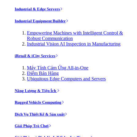
Industrial & Edge Servers
Industrial Equipment Builder
Empowering Machines with Intelligent Control &
Robust Communication
Industrial Vision AI Inspection in Manufacturing
iRetail & iCity Services
Máy Tính Cảm Ứng All-in-One
Điểm Bán Hàng
Ubiquitous Edge Computers and Servers
Năng Lượng & Tiện Ích
Rugged Vehicle Computing
Dịch Vụ Thiết Kế & Sản xuất
Giải Pháp Trò Chơi