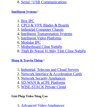
Serial / USB Communications
Intelligent Systems
Box IPC
CPCI & VPX Blades & Boards
Industrial Computer Chassis
Intelligent Transportation Systems
Intelligent Video Platforms
Modular IPC
Motherboard Công Nghiệp
Thiết Bị Ngoại Vi Máy Tính Công Nghiệp
Mạng & Truyền Thông
Industrial, Telecom and Cloud Servers
Network Interface & Acceleration Cards
Network Security Appliances
SD-WAN & uCPE Platforms
WISE-STACK Private Cloud
Giải Pháp Video Nâng Cao
Advanced Video Appliances