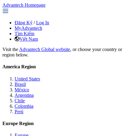
Advantech Homepage
Đăng Ký
/
Log In
MyAdvantech
Tìm Kiếm
Việt Nam
Visit the
Advantech Global website
, or choose your country or
region below.
America Region
United States
Brasil
México
Argentina
Chile
Colombia
Perú
Europe Region
Europe