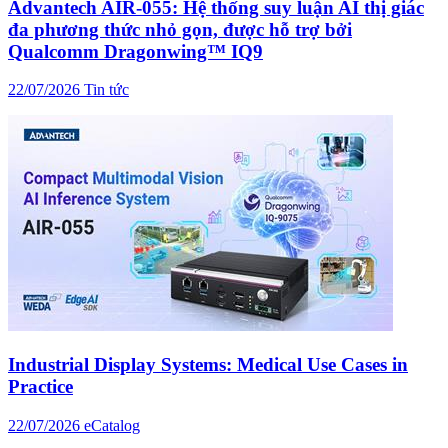
Advantech AIR-055: Hệ thống suy luận AI thị giác
đa phương thức nhỏ gọn, được hỗ trợ bởi
Qualcomm Dragonwing™ IQ9
22/07/2026
Tin tức
Industrial Display Systems: Medical Use Cases in
Practice
22/07/2026
eCatalog