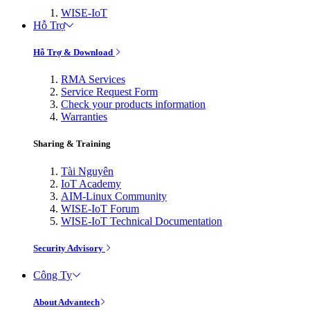
WISE-IoT
Hỗ Trợ
Hỗ Trợ & Download
RMA Services
Service Request Form
Check your products information
Warranties
Sharing & Training
Tài Nguyên
IoT Academy
AIM-Linux Community
WISE-IoT Forum
WISE-IoT Technical Documentation
Security Advisory
Công Ty
About Advantech