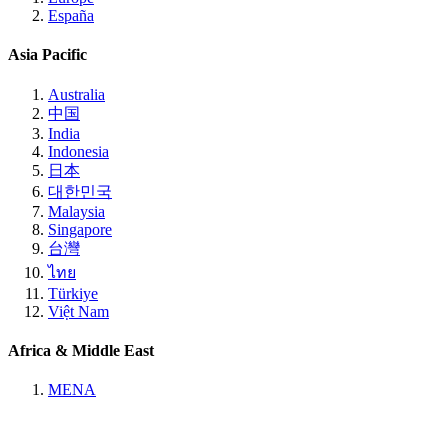
España
Asia Pacific
Australia
中国
India
Indonesia
日本
대한민국
Malaysia
Singapore
台灣
ไทย
Türkiye
Việt Nam
Africa & Middle East
MENA