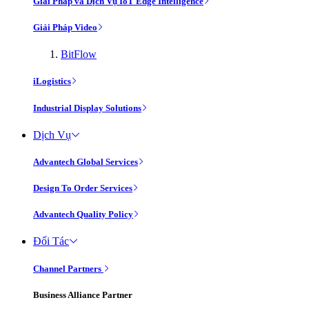
Giải Pháp và Dịch Vụ IoT Edge Intelligence
Giải Pháp Video
BitFlow
iLogistics
Industrial Display Solutions
Dịch Vụ
Advantech Global Services
Design To Order Services
Advantech Quality Policy
Đối Tác
Channel Partners
Business Alliance Partner