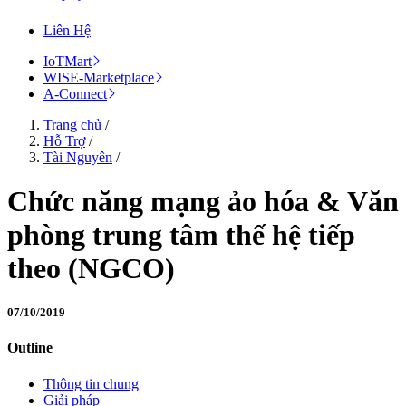
Liên Hệ
IoTMart
WISE-Marketplace
A-Connect
Trang chủ
/
Hỗ Trợ
/
Tài Nguyên
/
Chức năng mạng ảo hóa & Văn
phòng trung tâm thế hệ tiếp
theo (NGCO)
07/10/2019
Outline
Thông tin chung
Giải pháp