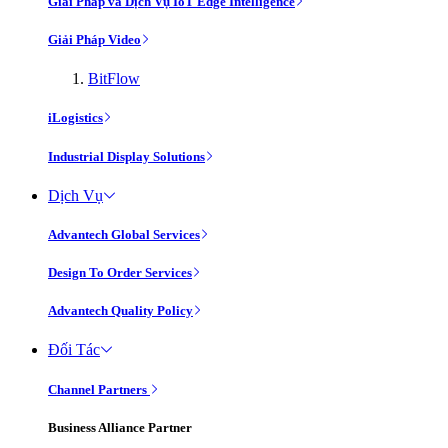
Giải Pháp và Dịch Vụ IoT Edge Intelligence
Giải Pháp Video
BitFlow
iLogistics
Industrial Display Solutions
Dịch Vụ
Advantech Global Services
Design To Order Services
Advantech Quality Policy
Đối Tác
Channel Partners
Business Alliance Partner