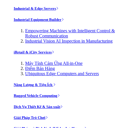
Industrial & Edge Servers
Industrial Equipment Builder
Empowering Machines with Intelligent Control &
Robust Communication
Industrial Vision AI Inspection in Manufacturing
iRetail & iCity Services
Máy Tính Cảm Ứng All-in-One
Điểm Bán Hàng
Ubiquitous Edge Computers and Servers
Năng Lượng & Tiện Ích
Rugged Vehicle Computing
Dịch Vụ Thiết Kế & Sản xuất
Giải Pháp Trò Chơi