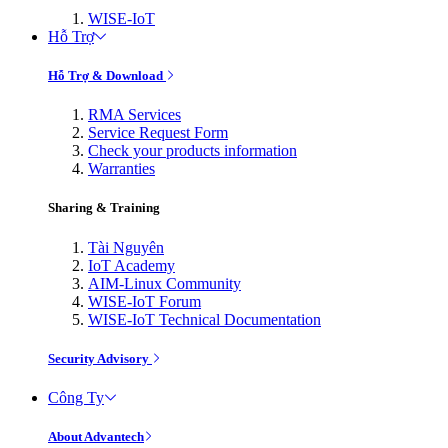
WISE-IoT
Hỗ Trợ
Hỗ Trợ & Download
RMA Services
Service Request Form
Check your products information
Warranties
Sharing & Training
Tài Nguyên
IoT Academy
AIM-Linux Community
WISE-IoT Forum
WISE-IoT Technical Documentation
Security Advisory
Công Ty
About Advantech