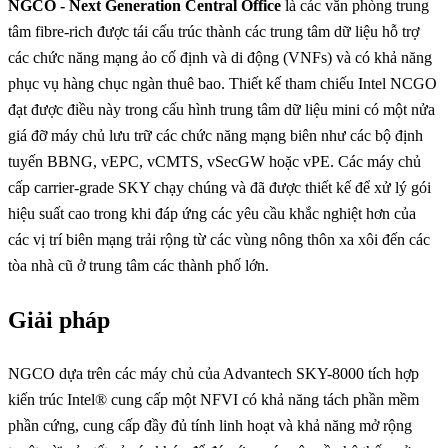
NGCO - Next Generation Central Office
là các văn phòng trung
tâm fibre-rich được tái cấu trúc thành các trung tâm dữ liệu hỗ trợ
các chức năng mạng ảo cố định và di động (VNFs) và có khả năng
phục vụ hàng chục ngàn thuê bao. Thiết kế tham chiếu Intel NCGO
đạt được điều này trong cấu hình trung tâm dữ liệu mini có một nửa
giá đỡ máy chủ lưu trữ các chức năng mạng biên như các bộ định
tuyến BBNG, vEPC, vCMTS, vSecGW hoặc vPE. Các máy chủ
cấp carrier-grade SKY chạy chúng và đã được thiết kế để xử lý gói
hiệu suất cao trong khi đáp ứng các yêu cầu khắc nghiệt hơn của
các vị trí biên mạng trải rộng từ các vùng nông thôn xa xôi đến các
tòa nhà cũ ở trung tâm các thành phố lớn.
Giải pháp
NGCO dựa trên các máy chủ của Advantech SKY-8000 tích hợp
kiến ​​trúc Intel® cung cấp một NFVI có khả năng tách phần mềm
phần cứng, cung cấp đầy đủ tính linh hoạt và khả năng mở rộng