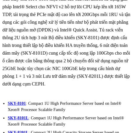
pháp Intel® Select cho NFVI v2 hỗ trợ lõi CPU kép lên tới 165W
TDP, tải trọng thẻ PCIe mật độ cao lên tới 200Gbps mỗi 1RU và tận
dụng các gói công nghệ xử lý tiên tiến như bộ phát triển mặt phẳng
dữ liệu nguồn mở (DPDK) và Intel® Quick Assist. Tủ rack viễn
thông 2U tích hợp 3 nút Bộ điều khiển (SKY-8101) được định cấu
hình trong thiết lập bộ điều khiển HA truyền thống, 6 nút điện toán
đám mây (SKY-8101D) cung cấp tốc độ song lập 100Gbps cho mỗi
ổ cắm được cân bằng thông qua 2 bộ chuyển đổi sử dụng nguồn tứ
25GbE hoặc tùy chọn các NIC 100GbE kép trong cấu hình dự
phòng 1 + 1 và 3 nút Lưu trữ đám mây (SKY-8201L) được thiết lập
dưới dạng cụm CEPH.
SKY-8101
: Compact 1U High Performance Server based on Intel®
Xeon® Processor Scalable Family
SKY-8101L
: Compact 1U High Performance Server based on Intel®
Xeon® Processor Scalable Family
SKY-8201L
: Compact 2U High Capacity Storage Server based on