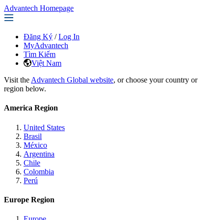
Advantech Homepage
Đăng Ký
/
Log In
MyAdvantech
Tìm Kiếm
Việt Nam
Visit the
Advantech Global website
, or choose your country or
region below.
America Region
United States
Brasil
México
Argentina
Chile
Colombia
Perú
Europe Region
Europe