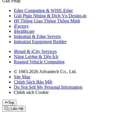
Giải Pháp
Edge Computing & WISE-Edge
Giải Pháp Nhúng & Dịch Vụ Design-in
Hệ Thống Giao Thông Thông Minh
iFactory
iHealthcare
Industrial & Edge Servers
Industrial Equipment Builder
iRetail & iCity Services
Năng Lượng & Tiện Ích
Rugged Vehicle Computing
© 1983-2026 Advantech Co., Ltd.
Site Map
Chính Sách Bảo Mật
Do Not Sell My Personal Information
Chính sách Cookie
Top
Liên Hệ