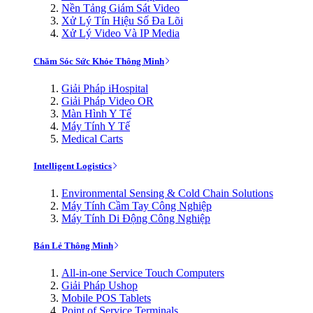
Nền Tảng Giám Sát Video
Xử Lý Tín Hiệu Số Đa Lõi
Xử Lý Video Và IP Media
Chăm Sóc Sức Khỏe Thông Minh
Giải Pháp iHospital
Giải Pháp Video OR
Màn Hình Y Tế
Máy Tính Y Tế
Medical Carts
Intelligent Logistics
Environmental Sensing & Cold Chain Solutions
Máy Tính Cầm Tay Công Nghiệp
Máy Tính Di Động Công Nghiệp
Bán Lẻ Thông Minh
All-in-one Service Touch Computers
Giải Pháp Ushop
Mobile POS Tablets
Point of Service Terminals