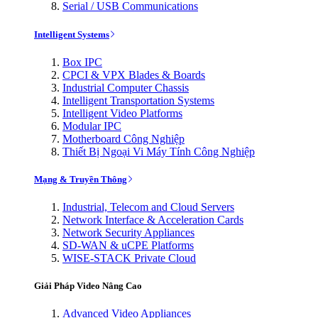
Serial / USB Communications
Intelligent Systems
Box IPC
CPCI & VPX Blades & Boards
Industrial Computer Chassis
Intelligent Transportation Systems
Intelligent Video Platforms
Modular IPC
Motherboard Công Nghiệp
Thiết Bị Ngoại Vi Máy Tính Công Nghiệp
Mạng & Truyền Thông
Industrial, Telecom and Cloud Servers
Network Interface & Acceleration Cards
Network Security Appliances
SD-WAN & uCPE Platforms
WISE-STACK Private Cloud
Giải Pháp Video Nâng Cao
Advanced Video Appliances