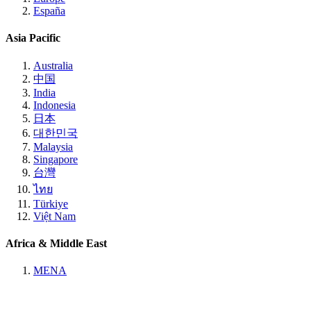
España
Asia Pacific
Australia
中国
India
Indonesia
日本
대한민국
Malaysia
Singapore
台灣
ไทย
Türkiye
Việt Nam
Africa & Middle East
MENA