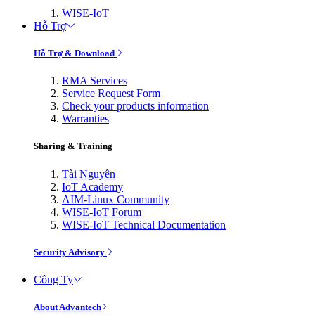
WISE-IoT
Hỗ Trợ
Hỗ Trợ & Download
RMA Services
Service Request Form
Check your products information
Warranties
Sharing & Training
Tài Nguyên
IoT Academy
AIM-Linux Community
WISE-IoT Forum
WISE-IoT Technical Documentation
Security Advisory
Công Ty
About Advantech