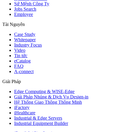
Sứ Mệnh Công Ty
Jobs Search
Employee
Tài Nguyên
Case Study
Whitepaper
Industry Focus
Video
Tin tức
eCatalog
FAQ
A-connect
Giải Pháp
Edge Computing & WISE-Edge
Giải Pháp Nhúng & Dịch Vụ Design-in
Hệ Thống Giao Thông Thông Minh
iFactory
iHealthcare
Industrial & Edge Servers
Industrial Equipment Builder