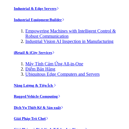
Industrial & Edge Servers
Industrial Equipment Builder
Empowering Machines with Intelligent Control &
Robust Communication
Industrial Vision AI Inspection in Manufacturing
iRetail & iCity Services
Máy Tính Cảm Ứng All-in-One
Điểm Bán Hàng
Ubiquitous Edge Computers and Servers
Năng Lượng & Tiện Ích
Rugged Vehicle Computing
Dịch Vụ Thiết Kế & Sản xuất
Giải Pháp Trò Chơi