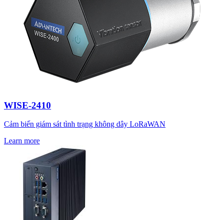
WISE-2410
Cảm biến giám sát tình trạng không dây LoRaWAN
Learn more