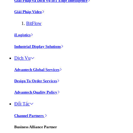
Giải Pháp và Dịch Vụ IoT Edge Intelligence
Giải Pháp Video
BitFlow
iLogistics
Industrial Display Solutions
Dịch Vụ
Advantech Global Services
Design To Order Services
Advantech Quality Policy
Đối Tác
Channel Partners
Business Alliance Partner