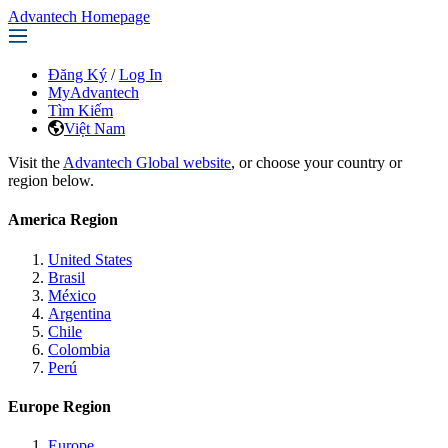
Advantech Homepage
Đăng Ký
/
Log In
MyAdvantech
Tìm Kiếm
Việt Nam
Visit the
Advantech Global website
, or choose your country or
region below.
America Region
United States
Brasil
México
Argentina
Chile
Colombia
Perú
Europe Region
Europe