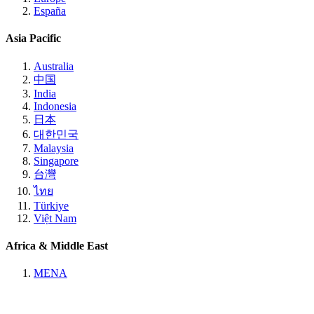
España
Asia Pacific
Australia
中国
India
Indonesia
日本
대한민국
Malaysia
Singapore
台灣
ไทย
Türkiye
Việt Nam
Africa & Middle East
MENA