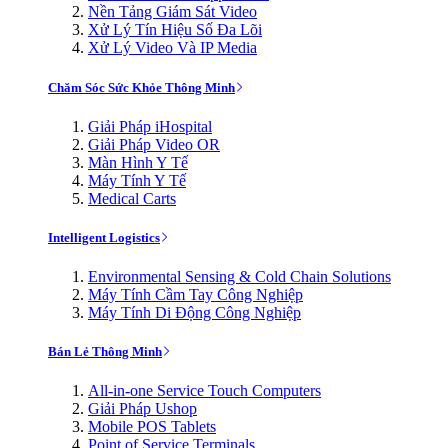
Nền Tảng Giám Sát Video
Xử Lý Tín Hiệu Số Đa Lõi
Xử Lý Video Và IP Media
Chăm Sóc Sức Khỏe Thông Minh
Giải Pháp iHospital
Giải Pháp Video OR
Màn Hình Y Tế
Máy Tính Y Tế
Medical Carts
Intelligent Logistics
Environmental Sensing & Cold Chain Solutions
Máy Tính Cầm Tay Công Nghiệp
Máy Tính Di Động Công Nghiệp
Bán Lẻ Thông Minh
All-in-one Service Touch Computers
Giải Pháp Ushop
Mobile POS Tablets
Point of Service Terminals