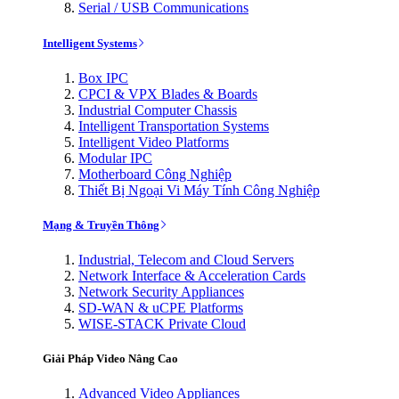
Serial / USB Communications
Intelligent Systems
Box IPC
CPCI & VPX Blades & Boards
Industrial Computer Chassis
Intelligent Transportation Systems
Intelligent Video Platforms
Modular IPC
Motherboard Công Nghiệp
Thiết Bị Ngoại Vi Máy Tính Công Nghiệp
Mạng & Truyền Thông
Industrial, Telecom and Cloud Servers
Network Interface & Acceleration Cards
Network Security Appliances
SD-WAN & uCPE Platforms
WISE-STACK Private Cloud
Giải Pháp Video Nâng Cao
Advanced Video Appliances