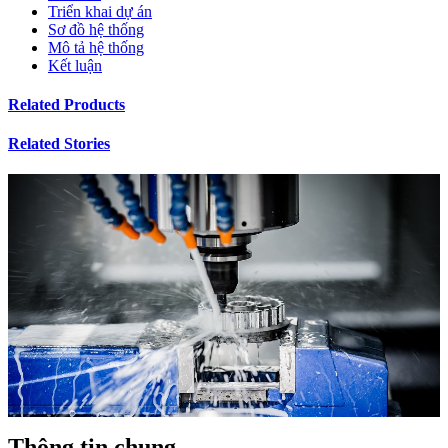
Triển khai dự án
Sơ đồ hệ thống
Mô tả hệ thống
Kết luận
Related Products
Related Stories
Thông tin chung