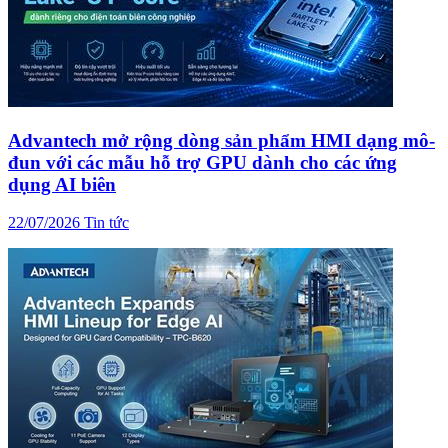
Advantech mở rộng dòng sản phẩm HMI dạng mô-
đun với các mẫu hỗ trợ GPU dành cho các ứng
dụng AI biên
22/07/2026
Tin tức