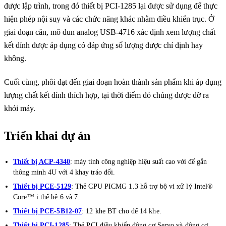
được lập trình, trong đó thiết bị PCI-1285 lại được sử dụng để thực
hiện phép nội suy và các chức năng khác nhằm điều khiển trục. Ở
giai đoạn cân, mô đun analog USB-4716 xác định xem lượng chất
kết dính được áp dụng có đáp ứng số lượng được chỉ định hay
không.
Cuối cùng, phôi đạt đến giai đoạn hoàn thành sản phẩm khi áp dụng
lượng chất kết dính thích hợp, tại thời điểm đó chúng được dỡ ra
khỏi máy.
Triển khai dự án
Thiết bị ACP-4340
: máy tính công nghiệp hiệu suất cao với đế gắn
thông minh 4U với 4 khay tráo đổi.
Thiết bị PCE-5129
: Thẻ CPU PICMG 1.3 hỗ trợ bộ vi xử lý Intel®
Core™ i thế hệ 6 và 7.
Thiết bị PCE-5B12-07
: 12 khe BT cho đế 14 khe.
Thiết bị PCI-1285
: Thẻ PCI điều khiển động cơ Servo và động cơ