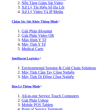
Nền Tảng Giám Sát Video
Xử Lý Tín Hiệu Số Đa Lõi
Xử Lý Video Và IP Media
Chăm Sóc Sức Khỏe Thông Minh
Giải Pháp iHospital
Giải Pháp Video OR
Màn Hình Y Tế
Máy Tính Y Tế
Medical Carts
Intelligent Logistics
Environmental Sensing & Cold Chain Solutions
Máy Tính Cầm Tay Công Nghiệp
Máy Tính Di Động Công Nghiệp
Bán Lẻ Thông Minh
All-in-one Service Touch Computers
Giải Pháp Ushop
Mobile POS Tablets
Point of Service Terminals