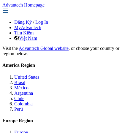
Advantech Homepage
Đăng Ký
/
Log In
MyAdvantech
Tìm Kiếm
Việt Nam
Visit the
Advantech Global website
, or choose your country or
region below.
America Region
United States
Brasil
México
Argentina
Chile
Colombia
Perú
Europe Region
Europe