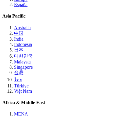
España
Asia Pacific
Australia
中国
India
Indonesia
日本
대한민국
Malaysia
Singapore
台灣
ไทย
Türkiye
Việt Nam
Africa & Middle East
MENA