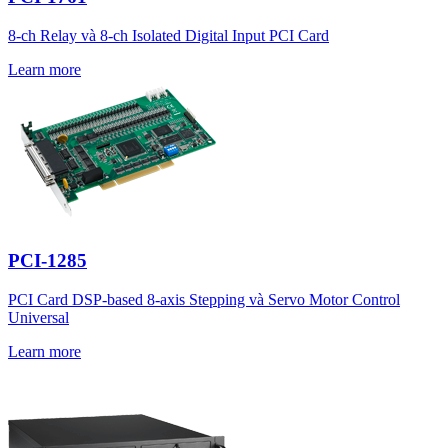
8-ch Relay và 8-ch Isolated Digital Input PCI Card
Learn more
PCI-1285
PCI Card DSP-based 8-axis Stepping và Servo Motor Control
Universal
Learn more