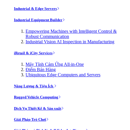
Industrial & Edge Servers
Industrial Equipment Builder
Empowering Machines with Intelligent Control &
Robust Communication
Industrial Vision AI Inspection in Manufacturing
iRetail & iCity Services
Máy Tính Cảm Ứng All-in-One
Điểm Bán Hàng
Ubiquitous Edge Computers and Servers
Năng Lượng & Tiện Ích
Rugged Vehicle Computing
Dịch Vụ Thiết Kế & Sản xuất
Giải Pháp Trò Chơi