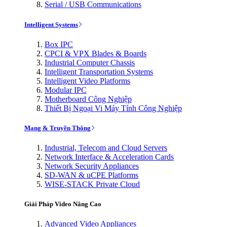
Serial / USB Communications
Intelligent Systems
Box IPC
CPCI & VPX Blades & Boards
Industrial Computer Chassis
Intelligent Transportation Systems
Intelligent Video Platforms
Modular IPC
Motherboard Công Nghiệp
Thiết Bị Ngoại Vi Máy Tính Công Nghiệp
Mạng & Truyền Thông
Industrial, Telecom and Cloud Servers
Network Interface & Acceleration Cards
Network Security Appliances
SD-WAN & uCPE Platforms
WISE-STACK Private Cloud
Giải Pháp Video Nâng Cao
Advanced Video Appliances