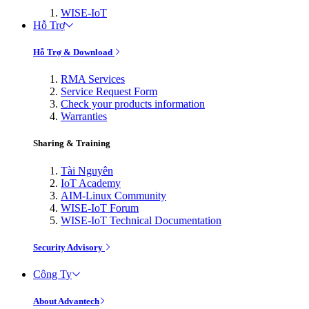
WISE-IoT
Hỗ Trợ
Hỗ Trợ & Download
RMA Services
Service Request Form
Check your products information
Warranties
Sharing & Training
Tài Nguyên
IoT Academy
AIM-Linux Community
WISE-IoT Forum
WISE-IoT Technical Documentation
Security Advisory
Công Ty
About Advantech