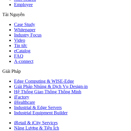
Employee
Tài Nguyên
Case Study
Whitepaper
Industry Focus
Video
Tin tức
eCatalog
FAQ
A-connect
Giải Pháp
Edge Computing & WISE-Edge
Giải Pháp Nhúng & Dịch Vụ Design-in
Hệ Thống Giao Thông Thông Minh
iFactory
iHealthcare
Industrial & Edge Servers
Industrial Equipment Builder
iRetail & iCity Services
Năng Lượng & Tiện Ích