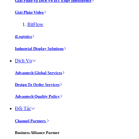
Giải Pháp và Dịch Vụ IoT Edge Intelligence
Giải Pháp Video
BitFlow
iLogistics
Industrial Display Solutions
Dịch Vụ
Advantech Global Services
Design To Order Services
Advantech Quality Policy
Đối Tác
Channel Partners
Business Alliance Partner