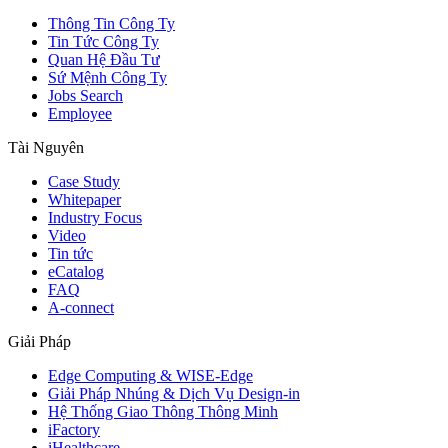
Thông Tin Công Ty
Tin Tức Công Ty
Quan Hệ Đầu Tư
Sứ Mệnh Công Ty
Jobs Search
Employee
Tài Nguyên
Case Study
Whitepaper
Industry Focus
Video
Tin tức
eCatalog
FAQ
A-connect
Giải Pháp
Edge Computing & WISE-Edge
Giải Pháp Nhúng & Dịch Vụ Design-in
Hệ Thống Giao Thông Thông Minh
iFactory
iHealthcare