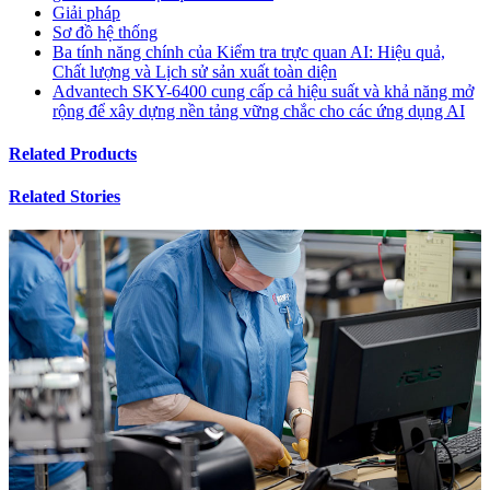
Giải pháp
Sơ đồ hệ thống
Ba tính năng chính của Kiểm tra trực quan AI: Hiệu quả,
Chất lượng và Lịch sử sản xuất toàn diện
Advantech SKY-6400 cung cấp cả hiệu suất và khả năng mở
rộng để xây dựng nền tảng vững chắc cho các ứng dụng AI
Related Products
Related Stories