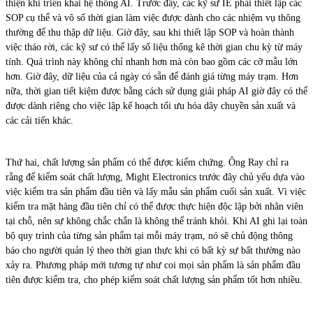
thiện khi triển khai hệ thống AI. Trước đây, các kỹ sư IE phải thiết lập các
SOP cụ thể và vô số thời gian làm việc được dành cho các nhiệm vụ thông
thường để thu thập dữ liệu. Giờ đây, sau khi thiết lập SOP và hoàn thành
việc tháo rời, các kỹ sư có thể lấy số liệu thống kê thời gian chu kỳ từ máy
tính. Quá trình này không chỉ nhanh hơn mà còn bao gồm các cỡ mẫu lớn
hơn. Giờ đây, dữ liệu của cả ngày có sẵn để đánh giá từng máy trạm. Hơn
nữa, thời gian tiết kiệm được bằng cách sử dụng giải pháp AI giờ đây có thể
được dành riêng cho việc lập kế hoạch tối ưu hóa dây chuyền sản xuất và
các cải tiến khác.
Thứ hai, chất lượng sản phẩm có thể được kiểm chứng. Ông Ray chỉ ra
rằng để kiểm soát chất lượng, Might Electronics trước đây chủ yếu dựa vào
việc kiểm tra sản phẩm đầu tiên và lấy mẫu sản phẩm cuối sản xuất. Vì việc
kiểm tra mặt hàng đầu tiên chỉ có thể được thực hiện độc lập bởi nhân viên
tại chỗ, nên sự không chắc chắn là không thể tránh khỏi. Khi AI ghi lại toàn
bộ quy trình của từng sản phẩm tại mỗi máy trạm, nó sẽ chủ động thông
báo cho người quản lý theo thời gian thực khi có bất kỳ sự bất thường nào
xảy ra. Phương pháp mới tương tự như coi mọi sản phẩm là sản phẩm đầu
tiên được kiểm tra, cho phép kiểm soát chất lượng sản phẩm tốt hơn nhiều.