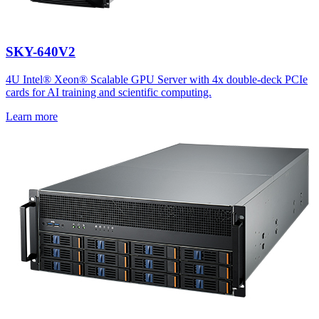
SKY-640V2
4U Intel® Xeon® Scalable GPU Server with 4x double-deck PCIe
cards for AI training and scientific computing.
Learn more