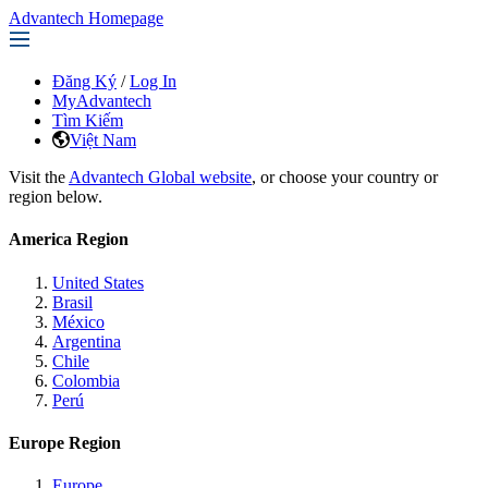
Advantech Homepage
Đăng Ký
/
Log In
MyAdvantech
Tìm Kiếm
Việt Nam
Visit the
Advantech Global website
, or choose your country or
region below.
America Region
United States
Brasil
México
Argentina
Chile
Colombia
Perú
Europe Region
Europe