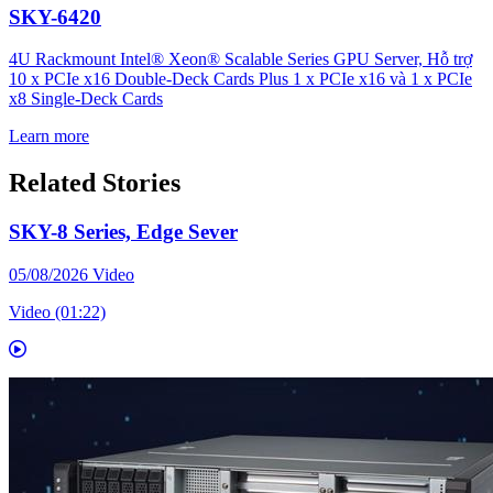
SKY-6420
4U Rackmount Intel® Xeon® Scalable Series GPU Server, Hỗ trợ
10 x PCIe x16 Double-Deck Cards Plus 1 x PCIe x16 và 1 x PCIe
x8 Single-Deck Cards
Learn more
Related Stories
SKY-8 Series, Edge Sever
05/08/2026
Video
Video (01:22)