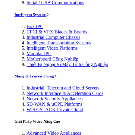
Serial / USB Communications
Intelligent Systems
Box IPC
CPCI & VPX Blades & Boards
Industrial Computer Chassis
Intelligent Transportation Systems
Intelligent Video Platforms
Modular IPC
Motherboard Công Nghiệp
Thiết Bị Ngoại Vi Máy Tính Công Nghiệp
Mạng & Truyền Thông
Industrial, Telecom and Cloud Servers
Network Interface & Acceleration Cards
Network Security Appliances
SD-WAN & uCPE Platforms
WISE-STACK Private Cloud
Giải Pháp Video Nâng Cao
Advanced Video Appliances