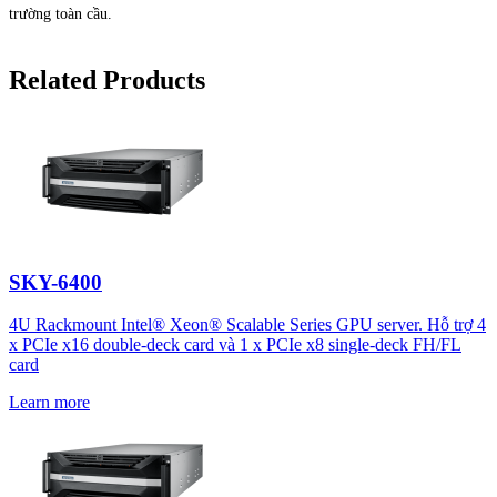
trường toàn cầu.
Related Products
SKY-6400
4U Rackmount Intel® Xeon® Scalable Series GPU server. Hỗ trợ 4
x PCIe x16 double-deck card và 1 x PCIe x8 single-deck FH/FL
card
Learn more