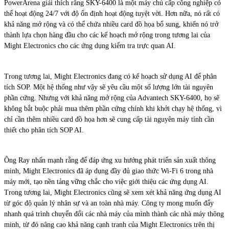
PowerArena giải thích rằng SKY-6400 là một máy chủ cấp công nghiệp có
thể hoạt động 24/7 với độ ổn định hoạt động tuyệt vời. Hơn nữa, nó rất có
khả năng mở rộng và có thể chứa nhiều card đồ họa bổ sung, khiến nó trở
thành lựa chọn hàng đầu cho các kế hoạch mở rộng trong tương lai của
Might Electronics cho các ứng dụng kiểm tra trực quan AI.
Trong tương lai, Might Electronics đang có kế hoạch sử dụng AI để phân
tích SOP. Một hệ thống như vậy sẽ yêu cầu một số lượng lớn tài nguyên
phần cứng. Nhưng với khả năng mở rộng của Advantech SKY-6400, họ sẽ
không bắt buộc phải mua thêm phần cứng chính khi khởi chạy hệ thống, vì
chỉ cần thêm nhiều card đồ họa hơn sẽ cung cấp tài nguyên máy tính cần
thiết cho phân tích SOP AI.
Ông Ray nhấn mạnh rằng để đáp ứng xu hướng phát triển sản xuất thông
minh, Might Electronics đã áp dụng đầy đủ giao thức Wi-Fi 6 trong nhà
máy mới, tạo nền tảng vững chắc cho việc giới thiệu các ứng dụng AI.
Trong tương lai, Might Electronics cũng sẽ xem xét khả năng ứng dụng AI
từ góc độ quản lý nhân sự và an toàn nhà máy. Công ty mong muốn đẩy
nhanh quá trình chuyển đổi các nhà máy của mình thành các nhà máy thông
minh, từ đó nâng cao khả năng cạnh tranh của Might Electronics trên thị