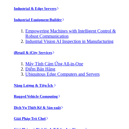
Industrial & Edge Servers
Industrial Equipment Builder
Empowering Machines with Intelligent Control &
Robust Communication
Industrial Vision AI Inspection in Manufacturing
iRetail & iCity Services
Máy Tính Cảm Ứng All-in-One
Điểm Bán Hàng
Ubiquitous Edge Computers and Servers
Năng Lượng & Tiện Ích
Rugged Vehicle Computing
Dịch Vụ Thiết Kế & Sản xuất
Giải Pháp Trò Chơi