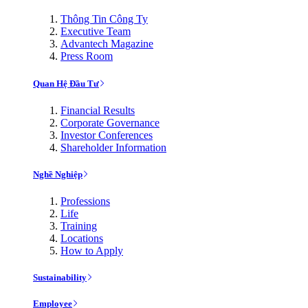
Thông Tin Công Ty
Executive Team
Advantech Magazine
Press Room
Quan Hệ Đầu Tư
Financial Results
Corporate Governance
Investor Conferences
Shareholder Information
Nghề Nghiệp
Professions
Life
Training
Locations
How to Apply
Sustainability
Employee