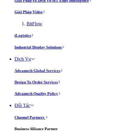
Giải Pháp và Dịch Vụ IoT Edge Intelligence
Giải Pháp Video
BitFlow
iLogistics
Industrial Display Solutions
Dịch Vụ
Advantech Global Services
Design To Order Services
Advantech Quality Policy
Đối Tác
Channel Partners
Business Alliance Partner