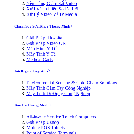
Nền Tảng Giám Sát Video
Xử Lý Tín Hiệu Số Đa Lõi
Xử Lý Video Và IP Media
Chăm Sóc Sức Khỏe Thông Minh
Giải Pháp iHospital
Giải Pháp Video OR
Màn Hình Y Tế
Máy Tính Y Tế
Medical Carts
Intelligent Logistics
Environmental Sensing & Cold Chain Solutions
Máy Tính Cầm Tay Công Nghiệp
Máy Tính Di Động Công Nghiệp
Bán Lẻ Thông Minh
All-in-one Service Touch Computers
Giải Pháp Ushop
Mobile POS Tablets
Point of Service Terminals