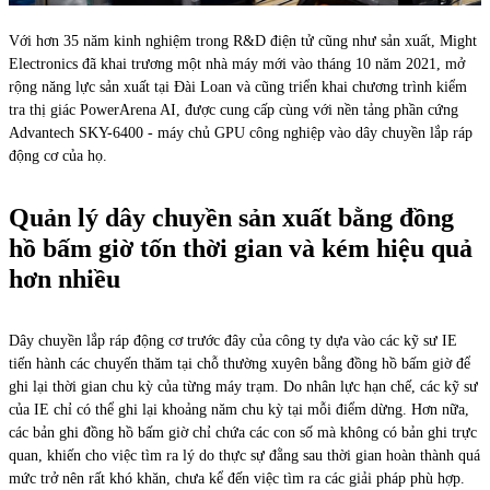
Với hơn 35 năm kinh nghiệm trong R&D điện tử cũng như sản xuất, Might
Electronics đã khai trương một nhà máy mới vào tháng 10 năm 2021, mở
rộng năng lực sản xuất tại Đài Loan và cũng triển khai chương trình kiểm
tra thị giác PowerArena AI, được cung cấp cùng với nền tảng phần cứng
Advantech SKY-6400 - máy chủ GPU công nghiệp vào dây chuyền lắp ráp
động cơ của họ.
Quản lý dây chuyền sản xuất bằng đồng
hồ bấm giờ tốn thời gian và kém hiệu quả
hơn nhiều
Dây chuyền lắp ráp động cơ trước đây của công ty dựa vào các kỹ sư IE
tiến hành các chuyến thăm tại chỗ thường xuyên bằng đồng hồ bấm giờ để
ghi lại thời gian chu kỳ của từng máy trạm. Do nhân lực hạn chế, các kỹ sư
của IE chỉ có thể ghi lại khoảng năm chu kỳ tại mỗi điểm dừng. Hơn nữa,
các bản ghi đồng hồ bấm giờ chỉ chứa các con số mà không có bản ghi trực
quan, khiến cho việc tìm ra lý do thực sự đằng sau thời gian hoàn thành quá
mức trở nên rất khó khăn, chưa kể đến việc tìm ra các giải pháp phù hợp.