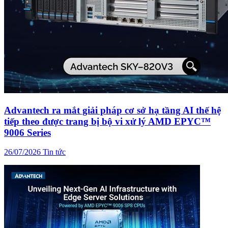
Advantech ra mắt giải pháp cơ sở hạ tầng AI thế hệ
tiếp theo được trang bị bộ vi xử lý AMD EPYC™
9006 Series
26/07/2026
Tin tức