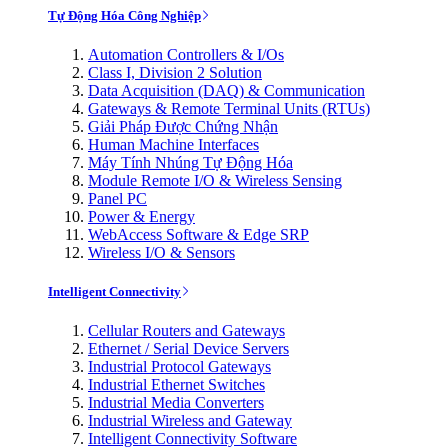
Tự Động Hóa Công Nghiệp
Automation Controllers & I/Os
Class I, Division 2 Solution
Data Acquisition (DAQ) & Communication
Gateways & Remote Terminal Units (RTUs)
Giải Pháp Được Chứng Nhận
Human Machine Interfaces
Máy Tính Nhúng Tự Động Hóa
Module Remote I/O & Wireless Sensing
Panel PC
Power & Energy
WebAccess Software & Edge SRP
Wireless I/O & Sensors
Intelligent Connectivity
Cellular Routers and Gateways
Ethernet / Serial Device Servers
Industrial Protocol Gateways
Industrial Ethernet Switches
Industrial Media Converters
Industrial Wireless and Gateway
Intelligent Connectivity Software