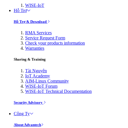
WISE-IoT
Hỗ Trợ
Hỗ Trợ & Download
RMA Services
Service Request Form
Check your products information
Warranties
Sharing & Training
Tài Nguyên
IoT Academy
AIM-Linux Community
WISE-IoT Forum
WISE-IoT Technical Documentation
Security Advisory
Công Ty
About Advantech