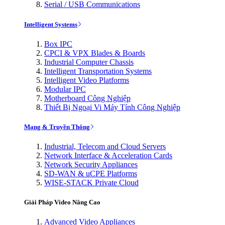
Serial / USB Communications
Intelligent Systems
Box IPC
CPCI & VPX Blades & Boards
Industrial Computer Chassis
Intelligent Transportation Systems
Intelligent Video Platforms
Modular IPC
Motherboard Công Nghiệp
Thiết Bị Ngoại Vi Máy Tính Công Nghiệp
Mạng & Truyền Thông
Industrial, Telecom and Cloud Servers
Network Interface & Acceleration Cards
Network Security Appliances
SD-WAN & uCPE Platforms
WISE-STACK Private Cloud
Giải Pháp Video Nâng Cao
Advanced Video Appliances