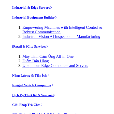
Industrial & Edge Servers
Industrial Equipment Builder
Empowering Machines with Intelligent Control &
Robust Communication
Industrial Vision AI Inspection in Manufacturing
iRetail & iCity Services
Máy Tính Cảm Ứng All-in-One
Điểm Bán Hàng
Ubiquitous Edge Computers and Servers
Năng Lượng & Tiện Ích
Rugged Vehicle Computing
Dịch Vụ Thiết Kế & Sản xuất
Giải Pháp Trò Chơi