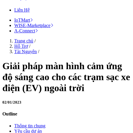
Liên Hệ
IoTMart
WISE-Marketplace
A-Connect
Trang chủ
/
Hỗ Trợ
/
Tài Nguyên
/
Giải pháp màn hình cảm ứng
độ sáng cao cho các trạm sạc xe
điện (EV) ngoài trời
02/01/2023
Outline
Thông tin chung
Yêu cầu dự án