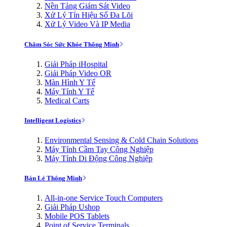
Nền Tảng Giám Sát Video
Xử Lý Tín Hiệu Số Đa Lõi
Xử Lý Video Và IP Media
Chăm Sóc Sức Khỏe Thông Minh
Giải Pháp iHospital
Giải Pháp Video OR
Màn Hình Y Tế
Máy Tính Y Tế
Medical Carts
Intelligent Logistics
Environmental Sensing & Cold Chain Solutions
Máy Tính Cầm Tay Công Nghiệp
Máy Tính Di Động Công Nghiệp
Bán Lẻ Thông Minh
All-in-one Service Touch Computers
Giải Pháp Ushop
Mobile POS Tablets
Point of Service Terminals