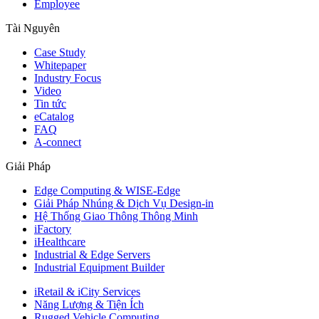
Employee
Tài Nguyên
Case Study
Whitepaper
Industry Focus
Video
Tin tức
eCatalog
FAQ
A-connect
Giải Pháp
Edge Computing & WISE-Edge
Giải Pháp Nhúng & Dịch Vụ Design-in
Hệ Thống Giao Thông Thông Minh
iFactory
iHealthcare
Industrial & Edge Servers
Industrial Equipment Builder
iRetail & iCity Services
Năng Lượng & Tiện Ích
Rugged Vehicle Computing