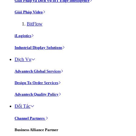
Giải Pháp và Dịch Vụ IoT Edge Intelligence
Giải Pháp Video
BitFlow
iLogistics
Industrial Display Solutions
Dịch Vụ
Advantech Global Services
Design To Order Services
Advantech Quality Policy
Đối Tác
Channel Partners
Business Alliance Partner