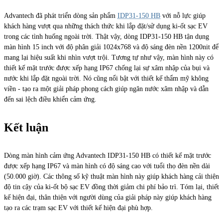
Advantech đã phát triển dòng sản phẩm
IDP31-150 HB
với nỗ lực giúp
khách hàng vượt qua những thách thức khi lắp đặt/sử dụng ki-ốt sạc EV
trong các tình huống ngoài trời. Thật vậy, dòng IDP31-150 HB tận dụng
màn hình 15 inch với độ phân giải 1024x768 và độ sáng đèn nền 1200nit để
mang lại hiệu suất khi nhìn vượt trội. Tương tự như vậy, màn hình này có
thiết kế mặt trước được xếp hạng IP67 chống lại sự xâm nhập của bụi và
nước khi lắp đặt ngoài trời. Nó cũng nổi bật với thiết kế thẩm mỹ không
viền - tạo ra một giải pháp phong cách giúp ngăn nước xâm nhập và dẫn
đến sai lệch điều khiển cảm ứng.
Kết luận
Dòng màn hình cảm ứng Advantech IDP31-150 HB có thiết kế mặt trước
được xếp hạng IP67 và màn hình có độ sáng cao với tuổi thọ đèn nền dài
(50.000 giờ). Các thông số kỹ thuật màn hình này giúp khách hàng cải thiện
độ tin cậy của ki-ốt bộ sạc EV đồng thời giảm chi phí bảo trì. Tóm lại, thiết
kế hiện đại, thân thiện với người dùng của giải pháp này giúp khách hàng
tạo ra các trạm sạc EV với thiết kế hiện đại phù hợp.