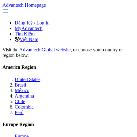
Advantech Homepage
Đăng Ký
/
Log In
MyAdvantech
Tìm Kiếm
Việt Nam
Visit the
Advantech Global website
, or choose your country or
region below.
America Region
United States
Brasil
México
Argentina
Chile
Colombia
Perú
Europe Region
Europe