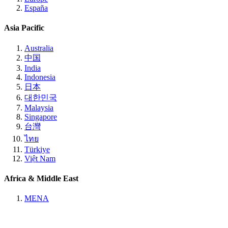
España
Asia Pacific
Australia
中国
India
Indonesia
日本
대한민국
Malaysia
Singapore
台灣
ไทย
Türkiye
Việt Nam
Africa & Middle East
MENA