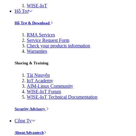
WISE-IoT
Hỗ Trợ
Hỗ Trợ & Download
RMA Services
Service Request Form
Check your products information
Warranties
Sharing & Training
Tài Nguyên
IoT Academy
AIM-Linux Community
WISE-IoT Forum
WISE-IoT Technical Documentation
Security Advisory
Công Ty
About Advantech