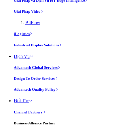
Giải Pháp và Dịch Vụ IoT Edge Intelligence
Giải Pháp Video
BitFlow
iLogistics
Industrial Display Solutions
Dịch Vụ
Advantech Global Services
Design To Order Services
Advantech Quality Policy
Đối Tác
Channel Partners
Business Alliance Partner