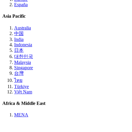
España
Asia Pacific
Australia
中国
India
Indonesia
日本
대한민국
Malaysia
Singapore
台灣
ไทย
Türkiye
Việt Nam
Africa & Middle East
MENA