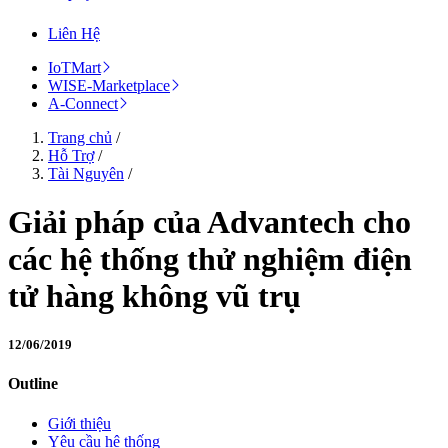
Liên Hệ
IoTMart
WISE-Marketplace
A-Connect
Trang chủ
/
Hỗ Trợ
/
Tài Nguyên
/
Giải pháp của Advantech cho
các hệ thống thử nghiệm điện
tử hàng không vũ trụ
12/06/2019
Outline
Giới thiệu
Yêu cầu hệ thống