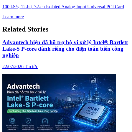
100 kS/s, 12-bit, 32-ch Isolated Analog Input Universal PCI Card
Learn more
Related Stories
Advantech hiện đã hỗ trợ bộ vi xử lý Intel® Bartlett
Lake-S P-core dành riêng cho điện toán biên công
nghiệp
22/07/2026
Tin tức