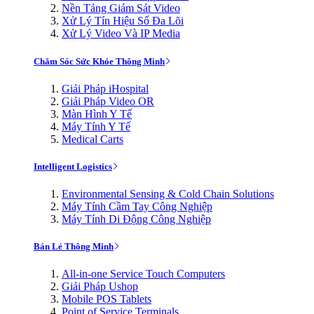
Nền Tảng Giám Sát Video
Xử Lý Tín Hiệu Số Đa Lõi
Xử Lý Video Và IP Media
Chăm Sóc Sức Khỏe Thông Minh
Giải Pháp iHospital
Giải Pháp Video OR
Màn Hình Y Tế
Máy Tính Y Tế
Medical Carts
Intelligent Logistics
Environmental Sensing & Cold Chain Solutions
Máy Tính Cầm Tay Công Nghiệp
Máy Tính Di Động Công Nghiệp
Bán Lẻ Thông Minh
All-in-one Service Touch Computers
Giải Pháp Ushop
Mobile POS Tablets
Point of Service Terminals