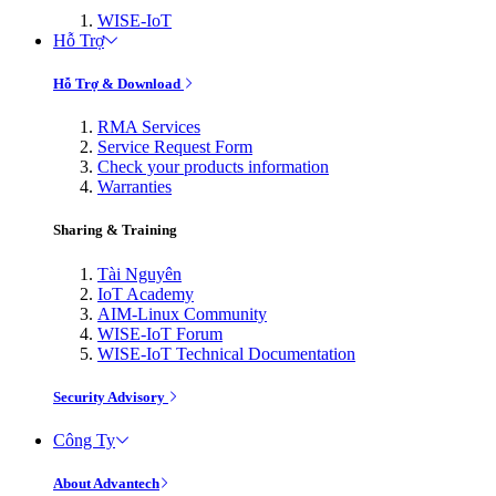
WISE-IoT
Hỗ Trợ
Hỗ Trợ & Download
RMA Services
Service Request Form
Check your products information
Warranties
Sharing & Training
Tài Nguyên
IoT Academy
AIM-Linux Community
WISE-IoT Forum
WISE-IoT Technical Documentation
Security Advisory
Công Ty
About Advantech