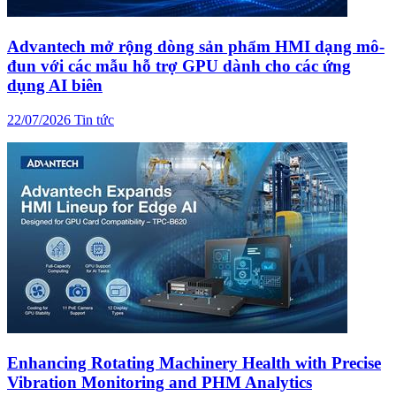
Advantech mở rộng dòng sản phẩm HMI dạng mô-
đun với các mẫu hỗ trợ GPU dành cho các ứng
dụng AI biên
22/07/2026
Tin tức
Enhancing Rotating Machinery Health with Precise
Vibration Monitoring and PHM Analytics