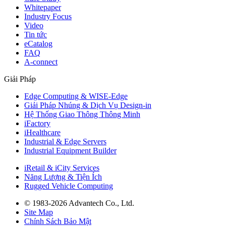
Whitepaper
Industry Focus
Video
Tin tức
eCatalog
FAQ
A-connect
Giải Pháp
Edge Computing & WISE-Edge
Giải Pháp Nhúng & Dịch Vụ Design-in
Hệ Thống Giao Thông Thông Minh
iFactory
iHealthcare
Industrial & Edge Servers
Industrial Equipment Builder
iRetail & iCity Services
Năng Lượng & Tiện Ích
Rugged Vehicle Computing
© 1983-2026 Advantech Co., Ltd.
Site Map
Chính Sách Bảo Mật