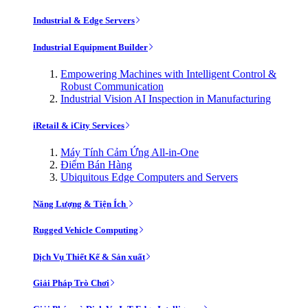
Industrial & Edge Servers
Industrial Equipment Builder
Empowering Machines with Intelligent Control &
Robust Communication
Industrial Vision AI Inspection in Manufacturing
iRetail & iCity Services
Máy Tính Cảm Ứng All-in-One
Điểm Bán Hàng
Ubiquitous Edge Computers and Servers
Năng Lượng & Tiện Ích
Rugged Vehicle Computing
Dịch Vụ Thiết Kế & Sản xuất
Giải Pháp Trò Chơi