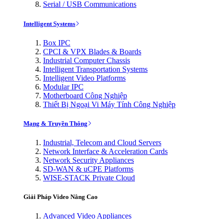
Serial / USB Communications
Intelligent Systems
Box IPC
CPCI & VPX Blades & Boards
Industrial Computer Chassis
Intelligent Transportation Systems
Intelligent Video Platforms
Modular IPC
Motherboard Công Nghiệp
Thiết Bị Ngoại Vi Máy Tính Công Nghiệp
Mạng & Truyền Thông
Industrial, Telecom and Cloud Servers
Network Interface & Acceleration Cards
Network Security Appliances
SD-WAN & uCPE Platforms
WISE-STACK Private Cloud
Giải Pháp Video Nâng Cao
Advanced Video Appliances