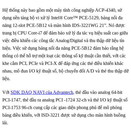
Hệ thống này bao gồm một máy tính công nghiệp ACP-4340, sử
dụng nền tảng bộ vi xử lý Intel® Core™ PCE-5129, bảng nối đa
năng 12-slot PCE-5B12 và màn hình IDS-3221WG 21”. Nó được
trang bị CPU Core-i7 để đảm bảo xử lý đa tác vụ hiệu suất cao giữa
việc điều khiển các công tắc Analog/Digital và thu thập dữ liệu tín
hiệu. Việc sử dụng bảng nối đa năng PCE-5B12 đảm bảo rằng hệ
thống có thể hỗ trợ một loạt các thông số kỹ thuật cần thiết, với các
khe cắm PCI, PCIe và PCI-X để đáp ứng các thẻ điều khiển khác
nhau, mô đun I/O kỹ thuật số, bộ chuyển đổi A/D và thẻ thu thập dữ
liệu.
Với
SDK DAQ NAVI của Advantech
, thẻ đầu vào analog 64-bit
PCI-1747, thẻ đầu ra analog PCI -1724 32-ch và thẻ I/O kỹ thuật số
PCI-1753 96-ch cung cấp các giao diện phong phú để mô phỏng
bảng điều khiển, với ISD-3221 được sử dụng cho màn hình buồng
lái.