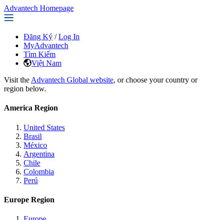
Advantech Homepage
Đăng Ký
/
Log In
MyAdvantech
Tìm Kiếm
Việt Nam
Visit the
Advantech Global website
, or choose your country or
region below.
America Region
United States
Brasil
México
Argentina
Chile
Colombia
Perú
Europe Region
Europe