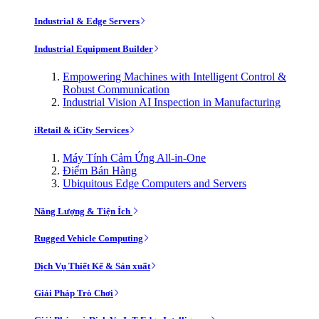
Industrial & Edge Servers
Industrial Equipment Builder
Empowering Machines with Intelligent Control &
Robust Communication
Industrial Vision AI Inspection in Manufacturing
iRetail & iCity Services
Máy Tính Cảm Ứng All-in-One
Điểm Bán Hàng
Ubiquitous Edge Computers and Servers
Năng Lượng & Tiện Ích
Rugged Vehicle Computing
Dịch Vụ Thiết Kế & Sản xuất
Giải Pháp Trò Chơi