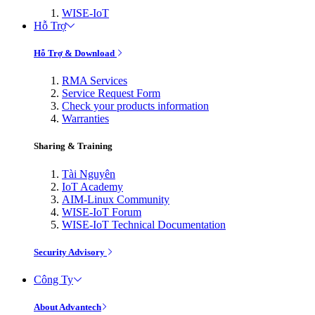
WISE-IoT
Hỗ Trợ
Hỗ Trợ & Download
RMA Services
Service Request Form
Check your products information
Warranties
Sharing & Training
Tài Nguyên
IoT Academy
AIM-Linux Community
WISE-IoT Forum
WISE-IoT Technical Documentation
Security Advisory
Công Ty
About Advantech