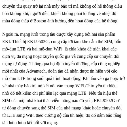
chuyến tàu quay trở lại nhà máy bảo trì mà không có hệ thống điều
hòa không khí, người điều khiển không phải lo lắng về nhiệt độ
mùa đông thấp ở Boston ảnh hưởng đến hoạt động của hệ thống.
Ngoài ra, mạng lưới trong tàu được xây dựng bởi hai sản phẩm
EKI. Thiết bị EKI-9502G, cung cấp tới tám khe cắm thẻ SIM, bốn
mô-đun LTE và hai mô-đun WiFi, là chìa khóa để triển khai các
dịch vụ đa mạng hoặc xuyên quốc gia và cung cấp sự chuyển đổi
mạng tự động. Thông qua bộ định tuyến di động cấp công nghiệp
mới nhất của Advantech, đoàn tàu đã nhận được tín hiệu với các
mô-đun LTE trong suốt quá trình hoạt động. Khi tàu vào ga hoặc trở
về nhà máy bảo trì, nó kết nối vào mạng WiFi để truyền tín hiệu,
nhờ đó tiết kiệm chi phí liên lạc qua mạng LTE. Nếu tín hiệu thẻ
SIM của một nhà khai thác viễn thông nào đó yếu, EKI-9502G sẽ
tự động chuyển sang thẻ SIM của nhà mạng khác hoặc chuyển đổi
từ LTE sang WiFi theo cường độ của tín hiệu, do đó đảm bảo rằng
tàu luôn luôn kết nối với mạng.