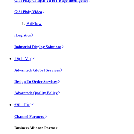
Giải Pháp và Dịch Vụ IoT Edge Intelligence
Giải Pháp Video
BitFlow
iLogistics
Industrial Display Solutions
Dịch Vụ
Advantech Global Services
Design To Order Services
Advantech Quality Policy
Đối Tác
Channel Partners
Business Alliance Partner