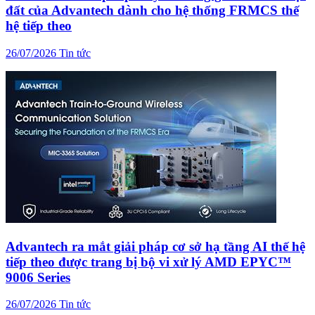
đất của Advantech dành cho hệ thống FRMCS thế
hệ tiếp theo
26/07/2026
Tin tức
Advantech ra mắt giải pháp cơ sở hạ tầng AI thế hệ
tiếp theo được trang bị bộ vi xử lý AMD EPYC™
9006 Series
26/07/2026
Tin tức