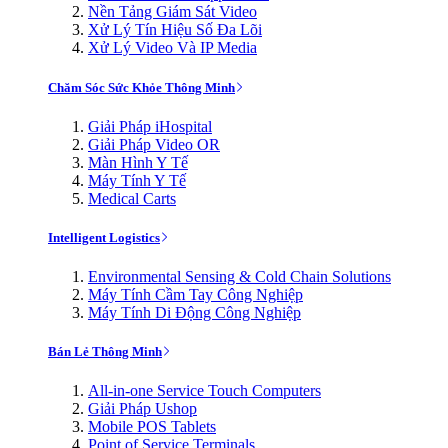
Nền Tảng Giám Sát Video
Xử Lý Tín Hiệu Số Đa Lõi
Xử Lý Video Và IP Media
Chăm Sóc Sức Khỏe Thông Minh
Giải Pháp iHospital
Giải Pháp Video OR
Màn Hình Y Tế
Máy Tính Y Tế
Medical Carts
Intelligent Logistics
Environmental Sensing & Cold Chain Solutions
Máy Tính Cầm Tay Công Nghiệp
Máy Tính Di Động Công Nghiệp
Bán Lẻ Thông Minh
All-in-one Service Touch Computers
Giải Pháp Ushop
Mobile POS Tablets
Point of Service Terminals