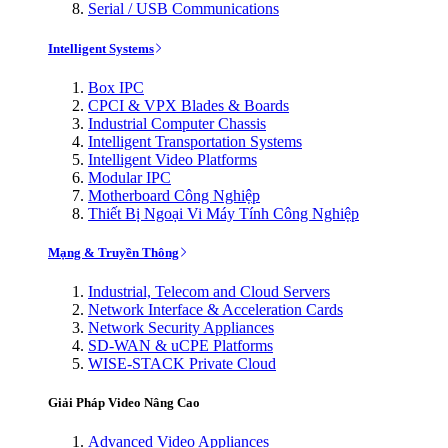
Serial / USB Communications
Intelligent Systems
Box IPC
CPCI & VPX Blades & Boards
Industrial Computer Chassis
Intelligent Transportation Systems
Intelligent Video Platforms
Modular IPC
Motherboard Công Nghiệp
Thiết Bị Ngoại Vi Máy Tính Công Nghiệp
Mạng & Truyền Thông
Industrial, Telecom and Cloud Servers
Network Interface & Acceleration Cards
Network Security Appliances
SD-WAN & uCPE Platforms
WISE-STACK Private Cloud
Giải Pháp Video Nâng Cao
Advanced Video Appliances