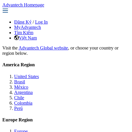
Advantech Homepage
Đăng Ký
/
Log In
MyAdvantech
Tìm Kiếm
Việt Nam
Visit the
Advantech Global website
, or choose your country or
region below.
America Region
United States
Brasil
México
Argentina
Chile
Colombia
Perú
Europe Region
Europe