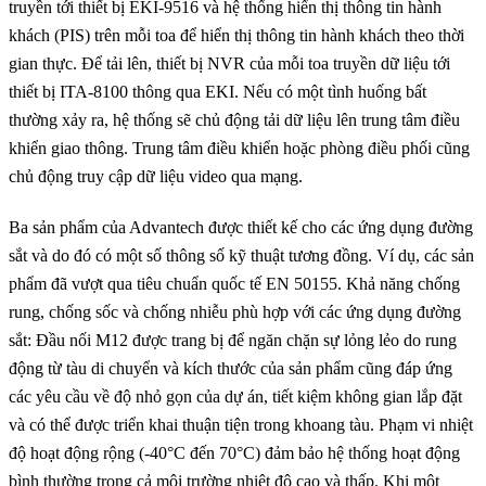
truyền tới thiết bị EKI-9516 và hệ thống hiển thị thông tin hành
khách (PIS) trên mỗi toa để hiển thị thông tin hành khách theo thời
gian thực. Để tải lên, thiết bị NVR của mỗi toa truyền dữ liệu tới
thiết bị ITA-8100 thông qua EKI. Nếu có một tình huống bất
thường xảy ra, hệ thống sẽ chủ động tải dữ liệu lên trung tâm điều
khiển giao thông. Trung tâm điều khiển hoặc phòng điều phối cũng
chủ động truy cập dữ liệu video qua mạng.
Ba sản phẩm của Advantech được thiết kế cho các ứng dụng đường
sắt và do đó có một số thông số kỹ thuật tương đồng. Ví dụ, các sản
phẩm đã vượt qua tiêu chuẩn quốc tế EN 50155. Khả năng chống
rung, chống sốc và chống nhiễu phù hợp với các ứng dụng đường
sắt: Đầu nối M12 được trang bị để ngăn chặn sự lỏng lẻo do rung
động từ tàu di chuyển và kích thước của sản phẩm cũng đáp ứng
các yêu cầu về độ nhỏ gọn của dự án, tiết kiệm không gian lắp đặt
và có thể được triển khai thuận tiện trong khoang tàu. Phạm vi nhiệt
độ hoạt động rộng (-40°C đến 70°C) đảm bảo hệ thống hoạt động
bình thường trong cả môi trường nhiệt độ cao và thấp. Khi một