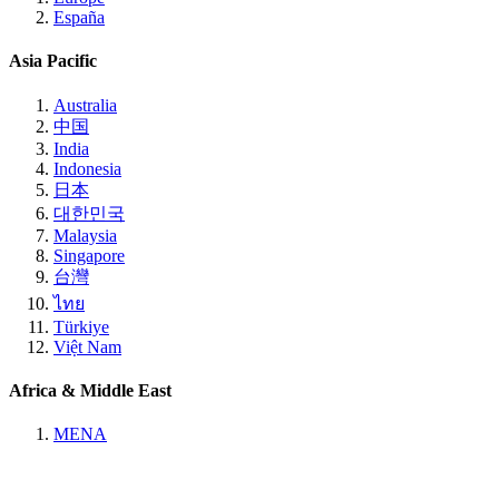
España
Asia Pacific
Australia
中国
India
Indonesia
日本
대한민국
Malaysia
Singapore
台灣
ไทย
Türkiye
Việt Nam
Africa & Middle East
MENA