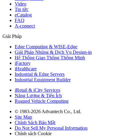
Video
Tin tức
eCatalog
FAQ
A-connect
Giải Pháp
Edge Computing & WISE-Edge
Giải Pháp Nhúng & Dịch Vụ Design-in
Hệ Thống Giao Thông Thông Minh
iFactory
iHealthcare
Industrial & Edge Servers
Industrial Equipment Builder
iRetail & iCity Services
Năng Lượng & Tiện Ích
Rugged Vehicle Computing
© 1983-2026 Advantech Co., Ltd.
Site Map
Chính Sách Bảo Mật
Do Not Sell My Personal Information
Chính sách Cookie