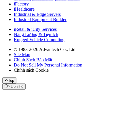
iFactory
iHealthcare
Industrial & Edge Servers
Industrial Equipment Builder
iRetail & iCity Services
Năng Lượng & Tiện Ích
Rugged Vehicle Computing
© 1983-2026 Advantech Co., Ltd.
Site Map
Chính Sách Bảo Mật
Do Not Sell My Personal Information
Chính sách Cookie
Top
Liên Hệ