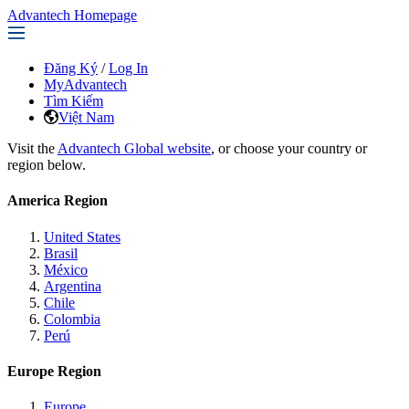
Advantech Homepage
Đăng Ký
/
Log In
MyAdvantech
Tìm Kiếm
Việt Nam
Visit the
Advantech Global website
, or choose your country or
region below.
America Region
United States
Brasil
México
Argentina
Chile
Colombia
Perú
Europe Region
Europe