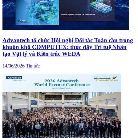
Advantech tổ chức Hội nghị Đối tác Toàn cầu trong
khuôn khổ COMPUTEX: thúc đẩy Trí tuệ Nhân
tạo Vật lý và Kiến trúc WEDA
14/06/2026
Tin tức