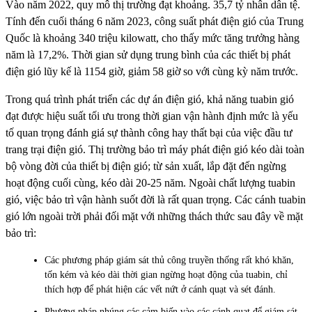
Vào năm 2022, quy mô thị trường đạt khoảng. 35,7 tỷ nhân dân tệ.
Tính đến cuối tháng 6 năm 2023, công suất phát điện gió của Trung
Quốc là khoảng 340 triệu kilowatt, cho thấy mức tăng trưởng hàng
năm là 17,2%. Thời gian sử dụng trung bình của các thiết bị phát
điện gió lũy kế là 1154 giờ, giảm 58 giờ so với cùng kỳ năm trước.
Trong quá trình phát triển các dự án điện gió, khả năng tuabin gió
đạt được hiệu suất tối ưu trong thời gian vận hành định mức là yếu
tố quan trọng đánh giá sự thành công hay thất bại của việc đầu tư
trang trại điện gió. Thị trường bảo trì máy phát điện gió kéo dài toàn
bộ vòng đời của thiết bị điện gió; từ sản xuất, lắp đặt đến ngừng
hoạt động cuối cùng, kéo dài 20-25 năm. Ngoài chất lượng tuabin
gió, việc bảo trì vận hành suốt đời là rất quan trọng. Các cánh tuabin
gió lớn ngoài trời phải đối mặt với những thách thức sau đây về mặt
bảo trì:
Các phương pháp giám sát thủ công truyền thống rất khó khăn,
tốn kém và kéo dài thời gian ngừng hoạt động của tuabin, chỉ
thích hợp để phát hiện các vết nứt ở cánh quạt và sét đánh.
Phương pháp nhúng các cảm biến vào các cánh quạt để giám sát,