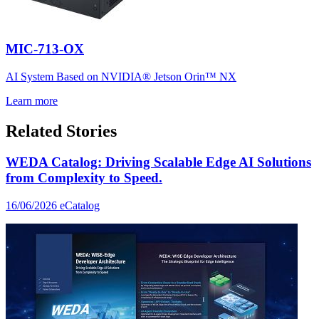
MIC-713-OX
AI System Based on NVIDIA® Jetson Orin™ NX
Learn more
Related Stories
WEDA Catalog: Driving Scalable Edge AI Solutions
from Complexity to Speed.
16/06/2026
eCatalog