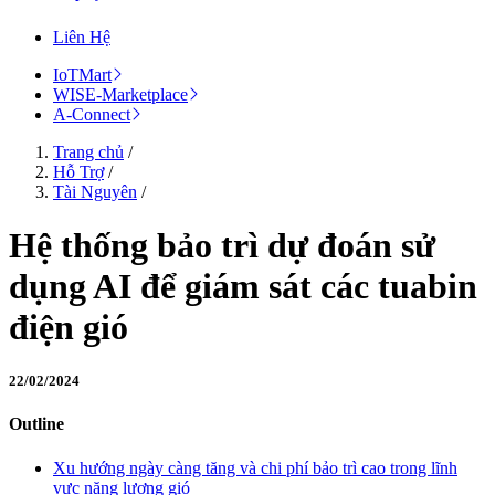
Liên Hệ
IoTMart
WISE-Marketplace
A-Connect
Trang chủ
/
Hỗ Trợ
/
Tài Nguyên
/
Hệ thống bảo trì dự đoán sử
dụng AI để giám sát các tuabin
điện gió
22/02/2024
Outline
Xu hướng ngày càng tăng và chi phí bảo trì cao trong lĩnh
vực năng lượng gió