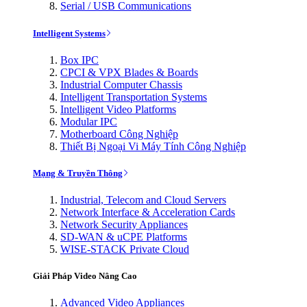
Serial / USB Communications
Intelligent Systems
Box IPC
CPCI & VPX Blades & Boards
Industrial Computer Chassis
Intelligent Transportation Systems
Intelligent Video Platforms
Modular IPC
Motherboard Công Nghiệp
Thiết Bị Ngoại Vi Máy Tính Công Nghiệp
Mạng & Truyền Thông
Industrial, Telecom and Cloud Servers
Network Interface & Acceleration Cards
Network Security Appliances
SD-WAN & uCPE Platforms
WISE-STACK Private Cloud
Giải Pháp Video Nâng Cao
Advanced Video Appliances