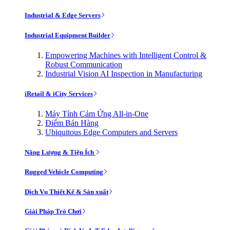
Industrial & Edge Servers
Industrial Equipment Builder
Empowering Machines with Intelligent Control &
Robust Communication
Industrial Vision AI Inspection in Manufacturing
iRetail & iCity Services
Máy Tính Cảm Ứng All-in-One
Điểm Bán Hàng
Ubiquitous Edge Computers and Servers
Năng Lượng & Tiện Ích
Rugged Vehicle Computing
Dịch Vụ Thiết Kế & Sản xuất
Giải Pháp Trò Chơi