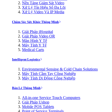
Nền Tảng Giám Sát Video
Xử Lý Tín Hiệu Số Đa Lõi
Xử Lý Video Và IP Media
Chăm Sóc Sức Khỏe Thông Minh
Giải Pháp iHospital
Giải Pháp Video OR
Màn Hình Y Tế
Máy Tính Y Tế
Medical Carts
Intelligent Logistics
Environmental Sensing & Cold Chain Solutions
Máy Tính Cầm Tay Công Nghiệp
Máy Tính Di Động Công Nghiệp
Bán Lẻ Thông Minh
All-in-one Service Touch Computers
Giải Pháp Ushop
Mobile POS Tablets
Point of Service Terminals