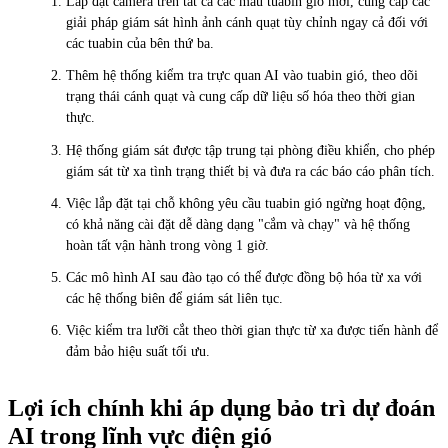
Lắp đặt camera trên tất cả các mẫu tuabin gió mới, cung cấp các
giải pháp giám sát hình ảnh cánh quạt tùy chỉnh ngay cả đối với
các tuabin của bên thứ ba.
Thêm hệ thống kiểm tra trực quan AI vào tuabin gió, theo dõi
trạng thái cánh quạt và cung cấp dữ liệu số hóa theo thời gian
thực.
Hệ thống giám sát được tập trung tại phòng điều khiển, cho phép
giám sát từ xa tình trạng thiết bị và đưa ra các báo cáo phân tích.
Việc lắp đặt tại chỗ không yêu cầu tuabin gió ngừng hoạt động,
có khả năng cài đặt dễ dàng dạng "cắm và chạy" và hệ thống
hoàn tất vận hành trong vòng 1 giờ.
Các mô hình AI sau đào tạo có thể được đồng bộ hóa từ xa với
các hệ thống biên để giám sát liên tục.
Việc kiểm tra lưỡi cắt theo thời gian thực từ xa được tiến hành để
đảm bảo hiệu suất tối ưu.
Lợi ích chính khi áp dụng bảo trì dự đoán
AI trong lĩnh vực điện gió