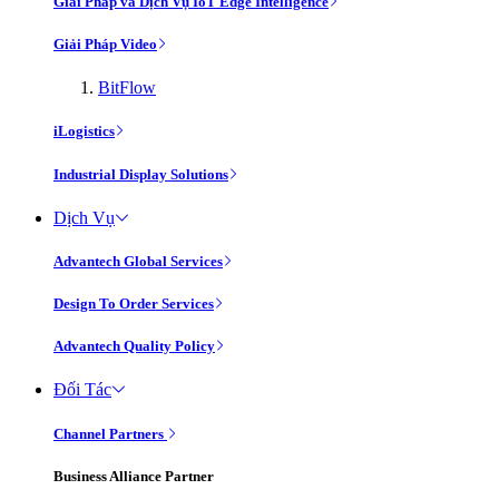
Giải Pháp và Dịch Vụ IoT Edge Intelligence
Giải Pháp Video
BitFlow
iLogistics
Industrial Display Solutions
Dịch Vụ
Advantech Global Services
Design To Order Services
Advantech Quality Policy
Đối Tác
Channel Partners
Business Alliance Partner