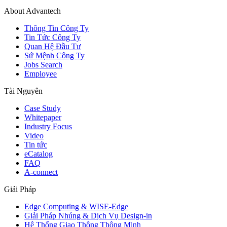
About Advantech
Thông Tin Công Ty
Tin Tức Công Ty
Quan Hệ Đầu Tư
Sứ Mệnh Công Ty
Jobs Search
Employee
Tài Nguyên
Case Study
Whitepaper
Industry Focus
Video
Tin tức
eCatalog
FAQ
A-connect
Giải Pháp
Edge Computing & WISE-Edge
Giải Pháp Nhúng & Dịch Vụ Design-in
Hệ Thống Giao Thông Thông Minh