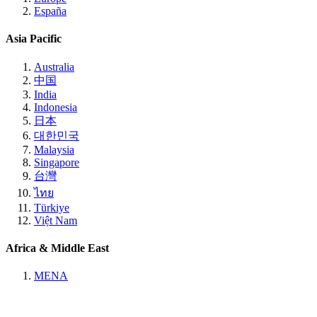
España
Asia Pacific
Australia
中国
India
Indonesia
日本
대한민국
Malaysia
Singapore
台灣
ไทย
Türkiye
Việt Nam
Africa & Middle East
MENA