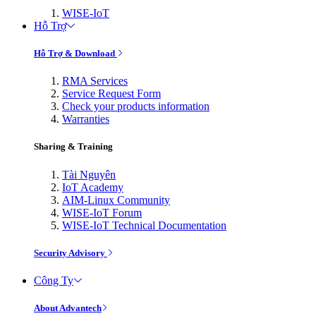
WISE-IoT
Hỗ Trợ
Hỗ Trợ & Download
RMA Services
Service Request Form
Check your products information
Warranties
Sharing & Training
Tài Nguyên
IoT Academy
AIM-Linux Community
WISE-IoT Forum
WISE-IoT Technical Documentation
Security Advisory
Công Ty
About Advantech