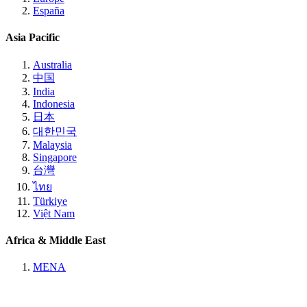
España
Asia Pacific
Australia
中国
India
Indonesia
日本
대한민국
Malaysia
Singapore
台灣
ไทย
Türkiye
Việt Nam
Africa & Middle East
MENA