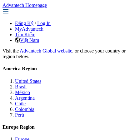
Advantech Homepage
Đăng Ký
/
Log In
MyAdvantech
Tìm Kiếm
Việt Nam
Visit the
Advantech Global website
, or choose your country or
region below.
America Region
United States
Brasil
México
Argentina
Chile
Colombia
Perú
Europe Region
Europe