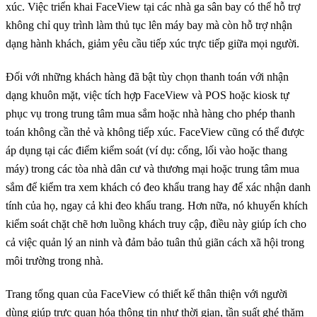
xúc. Việc triển khai FaceView tại các nhà ga sân bay có thể hỗ trợ
không chỉ quy trình làm thủ tục lên máy bay mà còn hỗ trợ nhận
dạng hành khách, giảm yêu cầu tiếp xúc trực tiếp giữa mọi người.
Đối với những khách hàng đã bật tùy chọn thanh toán với nhận
dạng khuôn mặt, việc tích hợp FaceView và POS hoặc kiosk tự
phục vụ trong trung tâm mua sắm hoặc nhà hàng cho phép thanh
toán không cần thẻ và không tiếp xúc. FaceView cũng có thể được
áp dụng tại các điểm kiểm soát (ví dụ: cổng, lối vào hoặc thang
máy) trong các tòa nhà dân cư và thương mại hoặc trung tâm mua
sắm để kiểm tra xem khách có đeo khẩu trang hay để xác nhận danh
tính của họ, ngay cả khi đeo khẩu trang. Hơn nữa, nó khuyến khích
kiểm soát chặt chẽ hơn luồng khách truy cập, điều này giúp ích cho
cả việc quản lý an ninh và đảm bảo tuân thủ giãn cách xã hội trong
môi trường trong nhà.
Trang tổng quan của FaceView có thiết kế thân thiện với người
dùng giúp trực quan hóa thông tin như thời gian, tần suất ghé thăm