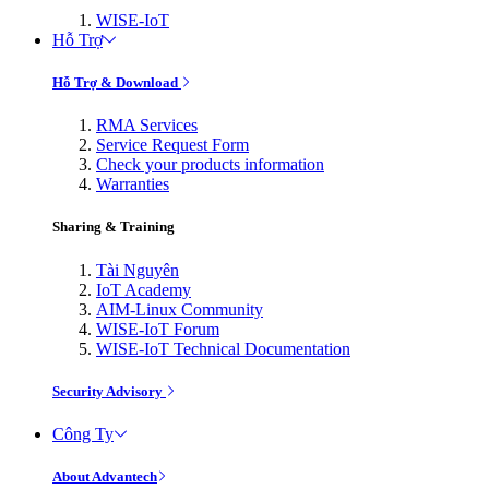
WISE-IoT
Hỗ Trợ
Hỗ Trợ & Download
RMA Services
Service Request Form
Check your products information
Warranties
Sharing & Training
Tài Nguyên
IoT Academy
AIM-Linux Community
WISE-IoT Forum
WISE-IoT Technical Documentation
Security Advisory
Công Ty
About Advantech