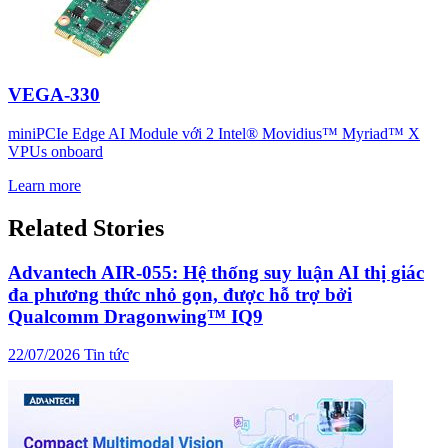
VEGA-330
miniPCIe Edge AI Module với 2 Intel® Movidius™ Myriad™ X
VPUs onboard
Learn more
Related Stories
Advantech AIR-055: Hệ thống suy luận AI thị giác
đa phương thức nhỏ gọn, được hỗ trợ bởi
Qualcomm Dragonwing™ IQ9
22/07/2026
Tin tức