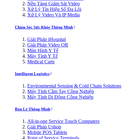
Nền Tảng Giám Sát Video
Xử Lý Tín Hiệu Số Đa Lõi
Xử Lý Video Và IP Media
Chăm Sóc Sức Khỏe Thông Minh
Giải Pháp iHospital
Giải Pháp Video OR
Màn Hình Y Tế
Máy Tính Y Tế
Medical Carts
Intelligent Logistics
Environmental Sensing & Cold Chain Solutions
Máy Tính Cầm Tay Công Nghiệp
Máy Tính Di Động Công Nghiệp
Bán Lẻ Thông Minh
All-in-one Service Touch Computers
Giải Pháp Ushop
Mobile POS Tablets
Point of Service Terminals