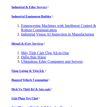
Industrial & Edge Servers
Industrial Equipment Builder
Empowering Machines with Intelligent Control &
Robust Communication
Industrial Vision AI Inspection in Manufacturing
iRetail & iCity Services
Máy Tính Cảm Ứng All-in-One
Điểm Bán Hàng
Ubiquitous Edge Computers and Servers
Năng Lượng & Tiện Ích
Rugged Vehicle Computing
Dịch Vụ Thiết Kế & Sản xuất
Giải Pháp Trò Chơi