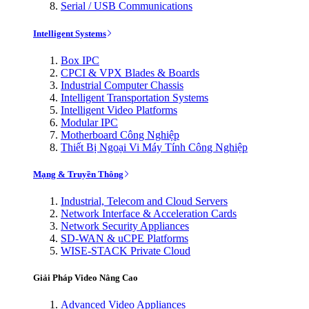
Serial / USB Communications
Intelligent Systems
Box IPC
CPCI & VPX Blades & Boards
Industrial Computer Chassis
Intelligent Transportation Systems
Intelligent Video Platforms
Modular IPC
Motherboard Công Nghiệp
Thiết Bị Ngoại Vi Máy Tính Công Nghiệp
Mạng & Truyền Thông
Industrial, Telecom and Cloud Servers
Network Interface & Acceleration Cards
Network Security Appliances
SD-WAN & uCPE Platforms
WISE-STACK Private Cloud
Giải Pháp Video Nâng Cao
Advanced Video Appliances