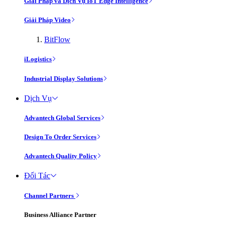
Giải Pháp và Dịch Vụ IoT Edge Intelligence
Giải Pháp Video
BitFlow
iLogistics
Industrial Display Solutions
Dịch Vụ
Advantech Global Services
Design To Order Services
Advantech Quality Policy
Đối Tác
Channel Partners
Business Alliance Partner