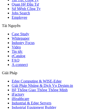
Quan Hệ Đầu Tư
Sứ Mệnh Công Ty
Jobs Search
Employee
Tài Nguyên
Case Study
Whitepaper
Industry Focus
Video
Tin tức
eCatalog
FAQ
A-connect
Giải Pháp
Edge Computing & WISE-Edge
Giải Pháp Nhúng & Dịch Vụ Design-in
Hệ Thống Giao Thông Thông Minh
iFactory
iHealthcare
Industrial & Edge Servers
Industrial Equipment Builder