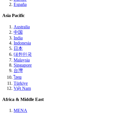
España
Asia Pacific
Australia
中国
India
Indonesia
日本
대한민국
Malaysia
Singapore
台灣
ไทย
Türkiye
Việt Nam
Africa & Middle East
MENA