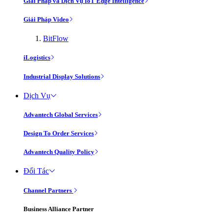
Giải Pháp và Dịch Vụ IoT Edge Intelligence
Giải Pháp Video
BitFlow
iLogistics
Industrial Display Solutions
Dịch Vụ
Advantech Global Services
Design To Order Services
Advantech Quality Policy
Đối Tác
Channel Partners
Business Alliance Partner