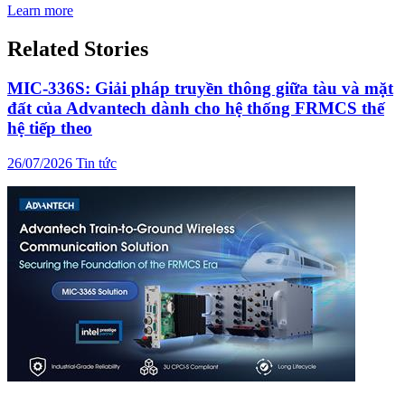
Learn more
Related Stories
MIC-336S: Giải pháp truyền thông giữa tàu và mặt
đất của Advantech dành cho hệ thống FRMCS thế
hệ tiếp theo
26/07/2026
Tin tức