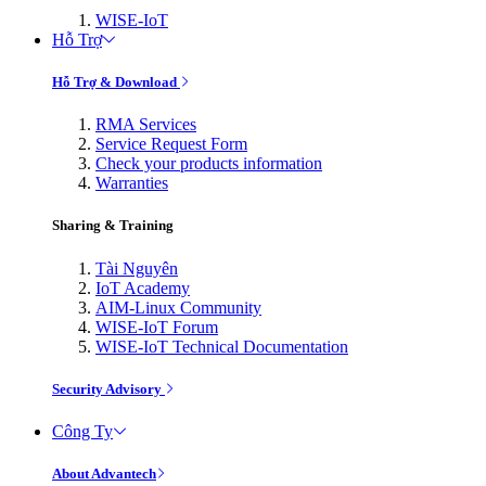
WISE-IoT
Hỗ Trợ
Hỗ Trợ & Download
RMA Services
Service Request Form
Check your products information
Warranties
Sharing & Training
Tài Nguyên
IoT Academy
AIM-Linux Community
WISE-IoT Forum
WISE-IoT Technical Documentation
Security Advisory
Công Ty
About Advantech