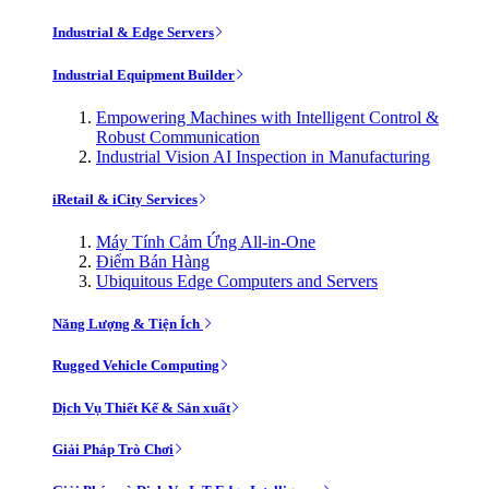
Industrial & Edge Servers
Industrial Equipment Builder
Empowering Machines with Intelligent Control &
Robust Communication
Industrial Vision AI Inspection in Manufacturing
iRetail & iCity Services
Máy Tính Cảm Ứng All-in-One
Điểm Bán Hàng
Ubiquitous Edge Computers and Servers
Năng Lượng & Tiện Ích
Rugged Vehicle Computing
Dịch Vụ Thiết Kế & Sản xuất
Giải Pháp Trò Chơi