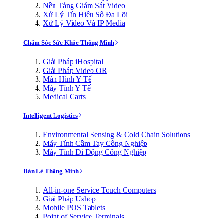
Nền Tảng Giám Sát Video
Xử Lý Tín Hiệu Số Đa Lõi
Xử Lý Video Và IP Media
Chăm Sóc Sức Khỏe Thông Minh
Giải Pháp iHospital
Giải Pháp Video OR
Màn Hình Y Tế
Máy Tính Y Tế
Medical Carts
Intelligent Logistics
Environmental Sensing & Cold Chain Solutions
Máy Tính Cầm Tay Công Nghiệp
Máy Tính Di Động Công Nghiệp
Bán Lẻ Thông Minh
All-in-one Service Touch Computers
Giải Pháp Ushop
Mobile POS Tablets
Point of Service Terminals