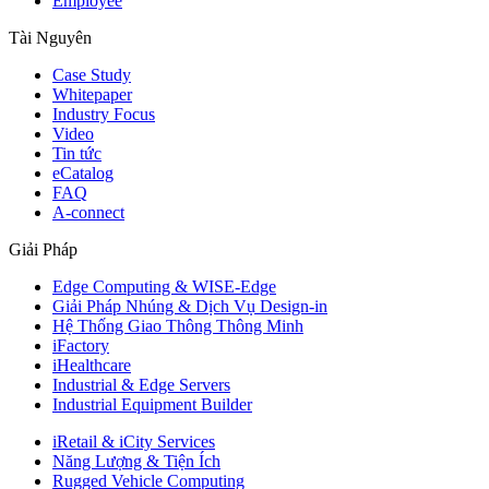
Employee
Tài Nguyên
Case Study
Whitepaper
Industry Focus
Video
Tin tức
eCatalog
FAQ
A-connect
Giải Pháp
Edge Computing & WISE-Edge
Giải Pháp Nhúng & Dịch Vụ Design-in
Hệ Thống Giao Thông Thông Minh
iFactory
iHealthcare
Industrial & Edge Servers
Industrial Equipment Builder
iRetail & iCity Services
Năng Lượng & Tiện Ích
Rugged Vehicle Computing