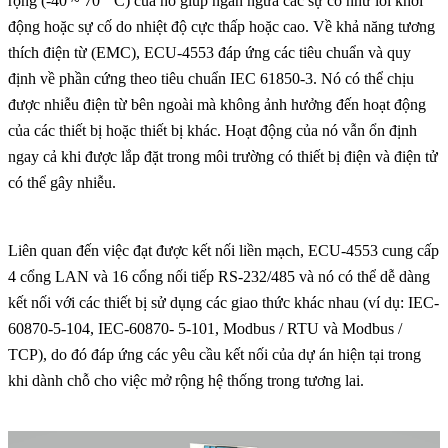
rộng (-40 ~ 70 ° C) của nó giúp ngăn ngừa các sự cố như lỗi khởi
động hoặc sự cố do nhiệt độ cực thấp hoặc cao. Về khả năng tương
thích điện từ (EMC), ECU-4553 đáp ứng các tiêu chuẩn và quy
định về phần cứng theo tiêu chuẩn IEC 61850-3. Nó có thể chịu
được nhiễu điện từ bên ngoài mà không ảnh hưởng đến hoạt động
của các thiết bị hoặc thiết bị khác. Hoạt động của nó vẫn ổn định
ngay cả khi được lắp đặt trong môi trường có thiết bị điện và điện tử
có thể gây nhiễu.
Liên quan đến việc đạt được kết nối liền mạch, ECU-4553 cung cấp
4 cổng LAN và 16 cổng nối tiếp RS-232/485 và nó có thể dễ dàng
kết nối với các thiết bị sử dụng các giao thức khác nhau (ví dụ: IEC-
60870-5-104, IEC-60870- 5-101, Modbus / RTU và Modbus /
TCP), do đó đáp ứng các yêu cầu kết nối của dự án hiện tại trong
khi dành chỗ cho việc mở rộng hệ thống trong tương lai.