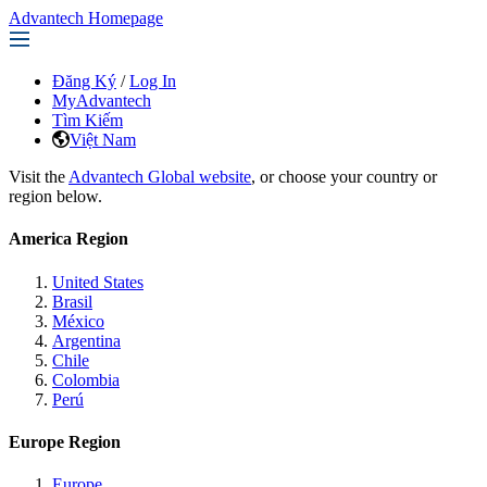
Advantech Homepage
Đăng Ký
/
Log In
MyAdvantech
Tìm Kiếm
Việt Nam
Visit the
Advantech Global website
, or choose your country or
region below.
America Region
United States
Brasil
México
Argentina
Chile
Colombia
Perú
Europe Region
Europe