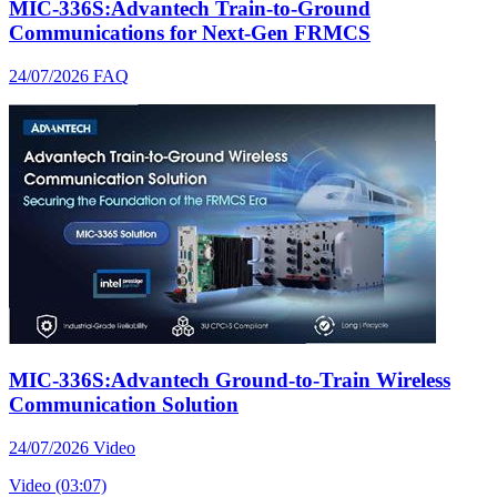
MIC-336S:Advantech Train-to-Ground
Communications for Next-Gen FRMCS
24/07/2026
FAQ
MIC-336S:Advantech Ground-to-Train Wireless
Communication Solution
24/07/2026
Video
Video (03:07)