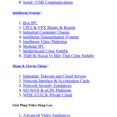
Serial / USB Communications
Intelligent Systems
Box IPC
CPCI & VPX Blades & Boards
Industrial Computer Chassis
Intelligent Transportation Systems
Intelligent Video Platforms
Modular IPC
Motherboard Công Nghiệp
Thiết Bị Ngoại Vi Máy Tính Công Nghiệp
Mạng & Truyền Thông
Industrial, Telecom and Cloud Servers
Network Interface & Acceleration Cards
Network Security Appliances
SD-WAN & uCPE Platforms
WISE-STACK Private Cloud
Giải Pháp Video Nâng Cao
Advanced Video Appliances