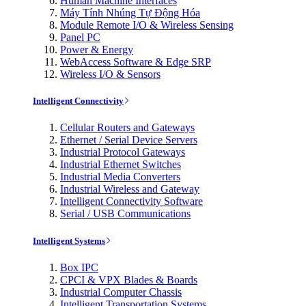
Human Machine Interfaces
Máy Tính Nhúng Tự Động Hóa
Module Remote I/O & Wireless Sensing
Panel PC
Power & Energy
WebAccess Software & Edge SRP
Wireless I/O & Sensors
Intelligent Connectivity
Cellular Routers and Gateways
Ethernet / Serial Device Servers
Industrial Protocol Gateways
Industrial Ethernet Switches
Industrial Media Converters
Industrial Wireless and Gateway
Intelligent Connectivity Software
Serial / USB Communications
Intelligent Systems
Box IPC
CPCI & VPX Blades & Boards
Industrial Computer Chassis
Intelligent Transportation Systems