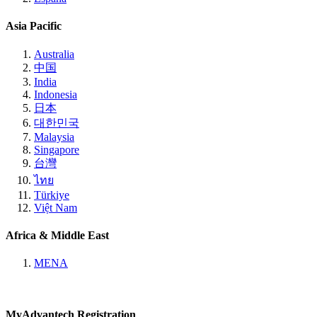
Asia Pacific
Australia
中国
India
Indonesia
日本
대한민국
Malaysia
Singapore
台灣
ไทย
Türkiye
Việt Nam
Africa & Middle East
MENA
MyAdvantech Registration