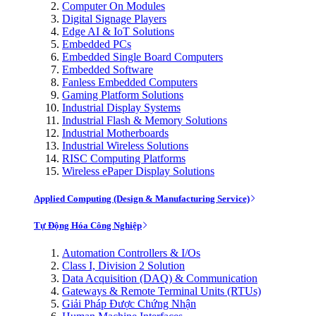
Computer On Modules
Digital Signage Players
Edge AI & IoT Solutions
Embedded PCs
Embedded Single Board Computers
Embedded Software
Fanless Embedded Computers
Gaming Platform Solutions
Industrial Display Systems
Industrial Flash & Memory Solutions
Industrial Motherboards
Industrial Wireless Solutions
RISC Computing Platforms
Wireless ePaper Display Solutions
Applied Computing (Design & Manufacturing Service)
Tự Động Hóa Công Nghiệp
Automation Controllers & I/Os
Class I, Division 2 Solution
Data Acquisition (DAQ) & Communication
Gateways & Remote Terminal Units (RTUs)
Giải Pháp Được Chứng Nhận