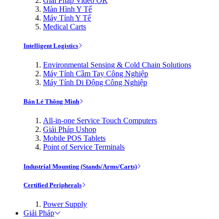
Giải Pháp Video OR
Màn Hình Y Tế
Máy Tính Y Tế
Medical Carts
Intelligent Logistics
Environmental Sensing & Cold Chain Solutions
Máy Tính Cầm Tay Công Nghiệp
Máy Tính Di Động Công Nghiệp
Bán Lẻ Thông Minh
All-in-one Service Touch Computers
Giải Pháp Ushop
Mobile POS Tablets
Point of Service Terminals
Industrial Mounting (Stands/Arms/Carts)
Certified Peripherals
Power Supply
Giải Pháp