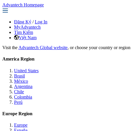
Advantech Homepage
Đăng Ký
/
Log In
MyAdvantech
Tìm Kiếm
Việt Nam
Visit the
Advantech Global website
, or choose your country or region
America Region
United States
Brasil
México
Argentina
Chile
Colombia
Perú
Europe Region
Europe
España