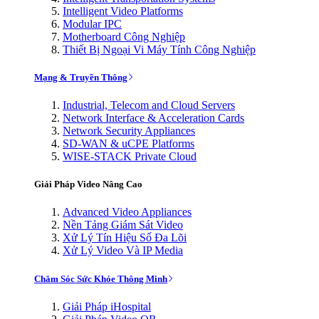
Intelligent Video Platforms
Modular IPC
Motherboard Công Nghiệp
Thiết Bị Ngoại Vi Máy Tính Công Nghiệp
Mạng & Truyền Thông
Industrial, Telecom and Cloud Servers
Network Interface & Acceleration Cards
Network Security Appliances
SD-WAN & uCPE Platforms
WISE-STACK Private Cloud
Giải Pháp Video Nâng Cao
Advanced Video Appliances
Nền Tảng Giám Sát Video
Xử Lý Tín Hiệu Số Đa Lõi
Xử Lý Video Và IP Media
Chăm Sóc Sức Khỏe Thông Minh
Giải Pháp iHospital