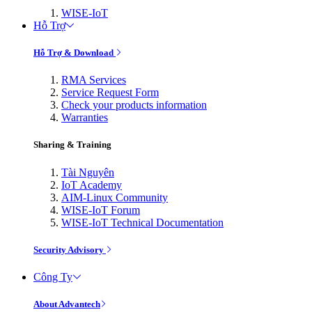
WISE-IoT
Hỗ Trợ
Hỗ Trợ & Download
RMA Services
Service Request Form
Check your products information
Warranties
Sharing & Training
Tài Nguyên
IoT Academy
AIM-Linux Community
WISE-IoT Forum
WISE-IoT Technical Documentation
Security Advisory
Công Ty
About Advantech