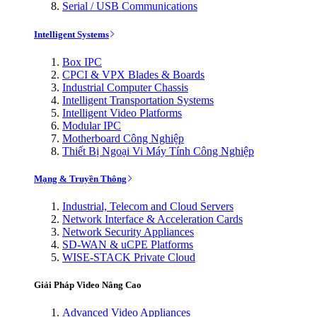
Serial / USB Communications
Intelligent Systems
Box IPC
CPCI & VPX Blades & Boards
Industrial Computer Chassis
Intelligent Transportation Systems
Intelligent Video Platforms
Modular IPC
Motherboard Công Nghiệp
Thiết Bị Ngoại Vi Máy Tính Công Nghiệp
Mạng & Truyền Thông
Industrial, Telecom and Cloud Servers
Network Interface & Acceleration Cards
Network Security Appliances
SD-WAN & uCPE Platforms
WISE-STACK Private Cloud
Giải Pháp Video Nâng Cao
Advanced Video Appliances