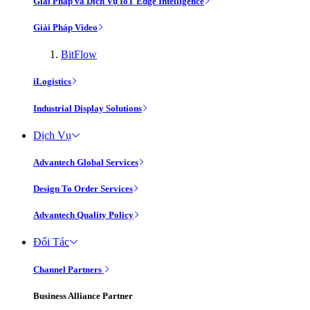
Giải Pháp và Dịch Vụ IoT Edge Intelligence
Giải Pháp Video
BitFlow
iLogistics
Industrial Display Solutions
Dịch Vụ
Advantech Global Services
Design To Order Services
Advantech Quality Policy
Đối Tác
Channel Partners
Business Alliance Partner