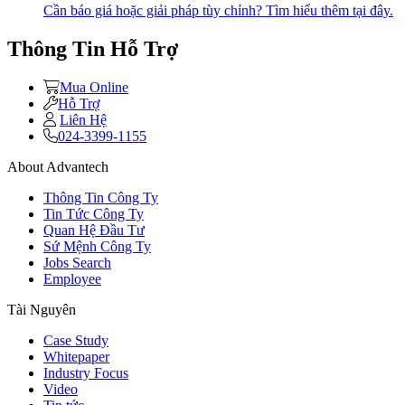
Cần báo giá hoặc giải pháp tùy chỉnh? Tìm hiểu thêm tại đây.
Thông Tin Hỗ Trợ
Mua Online
Hỗ Trợ
Liên Hệ
024-3399-1155
About Advantech
Thông Tin Công Ty
Tin Tức Công Ty
Quan Hệ Đầu Tư
Sứ Mệnh Công Ty
Jobs Search
Employee
Tài Nguyên
Case Study
Whitepaper
Industry Focus
Video