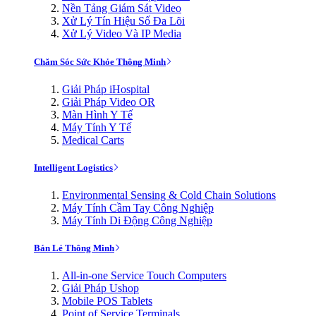
Nền Tảng Giám Sát Video
Xử Lý Tín Hiệu Số Đa Lõi
Xử Lý Video Và IP Media
Chăm Sóc Sức Khỏe Thông Minh
Giải Pháp iHospital
Giải Pháp Video OR
Màn Hình Y Tế
Máy Tính Y Tế
Medical Carts
Intelligent Logistics
Environmental Sensing & Cold Chain Solutions
Máy Tính Cầm Tay Công Nghiệp
Máy Tính Di Động Công Nghiệp
Bán Lẻ Thông Minh
All-in-one Service Touch Computers
Giải Pháp Ushop
Mobile POS Tablets
Point of Service Terminals