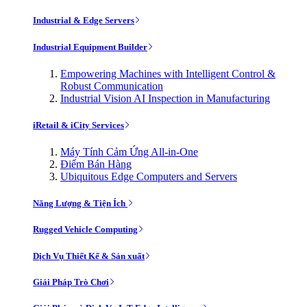
Industrial & Edge Servers
Industrial Equipment Builder
Empowering Machines with Intelligent Control &
Robust Communication
Industrial Vision AI Inspection in Manufacturing
iRetail & iCity Services
Máy Tính Cảm Ứng All-in-One
Điểm Bán Hàng
Ubiquitous Edge Computers and Servers
Năng Lượng & Tiện Ích
Rugged Vehicle Computing
Dịch Vụ Thiết Kế & Sản xuất
Giải Pháp Trò Chơi