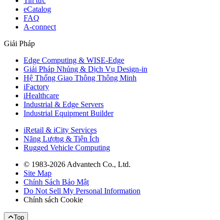
Tin tức
eCatalog
FAQ
A-connect
Giải Pháp
Edge Computing & WISE-Edge
Giải Pháp Nhúng & Dịch Vụ Design-in
Hệ Thống Giao Thông Thông Minh
iFactory
iHealthcare
Industrial & Edge Servers
Industrial Equipment Builder
iRetail & iCity Services
Năng Lượng & Tiện Ích
Rugged Vehicle Computing
© 1983-2026 Advantech Co., Ltd.
Site Map
Chính Sách Bảo Mật
Do Not Sell My Personal Information
Chính sách Cookie
Top