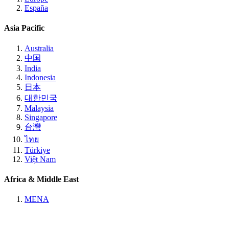
España
Asia Pacific
Australia
中国
India
Indonesia
日本
대한민국
Malaysia
Singapore
台灣
ไทย
Türkiye
Việt Nam
Africa & Middle East
MENA