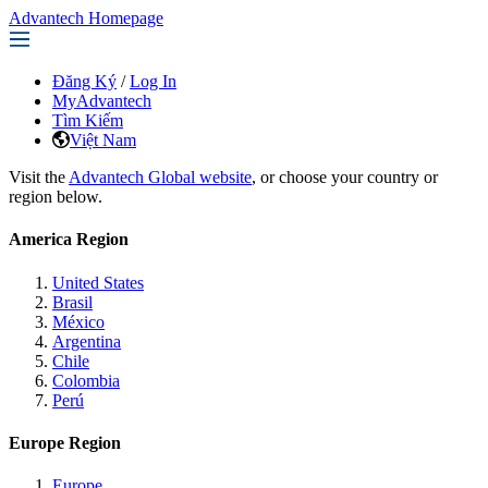
Advantech Homepage
Đăng Ký
/
Log In
MyAdvantech
Tìm Kiếm
Việt Nam
Visit the
Advantech Global website
, or choose your country or
region below.
America Region
United States
Brasil
México
Argentina
Chile
Colombia
Perú
Europe Region
Europe