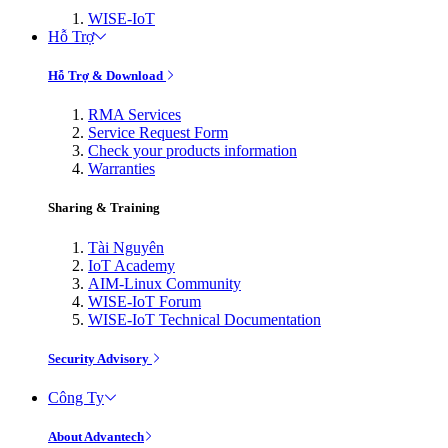
WISE-IoT
Hỗ Trợ
Hỗ Trợ & Download
RMA Services
Service Request Form
Check your products information
Warranties
Sharing & Training
Tài Nguyên
IoT Academy
AIM-Linux Community
WISE-IoT Forum
WISE-IoT Technical Documentation
Security Advisory
Công Ty
About Advantech