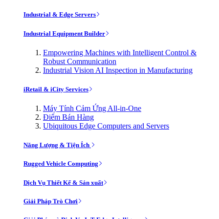
Industrial & Edge Servers
Industrial Equipment Builder
Empowering Machines with Intelligent Control &
Robust Communication
Industrial Vision AI Inspection in Manufacturing
iRetail & iCity Services
Máy Tính Cảm Ứng All-in-One
Điểm Bán Hàng
Ubiquitous Edge Computers and Servers
Năng Lượng & Tiện Ích
Rugged Vehicle Computing
Dịch Vụ Thiết Kế & Sản xuất
Giải Pháp Trò Chơi