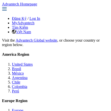
Advantech Homepage
Đăng Ký
/
Log In
MyAdvantech
Tìm Kiếm
Việt Nam
Visit the
Advantech Global website
, or choose your country or
region below.
America Region
United States
Brasil
México
Argentina
Chile
Colombia
Perú
Europe Region
Europe