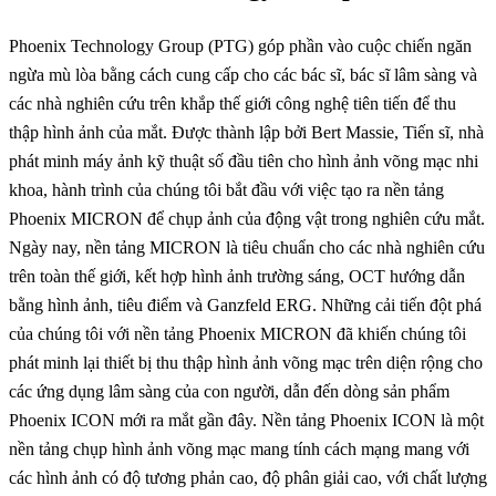
Phoenix Technology Group (PTG) góp phần vào cuộc chiến ngăn
ngừa mù lòa bằng cách cung cấp cho các bác sĩ, bác sĩ lâm sàng và
các nhà nghiên cứu trên khắp thế giới công nghệ tiên tiến để thu
thập hình ảnh của mắt. Được thành lập bởi Bert Massie, Tiến sĩ, nhà
phát minh máy ảnh kỹ thuật số đầu tiên cho hình ảnh võng mạc nhi
khoa, hành trình của chúng tôi bắt đầu với việc tạo ra nền tảng
Phoenix MICRON để chụp ảnh của động vật trong nghiên cứu mắt.
Ngày nay, nền tảng MICRON là tiêu chuẩn cho các nhà nghiên cứu
trên toàn thế giới, kết hợp hình ảnh trường sáng, OCT hướng dẫn
bằng hình ảnh, tiêu điểm và Ganzfeld ERG. Những cải tiến đột phá
của chúng tôi với nền tảng Phoenix MICRON đã khiến chúng tôi
phát minh lại thiết bị thu thập hình ảnh võng mạc trên diện rộng cho
các ứng dụng lâm sàng của con người, dẫn đến dòng sản phẩm
Phoenix ICON mới ra mắt gần đây. Nền tảng Phoenix ICON là một
nền tảng chụp hình ảnh võng mạc mang tính cách mạng mang với
các hình ảnh có độ tương phản cao, độ phân giải cao, với chất lượng