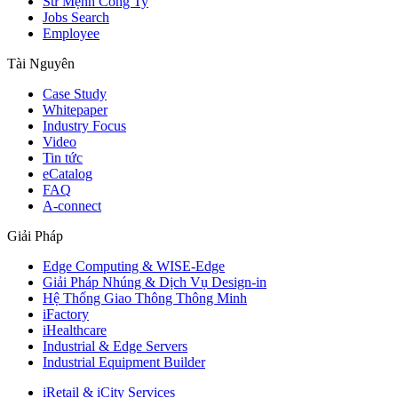
Sứ Mệnh Công Ty
Jobs Search
Employee
Tài Nguyên
Case Study
Whitepaper
Industry Focus
Video
Tin tức
eCatalog
FAQ
A-connect
Giải Pháp
Edge Computing & WISE-Edge
Giải Pháp Nhúng & Dịch Vụ Design-in
Hệ Thống Giao Thông Thông Minh
iFactory
iHealthcare
Industrial & Edge Servers
Industrial Equipment Builder
iRetail & iCity Services