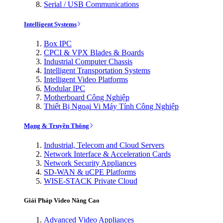
Serial / USB Communications
Intelligent Systems
Box IPC
CPCI & VPX Blades & Boards
Industrial Computer Chassis
Intelligent Transportation Systems
Intelligent Video Platforms
Modular IPC
Motherboard Công Nghiệp
Thiết Bị Ngoại Vi Máy Tính Công Nghiệp
Mạng & Truyền Thông
Industrial, Telecom and Cloud Servers
Network Interface & Acceleration Cards
Network Security Appliances
SD-WAN & uCPE Platforms
WISE-STACK Private Cloud
Giải Pháp Video Nâng Cao
Advanced Video Appliances