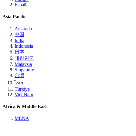
España
Asia Pacific
Australia
中国
India
Indonesia
日本
대한민국
Malaysia
Singapore
台灣
ไทย
Türkiye
Việt Nam
Africa & Middle East
MENA