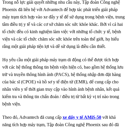
Trong nỗ lực giải quyết những nhu cầu này, Tập đoàn Công nghệ
Phoenix đã liên hệ với Advantech để hợp tác phát triển giải pháp
máy trạm tích hợp vào xe đẩy y tế để sử dụng trong bệnh viện, trung
tâm điều trị y tế và các cơ sở chăm sóc sức khỏe khác. Bởi vì cả hai
tổ chức đều có kinh nghiệm làm việc với những tổ chức y tế, bệnh
viện và các tổ chức chăm sóc sức khỏe trên toàn thế giới, họ hiểu
rằng một giải pháp tiện lợi và dễ sử dụng là điều cần thiết.
Họ yêu cầu một giải pháp máy trạm di động có thể được tích hợp
với các hệ thống thông tin bệnh viện hiện có, bao gồm hệ thống lưu
trữ và truyền thông hình ảnh (PACS), hệ thống nhập đơn đặt hàng
của bác sĩ (CPOE) và hồ sơ y tế điện tử (EMR), để cung cấp cho
nhân viên y tế thời gian truy cập vào hình ảnh bệnh nhân, kết quả
kiểm tra và thông tin chẩn đoán / điều trị từ bất kỳ vị trí nào trong
bệnh viện.
Theo đó, Advantech đã cung cấp
xe đẩy y tế AMiS-50
với khả
năng tích hợp máy trạm, Tập đoàn Công nghệ Phoenix sau đó đã