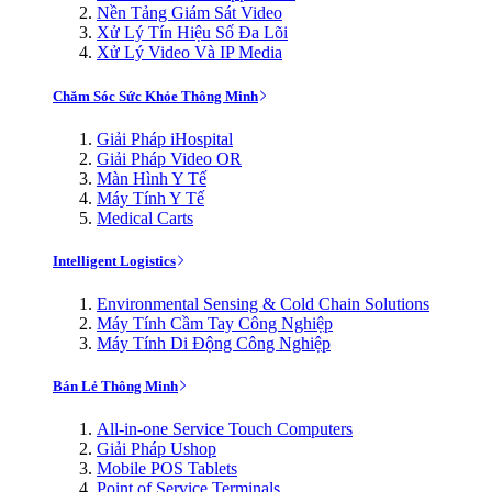
Nền Tảng Giám Sát Video
Xử Lý Tín Hiệu Số Đa Lõi
Xử Lý Video Và IP Media
Chăm Sóc Sức Khỏe Thông Minh
Giải Pháp iHospital
Giải Pháp Video OR
Màn Hình Y Tế
Máy Tính Y Tế
Medical Carts
Intelligent Logistics
Environmental Sensing & Cold Chain Solutions
Máy Tính Cầm Tay Công Nghiệp
Máy Tính Di Động Công Nghiệp
Bán Lẻ Thông Minh
All-in-one Service Touch Computers
Giải Pháp Ushop
Mobile POS Tablets
Point of Service Terminals