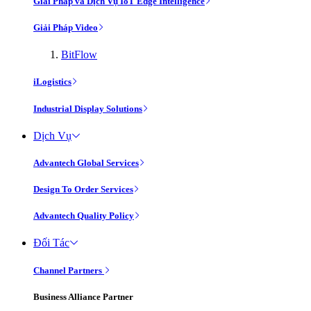
Giải Pháp và Dịch Vụ IoT Edge Intelligence
Giải Pháp Video
BitFlow
iLogistics
Industrial Display Solutions
Dịch Vụ
Advantech Global Services
Design To Order Services
Advantech Quality Policy
Đối Tác
Channel Partners
Business Alliance Partner