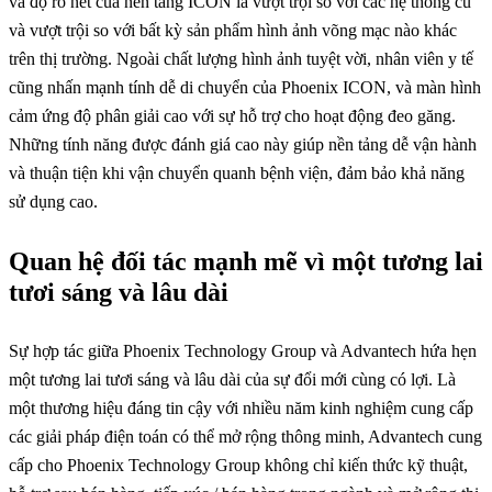
và độ rõ nét của nền tảng ICON là vượt trội so với các hệ thống cũ
và vượt trội so với bất kỳ sản phẩm hình ảnh võng mạc nào khác
trên thị trường. Ngoài chất lượng hình ảnh tuyệt vời, nhân viên y tế
cũng nhấn mạnh tính dễ di chuyển của Phoenix ICON, và màn hình
cảm ứng độ phân giải cao với sự hỗ trợ cho hoạt động đeo găng.
Những tính năng được đánh giá cao này giúp nền tảng dễ vận hành
và thuận tiện khi vận chuyển quanh bệnh viện, đảm bảo khả năng
sử dụng cao.
Quan hệ đối tác mạnh mẽ vì một tương lai
tươi sáng và lâu dài
Sự hợp tác giữa Phoenix Technology Group và Advantech hứa hẹn
một tương lai tươi sáng và lâu dài của sự đổi mới cùng có lợi. Là
một thương hiệu đáng tin cậy với nhiều năm kinh nghiệm cung cấp
các giải pháp điện toán có thể mở rộng thông minh, Advantech cung
cấp cho Phoenix Technology Group không chỉ kiến thức kỹ thuật,