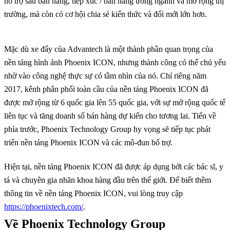
hỗ trợ sau bán hàng, tiếp xúc / bán hàng trong ngành và mở rộng thị
trường, mà còn có cơ hội chia sẻ kiến thức và đổi mới lớn hơn.
Mặc dù xe đẩy của Advantech là một thành phần quan trọng của
nền tảng hình ảnh Phoenix ICON, nhưng thành công có thể chủ yếu
nhờ vào công nghệ thực sự có tầm nhìn của nó. Chỉ riêng năm
2017, kênh phân phối toàn cầu của nền tảng Phoenix ICON đã
được mở rộng từ 6 quốc gia lên 55 quốc gia, với sự mở rộng quốc tế
liên tục và tăng doanh số bán hàng dự kiến cho tương lai. Tiến về
phía trước, Phoenix Technology Group hy vọng sẽ tiếp tục phát
triển nền tảng Phoenix ICON và các mô-đun bổ trợ.
Hiện tại, nền tảng Phoenix ICON đã được áp dụng bởi các bác sĩ, y
tá và chuyên gia nhãn khoa hàng đầu trên thế giới. Để biết thêm
thông tin về nền tảng Phoenix ICON, vui lòng truy cập
https://phoenixtech.com/
.
Về Phoenix Technology Group