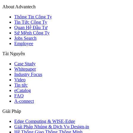
About Advantech
Thông Tin Công Ty
Tin Tức Công Ty
Quan Hệ Đầu Tư
Sứ Mệnh Công Ty
Jobs Search
Employee
Tài Nguyên
Case Study
Whitepaper
Industry Focus
Video
Tin tức
eCatalog
FAQ
A-connect
Giải Pháp
Edge Computing & WISE-Edge
Giải Pháp Nhúng & Dịch Vụ Design-in
Hệ Thống Giao Thông Thông Minh