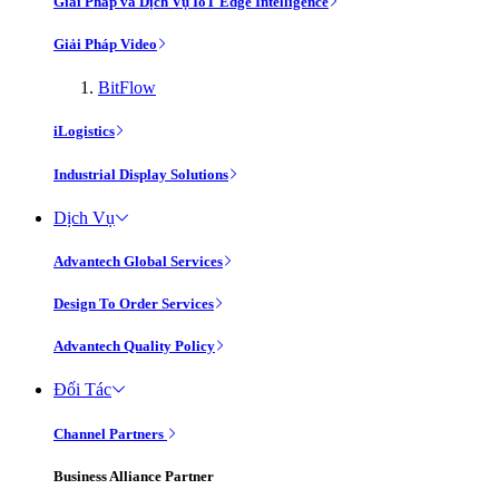
Giải Pháp và Dịch Vụ IoT Edge Intelligence
Giải Pháp Video
BitFlow
iLogistics
Industrial Display Solutions
Dịch Vụ
Advantech Global Services
Design To Order Services
Advantech Quality Policy
Đối Tác
Channel Partners
Business Alliance Partner