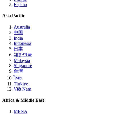
España
Asia Pacific
Australia
中国
India
Indonesia
日本
대한민국
Malaysia
Singapore
台灣
ไทย
Türkiye
Việt Nam
Africa & Middle East
MENA