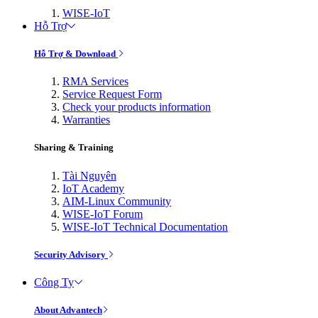
WISE-IoT
Hỗ Trợ
Hỗ Trợ & Download
RMA Services
Service Request Form
Check your products information
Warranties
Sharing & Training
Tài Nguyên
IoT Academy
AIM-Linux Community
WISE-IoT Forum
WISE-IoT Technical Documentation
Security Advisory
Công Ty
About Advantech