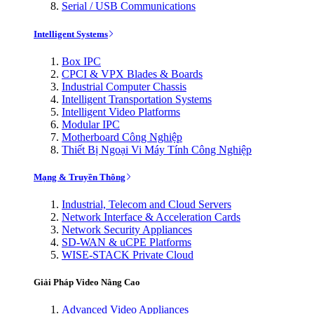
Serial / USB Communications
Intelligent Systems
Box IPC
CPCI & VPX Blades & Boards
Industrial Computer Chassis
Intelligent Transportation Systems
Intelligent Video Platforms
Modular IPC
Motherboard Công Nghiệp
Thiết Bị Ngoại Vi Máy Tính Công Nghiệp
Mạng & Truyền Thông
Industrial, Telecom and Cloud Servers
Network Interface & Acceleration Cards
Network Security Appliances
SD-WAN & uCPE Platforms
WISE-STACK Private Cloud
Giải Pháp Video Nâng Cao
Advanced Video Appliances