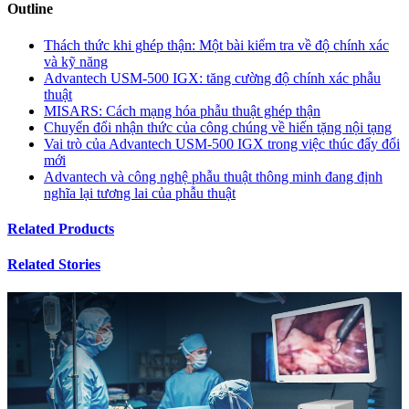
Outline
Thách thức khi ghép thận: Một bài kiểm tra về độ chính xác
và kỹ năng
Advantech USM-500 IGX: tăng cường độ chính xác phẫu
thuật
MISARS: Cách mạng hóa phẫu thuật ghép thận
Chuyển đổi nhận thức của công chúng về hiến tặng nội tạng
Vai trò của Advantech USM-500 IGX trong việc thúc đẩy đổi
mới
Advantech và công nghệ phẫu thuật thông minh đang định
nghĩa lại tương lai của phẫu thuật
Related Products
Related Stories