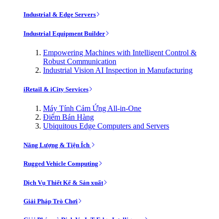
Industrial & Edge Servers
Industrial Equipment Builder
Empowering Machines with Intelligent Control &
Robust Communication
Industrial Vision AI Inspection in Manufacturing
iRetail & iCity Services
Máy Tính Cảm Ứng All-in-One
Điểm Bán Hàng
Ubiquitous Edge Computers and Servers
Năng Lượng & Tiện Ích
Rugged Vehicle Computing
Dịch Vụ Thiết Kế & Sản xuất
Giải Pháp Trò Chơi