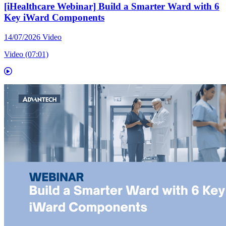
[iHealthcare Webinar] Build a Smarter Ward with 6
Key iWard Components
14/07/2026
Video
Video (07:01)