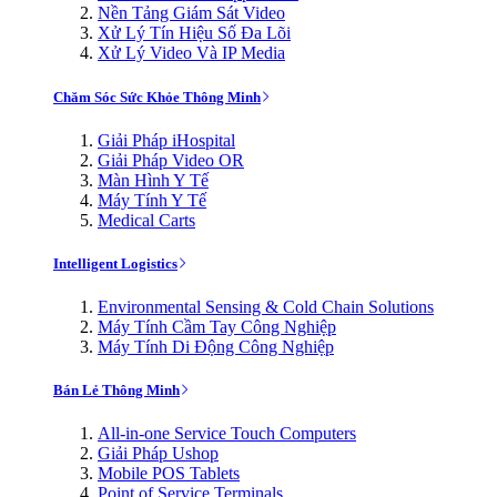
Nền Tảng Giám Sát Video
Xử Lý Tín Hiệu Số Đa Lõi
Xử Lý Video Và IP Media
Chăm Sóc Sức Khỏe Thông Minh
Giải Pháp iHospital
Giải Pháp Video OR
Màn Hình Y Tế
Máy Tính Y Tế
Medical Carts
Intelligent Logistics
Environmental Sensing & Cold Chain Solutions
Máy Tính Cầm Tay Công Nghiệp
Máy Tính Di Động Công Nghiệp
Bán Lẻ Thông Minh
All-in-one Service Touch Computers
Giải Pháp Ushop
Mobile POS Tablets
Point of Service Terminals