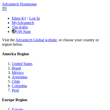
Advantech Homepage
Đăng Ký
/
Log In
MyAdvantech
Tìm Kiếm
Việt Nam
Visit the
Advantech Global website
, or choose your country or
region below.
America Region
United States
Brasil
México
Argentina
Chile
Colombia
Perú
Europe Region
Europe