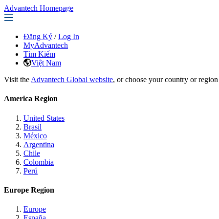
Advantech Homepage
Đăng Ký
/
Log In
MyAdvantech
Tìm Kiếm
Việt Nam
Visit the
Advantech Global website
, or choose your country or region
America Region
United States
Brasil
México
Argentina
Chile
Colombia
Perú
Europe Region
Europe
España