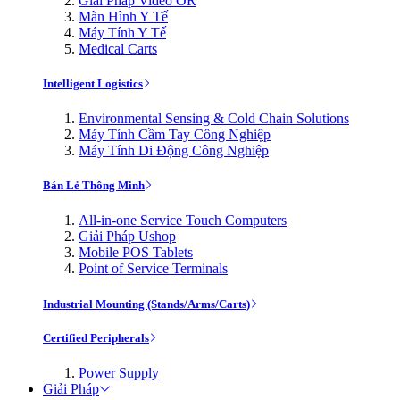
Giải Pháp Video OR
Màn Hình Y Tế
Máy Tính Y Tế
Medical Carts
Intelligent Logistics
Environmental Sensing & Cold Chain Solutions
Máy Tính Cầm Tay Công Nghiệp
Máy Tính Di Động Công Nghiệp
Bán Lẻ Thông Minh
All-in-one Service Touch Computers
Giải Pháp Ushop
Mobile POS Tablets
Point of Service Terminals
Industrial Mounting (Stands/Arms/Carts)
Certified Peripherals
Power Supply
Giải Pháp