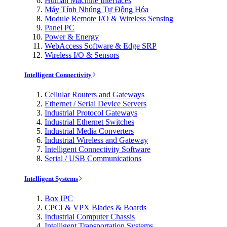
Human Machine Interfaces
Máy Tính Nhúng Tự Động Hóa
Module Remote I/O & Wireless Sensing
Panel PC
Power & Energy
WebAccess Software & Edge SRP
Wireless I/O & Sensors
Intelligent Connectivity
Cellular Routers and Gateways
Ethernet / Serial Device Servers
Industrial Protocol Gateways
Industrial Ethernet Switches
Industrial Media Converters
Industrial Wireless and Gateway
Intelligent Connectivity Software
Serial / USB Communications
Intelligent Systems
Box IPC
CPCI & VPX Blades & Boards
Industrial Computer Chassis
Intelligent Transportation Systems