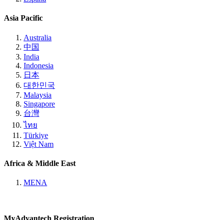
Asia Pacific
Australia
中国
India
Indonesia
日本
대한민국
Malaysia
Singapore
台灣
ไทย
Türkiye
Việt Nam
Africa & Middle East
MENA
MyAdvantech Registration