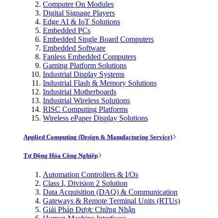
Computer On Modules
Digital Signage Players
Edge AI & IoT Solutions
Embedded PCs
Embedded Single Board Computers
Embedded Software
Fanless Embedded Computers
Gaming Platform Solutions
Industrial Display Systems
Industrial Flash & Memory Solutions
Industrial Motherboards
Industrial Wireless Solutions
RISC Computing Platforms
Wireless ePaper Display Solutions
Applied Computing (Design & Manufacturing Service)
Tự Động Hóa Công Nghiệp
Automation Controllers & I/Os
Class I, Division 2 Solution
Data Acquisition (DAQ) & Communication
Gateways & Remote Terminal Units (RTUs)
Giải Pháp Được Chứng Nhận