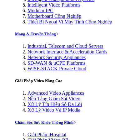
Intelligent Video Platforms
Modular IPC
Motherboard Công Nghiệp
Thiết Bị Ngoại Vi Máy Tính Công Nghiệp
Mạng & Truyền Thông
Industrial, Telecom and Cloud Servers
Network Interface & Acceleration Cards
Network Security Appliances
SD-WAN & uCPE Platforms
WISE-STACK Private Cloud
Giải Pháp Video Nâng Cao
Advanced Video Appliances
Nền Tảng Giám Sát Video
Xử Lý Tín Hiệu Số Đa Lõi
Xử Lý Video Và IP Media
Chăm Sóc Sức Khỏe Thông Minh
Giải Pháp iHospital