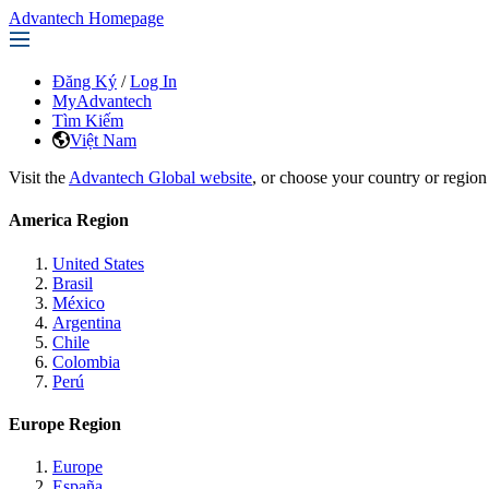
Advantech Homepage
Đăng Ký
/
Log In
MyAdvantech
Tìm Kiếm
Việt Nam
Visit the
Advantech Global website
, or choose your country or region
America Region
United States
Brasil
México
Argentina
Chile
Colombia
Perú
Europe Region
Europe
España