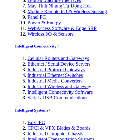
Human Machine Interfaces
Máy Tính Nhúng Tự Động Hóa
Module Remote I/O & Wireless Sensing
Panel PC
Power & Energy
WebAccess Software & Edge SRP
Wireless I/O & Sensors
Intelligent Connectivity
Cellular Routers and Gateways
Ethernet / Serial Device Servers
Industrial Protocol Gateways
Industrial Ethernet Switches
Industrial Media Converters
Industrial Wireless and Gateway
Intelligent Connectivity Software
Serial / USB Communications
Intelligent Systems
Box IPC
CPCI & VPX Blades & Boards
Industrial Computer Chassis
Intelligent Transportation Systems