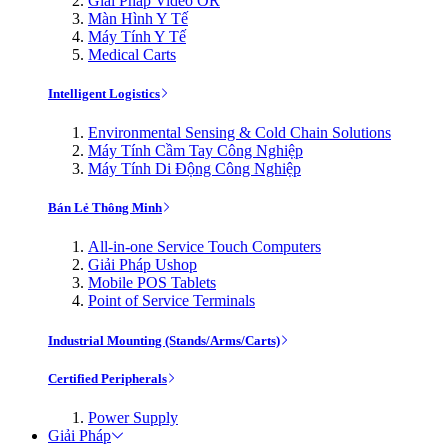
Giải Pháp Video OR
Màn Hình Y Tế
Máy Tính Y Tế
Medical Carts
Intelligent Logistics
Environmental Sensing & Cold Chain Solutions
Máy Tính Cầm Tay Công Nghiệp
Máy Tính Di Động Công Nghiệp
Bán Lẻ Thông Minh
All-in-one Service Touch Computers
Giải Pháp Ushop
Mobile POS Tablets
Point of Service Terminals
Industrial Mounting (Stands/Arms/Carts)
Certified Peripherals
Power Supply
Giải Pháp