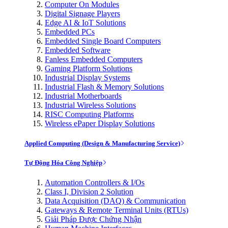
Computer On Modules
Digital Signage Players
Edge AI & IoT Solutions
Embedded PCs
Embedded Single Board Computers
Embedded Software
Fanless Embedded Computers
Gaming Platform Solutions
Industrial Display Systems
Industrial Flash & Memory Solutions
Industrial Motherboards
Industrial Wireless Solutions
RISC Computing Platforms
Wireless ePaper Display Solutions
Applied Computing (Design & Manufacturing Service)
Tự Động Hóa Công Nghiệp
Automation Controllers & I/Os
Class I, Division 2 Solution
Data Acquisition (DAQ) & Communication
Gateways & Remote Terminal Units (RTUs)
Giải Pháp Được Chứng Nhận