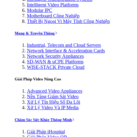
Intelligent Video Platforms
Modular IPC
Motherboard Công Nghiệp
Thiết Bị Ngoại Vi Máy Tính Công Nghiệp
Mạng & Truyền Thông
Industrial, Telecom and Cloud Servers
Network Interface & Acceleration Cards
Network Security Appliances
SD-WAN & uCPE Platforms
WISE-STACK Private Cloud
Giải Pháp Video Nâng Cao
Advanced Video Appliances
Nền Tảng Giám Sát Video
Xử Lý Tín Hiệu Số Đa Lõi
Xử Lý Video Và IP Media
Chăm Sóc Sức Khỏe Thông Minh
Giải Pháp iHospital