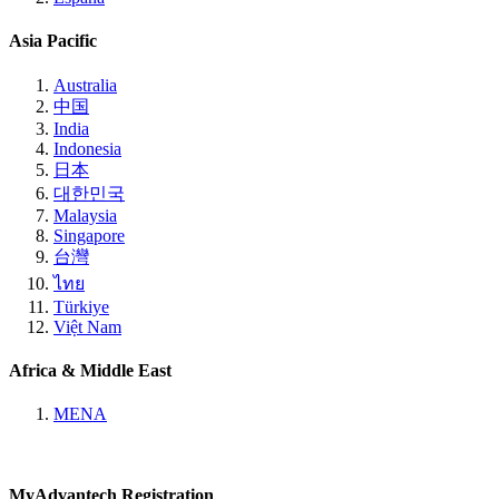
Asia Pacific
Australia
中国
India
Indonesia
日本
대한민국
Malaysia
Singapore
台灣
ไทย
Türkiye
Việt Nam
Africa & Middle East
MENA
MyAdvantech Registration