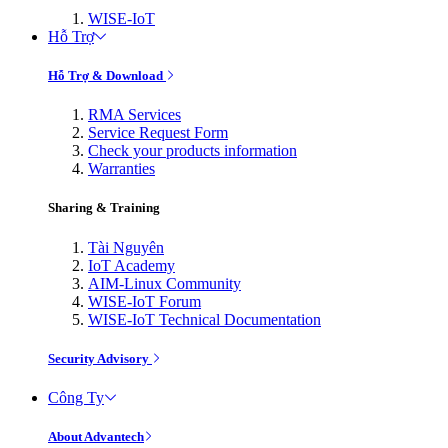
WISE-IoT
Hỗ Trợ
Hỗ Trợ & Download
RMA Services
Service Request Form
Check your products information
Warranties
Sharing & Training
Tài Nguyên
IoT Academy
AIM-Linux Community
WISE-IoT Forum
WISE-IoT Technical Documentation
Security Advisory
Công Ty
About Advantech