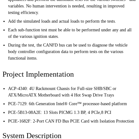
variables. No human intervention is needed, resulting in improved
testing efficiency.
Add the simulated loads and actual loads to perform the tests.
Each sub-function test must be able to be performed under any and all
of the various ignition states.
During the test, the CANFD bus can be used to diagnose the vehicle
body controller configuration data to perform tests on the various
functional items.
Project Implementation
ACP-4340: 4U Rackmount Chassis for Full-size SHB/SBC or
ATX/MicroATX Motherboard with 4 Hot Swap Drive Trays
PCE-7129: 6th Generation Intel® Core™ processor-based platform
PCE-5B13-08A2E: 13 Slots PICMG 1.3 BP, 4 PCIe,8 PCI
PCIE-1682F: 2-Port CAN FD Bus PCIE Card with Isolation Protection
System Description