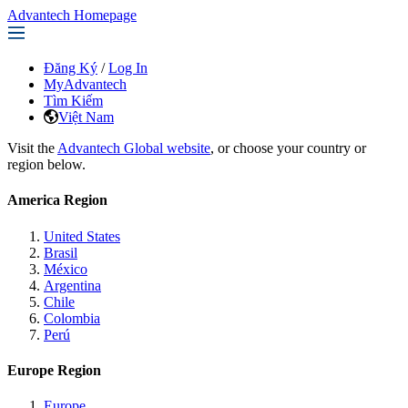
Advantech Homepage
Đăng Ký
/
Log In
MyAdvantech
Tìm Kiếm
Việt Nam
Visit the
Advantech Global website
, or choose your country or
region below.
America Region
United States
Brasil
México
Argentina
Chile
Colombia
Perú
Europe Region
Europe