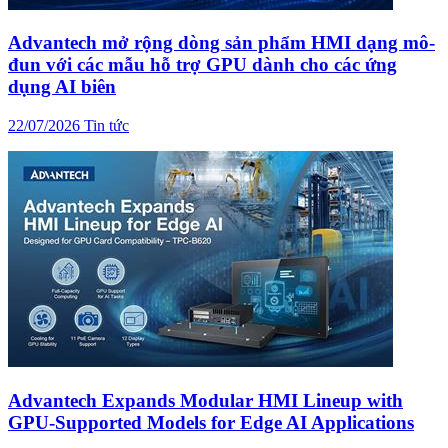
Advantech mở rộng dòng sản phẩm HMI dạng mô-
đun với các mẫu hỗ trợ GPU dành cho các ứng
dụng AI biên
22/07/2026
Tin tức
Advantech Expands Modular HMI Lineup with
GPU-Supported Models for Edge AI Applications