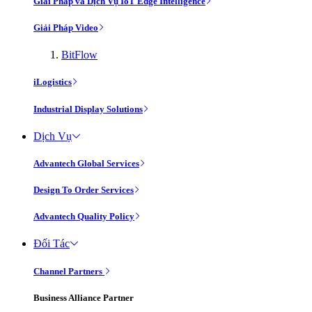
Giải Pháp và Dịch Vụ IoT Edge Intelligence
Giải Pháp Video
BitFlow
iLogistics
Industrial Display Solutions
Dịch Vụ
Advantech Global Services
Design To Order Services
Advantech Quality Policy
Đối Tác
Channel Partners
Business Alliance Partner