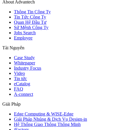
About Advantech
Thông Tin Công Ty
Tin Tức Công Ty
Quan Hệ Đầu Tư
Sứ Mệnh Công Ty
Jobs Search
Employee
Tài Nguyên
Case Study
Whitepaper
Industry Focus
Video
Tin tức
eCatalog
FAQ
A-connect
Giải Pháp
Edge Computing & WISE-Edge
Giải Pháp Nhúng & Dịch Vụ Design-in
Hệ Thống Giao Thông Thông Minh
iFactory