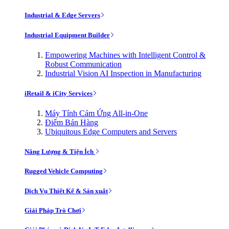
Industrial & Edge Servers
Industrial Equipment Builder
Empowering Machines with Intelligent Control &
Robust Communication
Industrial Vision AI Inspection in Manufacturing
iRetail & iCity Services
Máy Tính Cảm Ứng All-in-One
Điểm Bán Hàng
Ubiquitous Edge Computers and Servers
Năng Lượng & Tiện Ích
Rugged Vehicle Computing
Dịch Vụ Thiết Kế & Sản xuất
Giải Pháp Trò Chơi