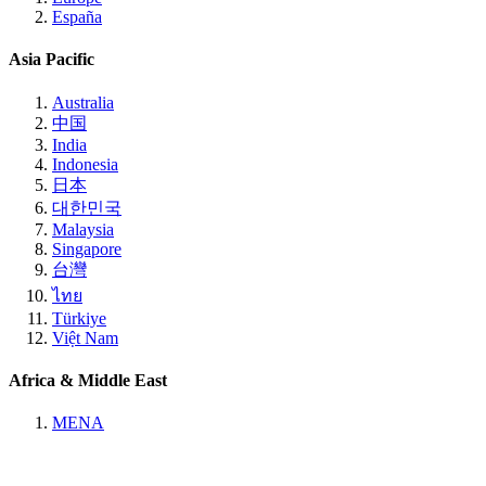
España
Asia Pacific
Australia
中国
India
Indonesia
日本
대한민국
Malaysia
Singapore
台灣
ไทย
Türkiye
Việt Nam
Africa & Middle East
MENA