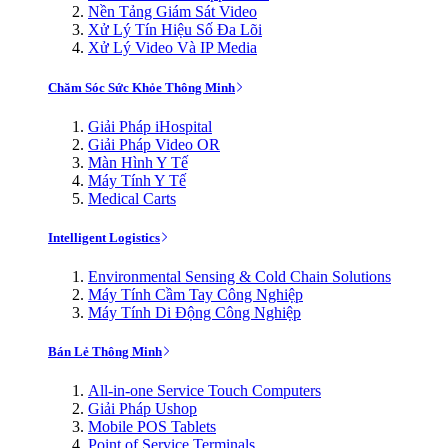
Nền Tảng Giám Sát Video
Xử Lý Tín Hiệu Số Đa Lõi
Xử Lý Video Và IP Media
Chăm Sóc Sức Khỏe Thông Minh
Giải Pháp iHospital
Giải Pháp Video OR
Màn Hình Y Tế
Máy Tính Y Tế
Medical Carts
Intelligent Logistics
Environmental Sensing & Cold Chain Solutions
Máy Tính Cầm Tay Công Nghiệp
Máy Tính Di Động Công Nghiệp
Bán Lẻ Thông Minh
All-in-one Service Touch Computers
Giải Pháp Ushop
Mobile POS Tablets
Point of Service Terminals