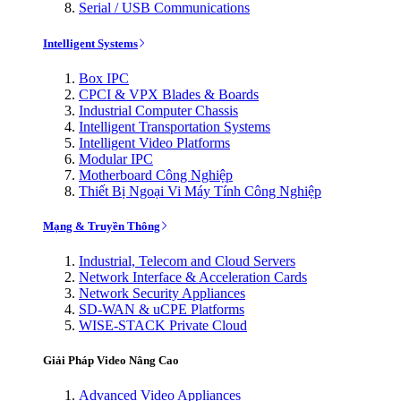
Serial / USB Communications
Intelligent Systems
Box IPC
CPCI & VPX Blades & Boards
Industrial Computer Chassis
Intelligent Transportation Systems
Intelligent Video Platforms
Modular IPC
Motherboard Công Nghiệp
Thiết Bị Ngoại Vi Máy Tính Công Nghiệp
Mạng & Truyền Thông
Industrial, Telecom and Cloud Servers
Network Interface & Acceleration Cards
Network Security Appliances
SD-WAN & uCPE Platforms
WISE-STACK Private Cloud
Giải Pháp Video Nâng Cao
Advanced Video Appliances