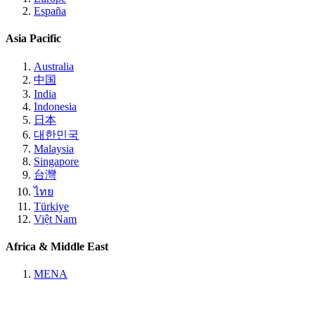
España
Asia Pacific
Australia
中国
India
Indonesia
日本
대한민국
Malaysia
Singapore
台灣
ไทย
Türkiye
Việt Nam
Africa & Middle East
MENA