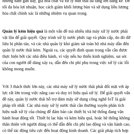
những năm gần đây, giá hóa chất và xử lý bùn thải đã tăng lên đáng kể. Để
tối đa hóa lợi nhuận, học cách giảm khối lượng bùn và sử dụng liều lượng
hóa chất chính xác là những nhiệm vụ quan trọng.
Quản lý kém hiệu quả
là một vấn đề mà nhiều nhà máy xử lý nước phải
vật lộn để giải quyết. Quy trình xử lý nước phức tạp và phân cấp, do đó dữ
liệu bị phân tán, và các nhà quản lý khó giám sát toàn bộ nhà máy dẫn đến
quản lý nước thải kém. Ngoài ra, các quyết định quan trọng vẫn cần được
thực hiện bởi các nhà điều hành, vì vậy nếu họ thiếu kinh nghiệm, sai sót
của con người dễ dàng xảy ra, dẫn đến chi phí phụ trong việc xử lý các lỗi
không mong muốn.
Với 3 thách thức lớn này, các nhà máy xử lý nước thải phải đối mặt với áp
lực rất lớn trong việc nâng cao và duy trì hiệu quả xử lý. Để giải quyết vấn
đề này, quản lý nước thải hỗ trợ đám mây sử dụng công nghệ IoT là giải
pháp tốt nhất. Các nhà máy xử lý nước thải cần thường xuyên phân tích
hiệu suất xử lý của chúng để đảm bảo các thiết bị và hệ thống đang vận
hành hoạt động tốt. Thiết bị lạc hậu và kém hiệu quả, hoặc hệ thống không
thân thiện với người dùng có thể dẫn đến chi phí lao động và vận hành cao,
có thể tác động tiêu cực đến hoạt động kinh doanh. Các giải pháp tích hợp