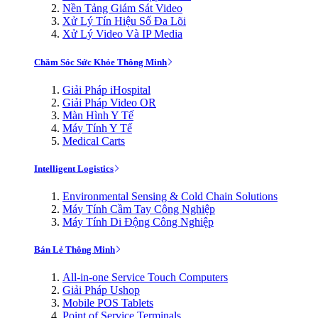
Nền Tảng Giám Sát Video
Xử Lý Tín Hiệu Số Đa Lõi
Xử Lý Video Và IP Media
Chăm Sóc Sức Khỏe Thông Minh
Giải Pháp iHospital
Giải Pháp Video OR
Màn Hình Y Tế
Máy Tính Y Tế
Medical Carts
Intelligent Logistics
Environmental Sensing & Cold Chain Solutions
Máy Tính Cầm Tay Công Nghiệp
Máy Tính Di Động Công Nghiệp
Bán Lẻ Thông Minh
All-in-one Service Touch Computers
Giải Pháp Ushop
Mobile POS Tablets
Point of Service Terminals