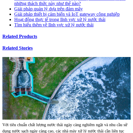
những thách thức này như thế nào?
Giải pháp quản lý dựa trên đám mây
Giải pháp thiết bị cảm biến và IoT gateway công nghiệp
Hoạt động thực tế trong lĩnh vực xử lý nước thải
Tìm hiểu thêm về lĩnh vực xử lý nước thải
Related Products
Related Stories
Với tiêu chuẩn chất lượng nước thải ngày càng nghiêm ngặt và nhu cầu sử
dụng nước sạch ngày càng cao, các nhà máy xử lý nước thải cần liên tục