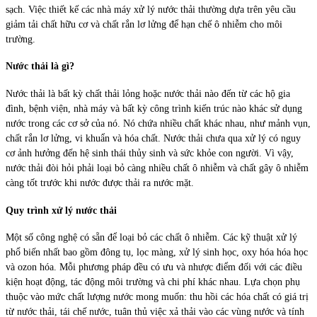
sạch. Việc thiết kế các nhà máy xử lý nước thải thường dựa trên yêu cầu
giảm tải chất hữu cơ và chất rắn lơ lửng để hạn chế ô nhiễm cho môi
trường.
Nước thải là gì?
Nước thải là bất kỳ chất thải lỏng hoặc nước thải nào đến từ các hộ gia
đình, bệnh viện, nhà máy và bất kỳ công trình kiến trúc nào khác sử dụng
nước trong các cơ sở của nó. Nó chứa nhiều chất khác nhau, như mảnh vụn,
chất rắn lơ lửng, vi khuẩn và hóa chất. Nước thải chưa qua xử lý có nguy
cơ ảnh hưởng đến hệ sinh thái thủy sinh và sức khỏe con người. Vì vậy,
nước thải đòi hỏi phải loại bỏ càng nhiều chất ô nhiễm và chất gây ô nhiễm
càng tốt trước khi nước được thải ra nước mặt.
Quy trình xử lý nước thải
Một số công nghệ có sẵn để loại bỏ các chất ô nhiễm. Các kỹ thuật xử lý
phổ biến nhất bao gồm đông tụ, lọc màng, xử lý sinh học, oxy hóa hóa học
và ozon hóa. Mỗi phương pháp đều có ưu và nhược điểm đối với các điều
kiện hoạt động, tác động môi trường và chi phí khác nhau. Lựa chọn phụ
thuộc vào mức chất lượng nước mong muốn: thu hồi các hóa chất có giá trị
từ nước thải, tái chế nước, tuân thủ việc xả thải vào các vùng nước và tính