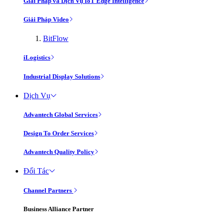
Giải Pháp và Dịch Vụ IoT Edge Intelligence
Giải Pháp Video
BitFlow
iLogistics
Industrial Display Solutions
Dịch Vụ
Advantech Global Services
Design To Order Services
Advantech Quality Policy
Đối Tác
Channel Partners
Business Alliance Partner