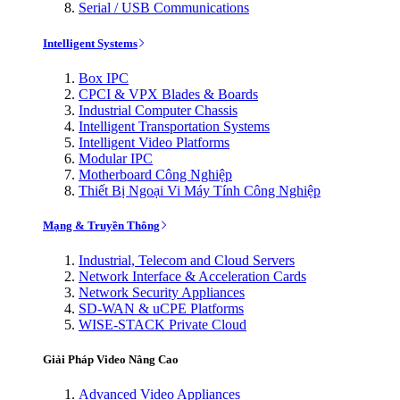
Serial / USB Communications
Intelligent Systems
Box IPC
CPCI & VPX Blades & Boards
Industrial Computer Chassis
Intelligent Transportation Systems
Intelligent Video Platforms
Modular IPC
Motherboard Công Nghiệp
Thiết Bị Ngoại Vi Máy Tính Công Nghiệp
Mạng & Truyền Thông
Industrial, Telecom and Cloud Servers
Network Interface & Acceleration Cards
Network Security Appliances
SD-WAN & uCPE Platforms
WISE-STACK Private Cloud
Giải Pháp Video Nâng Cao
Advanced Video Appliances