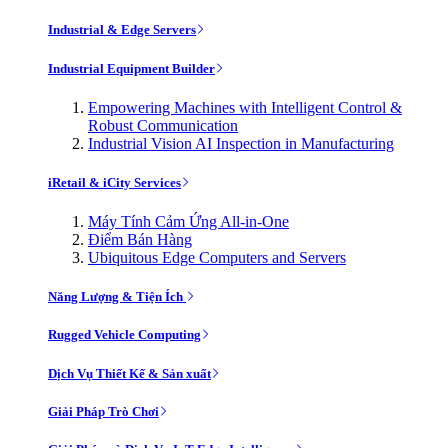
Industrial & Edge Servers
Industrial Equipment Builder
Empowering Machines with Intelligent Control &
Robust Communication
Industrial Vision AI Inspection in Manufacturing
iRetail & iCity Services
Máy Tính Cảm Ứng All-in-One
Điểm Bán Hàng
Ubiquitous Edge Computers and Servers
Năng Lượng & Tiện Ích
Rugged Vehicle Computing
Dịch Vụ Thiết Kế & Sản xuất
Giải Pháp Trò Chơi