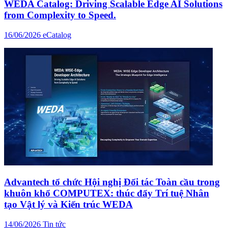
WEDA Catalog: Driving Scalable Edge AI Solutions
from Complexity to Speed.
16/06/2026
eCatalog
Advantech tổ chức Hội nghị Đối tác Toàn cầu trong
khuôn khổ COMPUTEX: thúc đẩy Trí tuệ Nhân
tạo Vật lý và Kiến trúc WEDA
14/06/2026
Tin tức