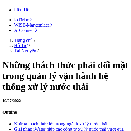
Liên Hệ
IoTMart
WISE-Marketplace
A-Connect
Trang chủ
/
Hỗ Trợ
/
Tài Nguyên
/
Những thách thức phải đối mặt
trong quản lý vận hành hệ
thống xử lý nước thải
19/07/2022
Outline
Những thách thức lớn trong ngành xử lý nước thải
Giải pháp iWater giúp các công ty xử lý nước thải vượt qua