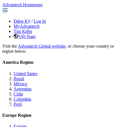
Advantech Homepage
Đăng Ký
/
Log In
MyAdvantech
Tìm Kiếm
Việt Nam
Visit the
Advantech Global website
, or choose your country or
region below.
America Region
United States
Brasil
México
Argentina
Chile
Colombia
Perú
Europe Region
Europe