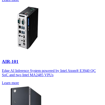
AIR-101
Edge AI Inference System powered by Intel Atom® E3940 QC
SoC and two Intel MA2485 VPUs
Learn more