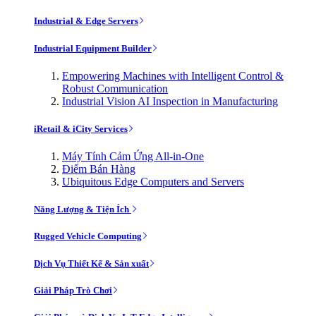
Industrial & Edge Servers
Industrial Equipment Builder
Empowering Machines with Intelligent Control &
Robust Communication
Industrial Vision AI Inspection in Manufacturing
iRetail & iCity Services
Máy Tính Cảm Ứng All-in-One
Điểm Bán Hàng
Ubiquitous Edge Computers and Servers
Năng Lượng & Tiện Ích
Rugged Vehicle Computing
Dịch Vụ Thiết Kế & Sản xuất
Giải Pháp Trò Chơi