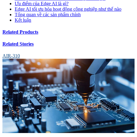
Ưu điểm của Edge AI là gì?
Edge AI tối ưu hóa hoạt động công nghiệp như thế nào
Tổng quan về các sản phẩm chính
Kết luận
Related Products
Related Stories
AIR-310