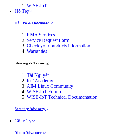
WISE-IoT
Hỗ Trợ
Hỗ Trợ & Download
RMA Services
Service Request Form
Check your products information
Warranties
Sharing & Training
Tài Nguyên
IoT Academy
AIM-Linux Community
WISE-IoT Forum
WISE-IoT Technical Documentation
Security Advisory
Công Ty
About Advantech