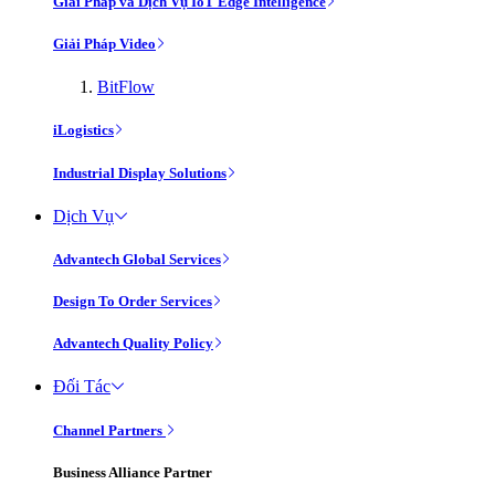
Giải Pháp và Dịch Vụ IoT Edge Intelligence
Giải Pháp Video
BitFlow
iLogistics
Industrial Display Solutions
Dịch Vụ
Advantech Global Services
Design To Order Services
Advantech Quality Policy
Đối Tác
Channel Partners
Business Alliance Partner