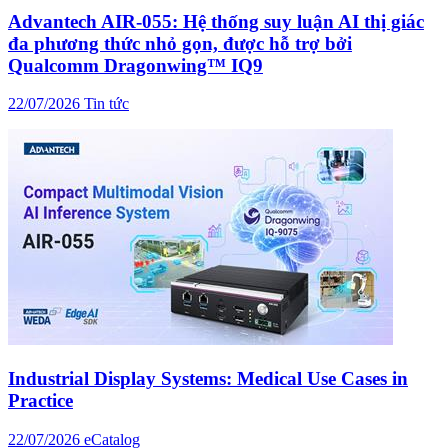
Advantech AIR-055: Hệ thống suy luận AI thị giác
đa phương thức nhỏ gọn, được hỗ trợ bởi
Qualcomm Dragonwing™ IQ9
22/07/2026
Tin tức
Industrial Display Systems: Medical Use Cases in
Practice
22/07/2026
eCatalog