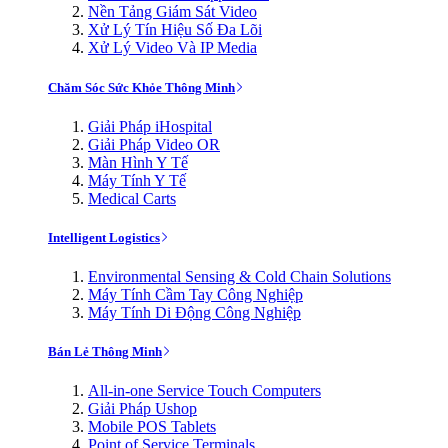
Nền Tảng Giám Sát Video
Xử Lý Tín Hiệu Số Đa Lõi
Xử Lý Video Và IP Media
Chăm Sóc Sức Khỏe Thông Minh
Giải Pháp iHospital
Giải Pháp Video OR
Màn Hình Y Tế
Máy Tính Y Tế
Medical Carts
Intelligent Logistics
Environmental Sensing & Cold Chain Solutions
Máy Tính Cầm Tay Công Nghiệp
Máy Tính Di Động Công Nghiệp
Bán Lẻ Thông Minh
All-in-one Service Touch Computers
Giải Pháp Ushop
Mobile POS Tablets
Point of Service Terminals