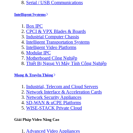
Serial / USB Communications
Intelligent Systems
Box IPC
CPCI & VPX Blades & Boards
Industrial Computer Chassis
Intelligent Transportation Systems
Intelligent Video Platforms
Modular IPC
Motherboard Công Nghiệp
Thiết Bị Ngoại Vi Máy Tính Công Nghiệp
Mạng & Truyền Thông
Industrial, Telecom and Cloud Servers
Network Interface & Acceleration Cards
Network Security Appliances
SD-WAN & uCPE Platforms
WISE-STACK Private Cloud
Giải Pháp Video Nâng Cao
Advanced Video Appliances