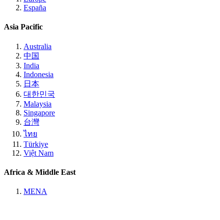
España
Asia Pacific
Australia
中国
India
Indonesia
日本
대한민국
Malaysia
Singapore
台灣
ไทย
Türkiye
Việt Nam
Africa & Middle East
MENA