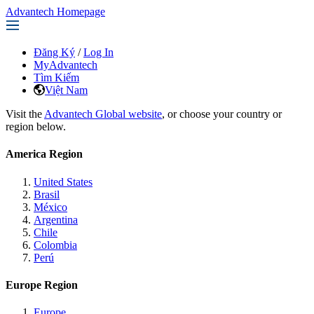
Advantech Homepage
Đăng Ký
/
Log In
MyAdvantech
Tìm Kiếm
Việt Nam
Visit the
Advantech Global website
, or choose your country or
region below.
America Region
United States
Brasil
México
Argentina
Chile
Colombia
Perú
Europe Region
Europe