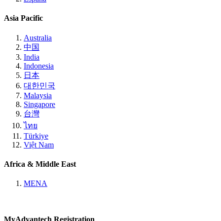
Asia Pacific
Australia
中国
India
Indonesia
日本
대한민국
Malaysia
Singapore
台灣
ไทย
Türkiye
Việt Nam
Africa & Middle East
MENA
MyAdvantech Registration