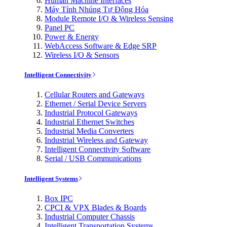
Human Machine Interfaces
Máy Tính Nhúng Tự Động Hóa
Module Remote I/O & Wireless Sensing
Panel PC
Power & Energy
WebAccess Software & Edge SRP
Wireless I/O & Sensors
Intelligent Connectivity
Cellular Routers and Gateways
Ethernet / Serial Device Servers
Industrial Protocol Gateways
Industrial Ethernet Switches
Industrial Media Converters
Industrial Wireless and Gateway
Intelligent Connectivity Software
Serial / USB Communications
Intelligent Systems
Box IPC
CPCI & VPX Blades & Boards
Industrial Computer Chassis
Intelligent Transportation Systems