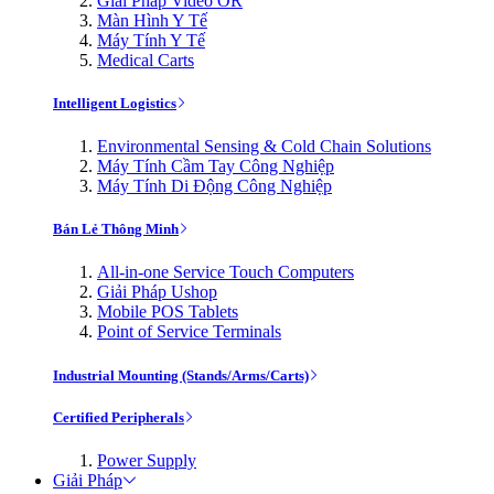
Giải Pháp Video OR
Màn Hình Y Tế
Máy Tính Y Tế
Medical Carts
Intelligent Logistics
Environmental Sensing & Cold Chain Solutions
Máy Tính Cầm Tay Công Nghiệp
Máy Tính Di Động Công Nghiệp
Bán Lẻ Thông Minh
All-in-one Service Touch Computers
Giải Pháp Ushop
Mobile POS Tablets
Point of Service Terminals
Industrial Mounting (Stands/Arms/Carts)
Certified Peripherals
Power Supply
Giải Pháp