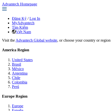
Advantech Homepage
Đăng Ký
/
Log In
MyAdvantech
Tìm Kiếm
Việt Nam
Visit the
Advantech Global website
, or choose your country or region
America Region
United States
Brasil
México
Argentina
Chile
Colombia
Perú
Europe Region
Europe
España