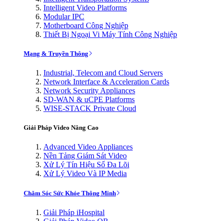
Intelligent Video Platforms
Modular IPC
Motherboard Công Nghiệp
Thiết Bị Ngoại Vi Máy Tính Công Nghiệp
Mạng & Truyền Thông
Industrial, Telecom and Cloud Servers
Network Interface & Acceleration Cards
Network Security Appliances
SD-WAN & uCPE Platforms
WISE-STACK Private Cloud
Giải Pháp Video Nâng Cao
Advanced Video Appliances
Nền Tảng Giám Sát Video
Xử Lý Tín Hiệu Số Đa Lõi
Xử Lý Video Và IP Media
Chăm Sóc Sức Khỏe Thông Minh
Giải Pháp iHospital