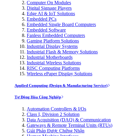
Computer On Modules
Digital Signage Players
Edge AI & IoT Solutions
Embedded PCs
Embedded Single Board Computers
Embedded Software
Fanless Embedded Computers
Gaming Platform Solutions
Industrial Display Systems
Industrial Flash & Memory Solutions
Industrial Motherboards
Industrial Wireless Solutions
RISC Computing Platforms
Wireless ePaper Display Solutions
Applied Computing (Design & Manufacturing Service)
Tự Động Hóa Công Nghiệp
Automation Controllers & I/Os
Class I, Division 2 Solution
Data Acquisition (DAQ) & Communication
Gateways & Remote Terminal Units (RTUs)
Giải Pháp Được Chứng Nhận