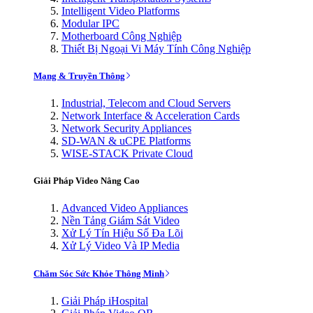
Intelligent Video Platforms
Modular IPC
Motherboard Công Nghiệp
Thiết Bị Ngoại Vi Máy Tính Công Nghiệp
Mạng & Truyền Thông
Industrial, Telecom and Cloud Servers
Network Interface & Acceleration Cards
Network Security Appliances
SD-WAN & uCPE Platforms
WISE-STACK Private Cloud
Giải Pháp Video Nâng Cao
Advanced Video Appliances
Nền Tảng Giám Sát Video
Xử Lý Tín Hiệu Số Đa Lõi
Xử Lý Video Và IP Media
Chăm Sóc Sức Khỏe Thông Minh
Giải Pháp iHospital