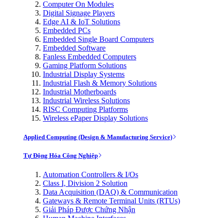
Computer On Modules
Digital Signage Players
Edge AI & IoT Solutions
Embedded PCs
Embedded Single Board Computers
Embedded Software
Fanless Embedded Computers
Gaming Platform Solutions
Industrial Display Systems
Industrial Flash & Memory Solutions
Industrial Motherboards
Industrial Wireless Solutions
RISC Computing Platforms
Wireless ePaper Display Solutions
Applied Computing (Design & Manufacturing Service)
Tự Động Hóa Công Nghiệp
Automation Controllers & I/Os
Class I, Division 2 Solution
Data Acquisition (DAQ) & Communication
Gateways & Remote Terminal Units (RTUs)
Giải Pháp Được Chứng Nhận