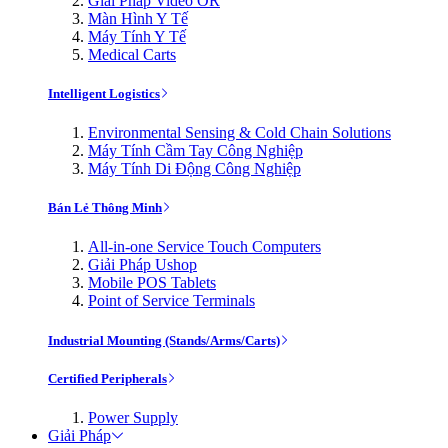
Giải Pháp Video OR
Màn Hình Y Tế
Máy Tính Y Tế
Medical Carts
Intelligent Logistics
Environmental Sensing & Cold Chain Solutions
Máy Tính Cầm Tay Công Nghiệp
Máy Tính Di Động Công Nghiệp
Bán Lẻ Thông Minh
All-in-one Service Touch Computers
Giải Pháp Ushop
Mobile POS Tablets
Point of Service Terminals
Industrial Mounting (Stands/Arms/Carts)
Certified Peripherals
Power Supply
Giải Pháp