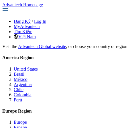
Advantech Homepage
Đăng Ký
/
Log In
MyAdvantech
Tìm Kiếm
Việt Nam
Visit the
Advantech Global website
, or choose your country or region
America Region
United States
Brasil
México
Argentina
Chile
Colombia
Perú
Europe Region
Europe
España