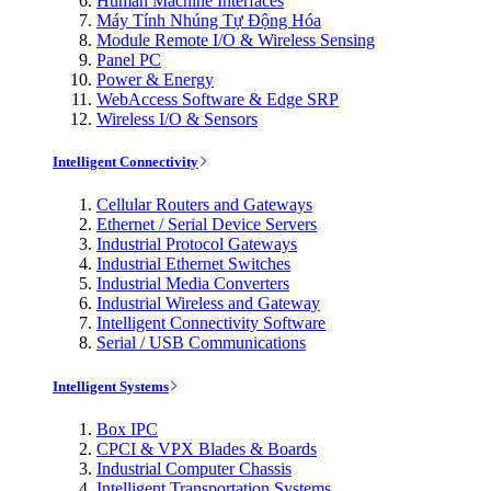
Human Machine Interfaces
Máy Tính Nhúng Tự Động Hóa
Module Remote I/O & Wireless Sensing
Panel PC
Power & Energy
WebAccess Software & Edge SRP
Wireless I/O & Sensors
Intelligent Connectivity
Cellular Routers and Gateways
Ethernet / Serial Device Servers
Industrial Protocol Gateways
Industrial Ethernet Switches
Industrial Media Converters
Industrial Wireless and Gateway
Intelligent Connectivity Software
Serial / USB Communications
Intelligent Systems
Box IPC
CPCI & VPX Blades & Boards
Industrial Computer Chassis
Intelligent Transportation Systems