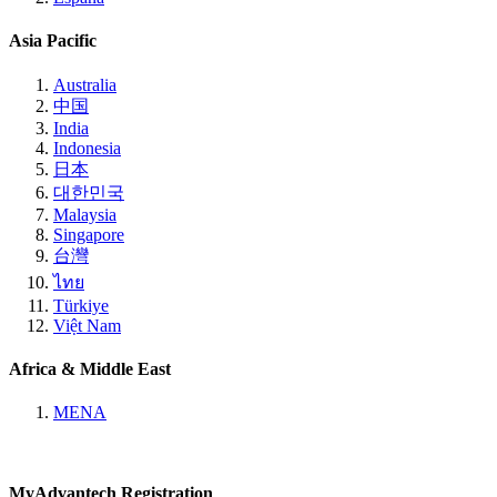
Asia Pacific
Australia
中国
India
Indonesia
日本
대한민국
Malaysia
Singapore
台灣
ไทย
Türkiye
Việt Nam
Africa & Middle East
MENA
MyAdvantech Registration