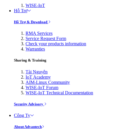
WISE-IoT
Hỗ Trợ
Hỗ Trợ & Download
RMA Services
Service Request Form
Check your products information
Warranties
Sharing & Training
Tài Nguyên
IoT Academy
AIM-Linux Community
WISE-IoT Forum
WISE-IoT Technical Documentation
Security Advisory
Công Ty
About Advantech