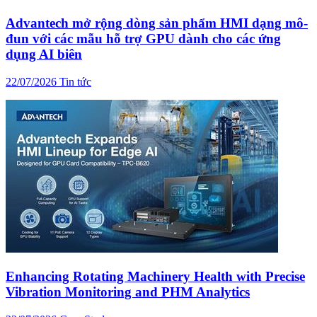
Advantech mở rộng dòng sản phẩm HMI dạng mô-
đun với các mẫu hỗ trợ GPU dành cho các ứng
dụng AI biên
22/07/2026
Tin tức
Enhancing Rotating Machinery Health with Precise
Vibration Monitoring and PHM Analytics