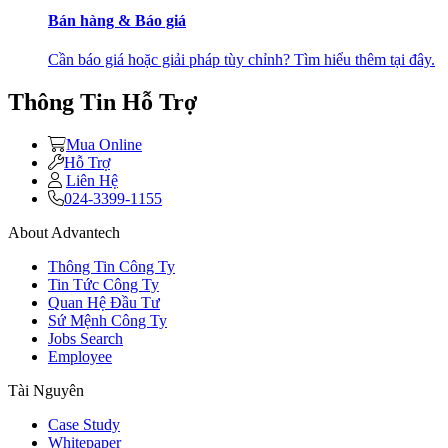
Bán hàng & Báo giá
Cần báo giá hoặc giải pháp tùy chỉnh? Tìm hiểu thêm tại đây.
Thông Tin Hỗ Trợ
Mua Online
Hỗ Trợ
Liên Hệ
024-3399-1155
About Advantech
Thông Tin Công Ty
Tin Tức Công Ty
Quan Hệ Đầu Tư
Sứ Mệnh Công Ty
Jobs Search
Employee
Tài Nguyên
Case Study
Whitepaper