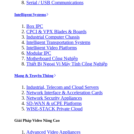
Serial / USB Communications
Intelligent Systems
Box IPC
CPCI & VPX Blades & Boards
Industrial Computer Chassis
Intelligent Transportation Systems
Intelligent Video Platforms
Modular IPC
Motherboard Công Nghiệp
Thiết Bị Ngoại Vi Máy Tính Công Nghiệp
Mạng & Truyền Thông
Industrial, Telecom and Cloud Servers
Network Interface & Acceleration Cards
Network Security Appliances
SD-WAN & uCPE Platforms
WISE-STACK Private Cloud
Giải Pháp Video Nâng Cao
Advanced Video Appliances