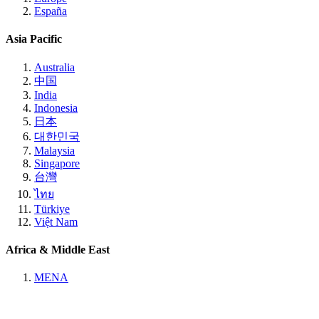
España
Asia Pacific
Australia
中国
India
Indonesia
日本
대한민국
Malaysia
Singapore
台灣
ไทย
Türkiye
Việt Nam
Africa & Middle East
MENA