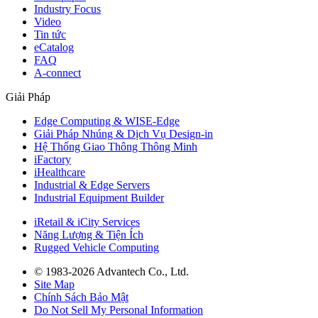
Industry Focus
Video
Tin tức
eCatalog
FAQ
A-connect
Giải Pháp
Edge Computing & WISE-Edge
Giải Pháp Nhúng & Dịch Vụ Design-in
Hệ Thống Giao Thông Thông Minh
iFactory
iHealthcare
Industrial & Edge Servers
Industrial Equipment Builder
iRetail & iCity Services
Năng Lượng & Tiện Ích
Rugged Vehicle Computing
© 1983-2026 Advantech Co., Ltd.
Site Map
Chính Sách Bảo Mật
Do Not Sell My Personal Information