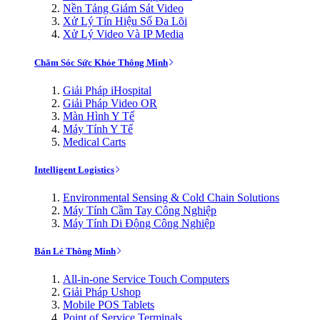
Nền Tảng Giám Sát Video
Xử Lý Tín Hiệu Số Đa Lõi
Xử Lý Video Và IP Media
Chăm Sóc Sức Khỏe Thông Minh
Giải Pháp iHospital
Giải Pháp Video OR
Màn Hình Y Tế
Máy Tính Y Tế
Medical Carts
Intelligent Logistics
Environmental Sensing & Cold Chain Solutions
Máy Tính Cầm Tay Công Nghiệp
Máy Tính Di Động Công Nghiệp
Bán Lẻ Thông Minh
All-in-one Service Touch Computers
Giải Pháp Ushop
Mobile POS Tablets
Point of Service Terminals