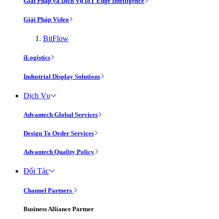
Giải Pháp và Dịch Vụ IoT Edge Intelligence
Giải Pháp Video
BitFlow
iLogistics
Industrial Display Solutions
Dịch Vụ
Advantech Global Services
Design To Order Services
Advantech Quality Policy
Đối Tác
Channel Partners
Business Alliance Partner