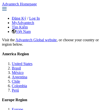
Advantech Homepage
Đăng Ký
/
Log In
MyAdvantech
Tìm Kiếm
Việt Nam
Visit the
Advantech Global website
, or choose your country or
region below.
America Region
United States
Brasil
México
Argentina
Chile
Colombia
Perú
Europe Region
Europe