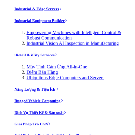
Industrial & Edge Servers
Industrial Equipment Builder
Empowering Machines with Intelligent Control &
Robust Communication
Industrial Vision AI Inspection in Manufacturing
iRetail & iCity Services
Máy Tính Cảm Ứng All-in-One
Điểm Bán Hàng
Ubiquitous Edge Computers and Servers
Năng Lượng & Tiện Ích
Rugged Vehicle Computing
Dịch Vụ Thiết Kế & Sản xuất
Giải Pháp Trò Chơi