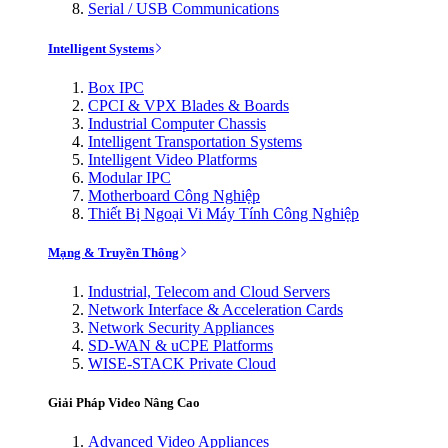
Serial / USB Communications
Intelligent Systems
Box IPC
CPCI & VPX Blades & Boards
Industrial Computer Chassis
Intelligent Transportation Systems
Intelligent Video Platforms
Modular IPC
Motherboard Công Nghiệp
Thiết Bị Ngoại Vi Máy Tính Công Nghiệp
Mạng & Truyền Thông
Industrial, Telecom and Cloud Servers
Network Interface & Acceleration Cards
Network Security Appliances
SD-WAN & uCPE Platforms
WISE-STACK Private Cloud
Giải Pháp Video Nâng Cao
Advanced Video Appliances