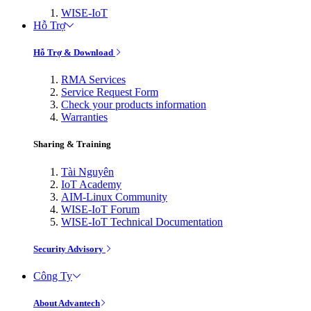
WISE-IoT
Hỗ Trợ
Hỗ Trợ & Download
RMA Services
Service Request Form
Check your products information
Warranties
Sharing & Training
Tài Nguyên
IoT Academy
AIM-Linux Community
WISE-IoT Forum
WISE-IoT Technical Documentation
Security Advisory
Công Ty
About Advantech