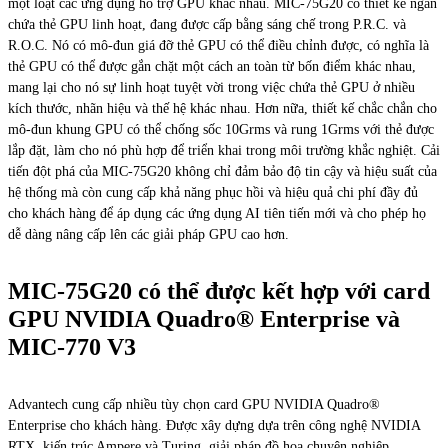
một loạt các ứng dụng hỗ trợ GPU khác nhau. MIC-75G20 có thiết kế ngăn
chứa thẻ GPU linh hoạt, đang được cấp bằng sáng chế trong P.R.C. và
R.O.C. Nó có mô-đun giá đỡ thẻ GPU có thể điều chỉnh được, có nghĩa là
thẻ GPU có thể được gắn chặt một cách an toàn từ bốn điểm khác nhau,
mang lại cho nó sự linh hoạt tuyệt vời trong việc chứa thẻ GPU ở nhiều
kích thước, nhãn hiệu và thế hệ khác nhau. Hơn nữa, thiết kế chắc chắn cho
mô-đun khung GPU có thể chống sốc 10Grms và rung 1Grms với thẻ được
lắp đặt, làm cho nó phù hợp để triển khai trong môi trường khắc nghiệt. Cải
tiến đột phá của MIC-75G20 không chỉ đảm bảo độ tin cậy và hiệu suất của
hệ thống mà còn cung cấp khả năng phục hồi và hiệu quả chi phí đầy đủ
cho khách hàng để áp dụng các ứng dụng AI tiên tiến mới và cho phép họ
dễ dàng nâng cấp lên các giải pháp GPU cao hơn.
MIC-75G20 có thể được kết hợp với card
GPU NVIDIA Quadro® Enterprise và
MIC-770 V3
Advantech cung cấp nhiều tùy chọn card GPU NVIDIA Quadro®
Enterprise cho khách hàng. Được xây dựng dựa trên công nghệ NVIDIA
RTX, kiến ​​trúc Ampere và Turing, giải pháp đồ họa chuyên nghiệp