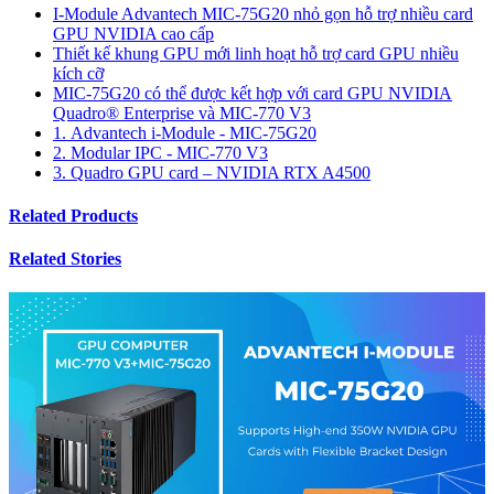
I-Module Advantech MIC-75G20 nhỏ gọn hỗ trợ nhiều card
GPU NVIDIA cao cấp
Thiết kế khung GPU mới linh hoạt hỗ trợ card GPU nhiều
kích cỡ
MIC-75G20 có thể được kết hợp với card GPU NVIDIA
Quadro® Enterprise và MIC-770 V3
1. Advantech i-Module - MIC-75G20
2. Modular IPC - MIC-770 V3
3. Quadro GPU card – NVIDIA RTX A4500
Related Products
Related Stories