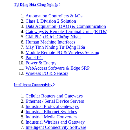
Tự Động Hóa Công Nghiệp
Automation Controllers & I/Os
Class I, Division 2 Solution
Data Acquisition (DAQ) & Communication
Gateways & Remote Terminal Units (RTUs)
Giải Pháp Được Chứng Nhận
Human Machine Interfaces
Máy Tính Nhúng Tự Động Hóa
Module Remote I/O & Wireless Sensing
Panel PC
Power & Energy
WebAccess Software & Edge SRP
Wireless I/O & Sensors
Intelligent Connectivity
Cellular Routers and Gateways
Ethernet / Serial Device Servers
Industrial Protocol Gateways
Industrial Ethernet Switches
Industrial Media Converters
Industrial Wireless and Gateway
Intelligent Connectivity Software