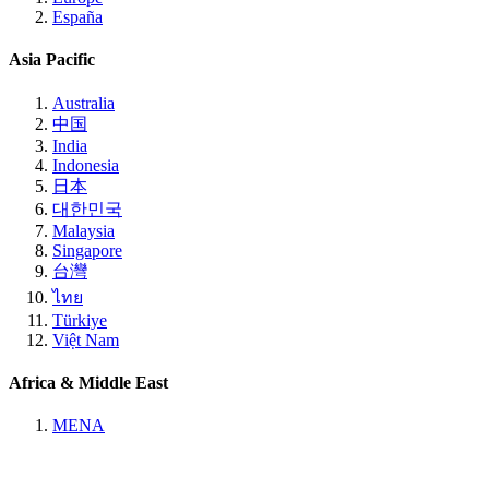
España
Asia Pacific
Australia
中国
India
Indonesia
日本
대한민국
Malaysia
Singapore
台灣
ไทย
Türkiye
Việt Nam
Africa & Middle East
MENA