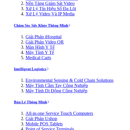
Nền Tảng Giám Sát Video
Xử Lý Tín Hiệu Số Đa Lõi
Xử Lý Video Và IP Media
Chăm Sóc Sức Khỏe Thông Minh
Giải Pháp iHospital
Giải Pháp Video OR
Màn Hình Y Tế
Máy Tính Y Tế
Medical Carts
Intelligent Logistics
Environmental Sensing & Cold Chain Solutions
Máy Tính Cầm Tay Công Nghiệp
Máy Tính Di Động Công Nghiệp
Bán Lẻ Thông Minh
All-in-one Service Touch Computers
Giải Pháp Ushop
Mobile POS Tablets
Point of Service Terminals