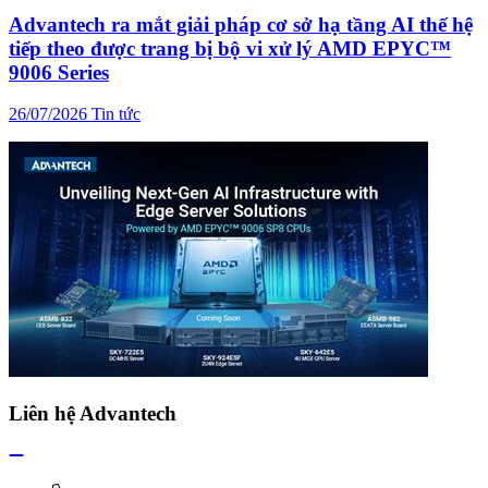
Advantech ra mắt giải pháp cơ sở hạ tầng AI thế hệ
tiếp theo được trang bị bộ vi xử lý AMD EPYC™
9006 Series
26/07/2026
Tin tức
Liên hệ Advantech