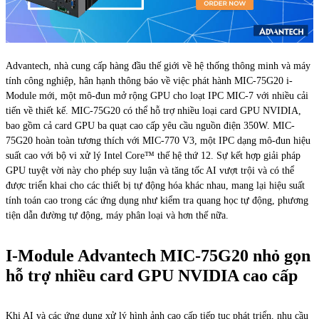
Advantech, nhà cung cấp hàng đầu thế giới về hệ thống thông minh và máy
tính công nghiệp, hân hạnh thông báo về việc phát hành MIC-75G20 i-
Module mới, một mô-đun mở rộng GPU cho loạt IPC MIC-7 với nhiều cải
tiến về thiết kế. MIC-75G20 có thể hỗ trợ nhiều loại card GPU NVIDIA,
bao gồm cả card GPU ba quạt cao cấp yêu cầu nguồn điện 350W. MIC-
75G20 hoàn toàn tương thích với MIC-770 V3, một IPC dạng mô-đun hiệu
suất cao với bộ vi xử lý Intel Core™ thế hệ thứ 12. Sự kết hợp giải pháp
GPU tuyệt vời này cho phép suy luận và tăng tốc AI vượt trội và có thể
được triển khai cho các thiết bị tự động hóa khác nhau, mang lại hiệu suất
tính toán cao trong các ứng dụng như kiểm tra quang học tự động, phương
tiện dẫn đường tự động, máy phân loại và hơn thế nữa.
I-Module Advantech MIC-75G20 nhỏ gọn
hỗ trợ nhiều card GPU NVIDIA cao cấp
Khi AI và các ứng dụng xử lý hình ảnh cao cấp tiếp tục phát triển, nhu cầu