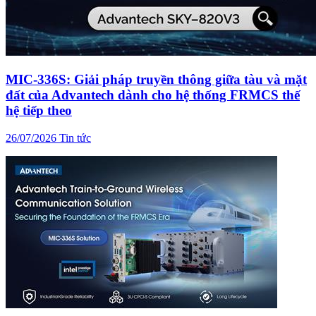
MIC-336S: Giải pháp truyền thông giữa tàu và mặt
đất của Advantech dành cho hệ thống FRMCS thế
hệ tiếp theo
26/07/2026
Tin tức