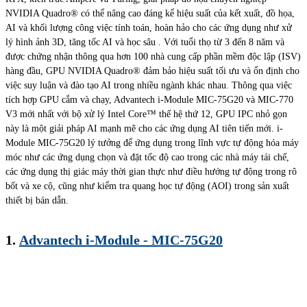
NVIDIA Quadro® có thể nâng cao đáng kể hiệu suất của kết xuất, đồ họa,
AI và khối lượng công việc tính toán, hoàn hảo cho các ứng dụng như xử
lý hình ảnh 3D, tăng tốc AI và học sâu . Với tuổi thọ từ 3 đến 8 năm và
được chứng nhận thông qua hơn 100 nhà cung cấp phần mềm độc lập (ISV)
hàng đầu, GPU NVIDIA Quadro® đảm bảo hiệu suất tối ưu và ổn định cho
việc suy luận và đào tạo AI trong nhiều ngành khác nhau. Thông qua việc
tích hợp GPU cắm và chạy, Advantech i-Module MIC-75G20 và MIC-770
V3 mới nhất với bộ xử lý Intel Core™ thế hệ thứ 12, GPU IPC nhỏ gọn
này là một giải pháp AI mạnh mẽ cho các ứng dụng AI tiên tiến mới. i-
Module MIC-75G20 lý tưởng để ứng dụng trong lĩnh vực tự động hóa máy
móc như các ứng dụng chọn và đặt tốc độ cao trong các nhà máy tái chế,
các ứng dụng thị giác máy thời gian thực như điều hướng tự động trong rô
bốt và xe cộ, cũng như kiểm tra quang học tự động (AOI) trong sản xuất
thiết bị bán dẫn.
1.
Advantech i-Module - MIC-75G20