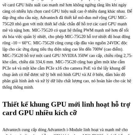
về card GPU hiệu suất cao mạnh mẽ hơn không ngừng tăng lên khi ngày
càng có nhiều lựa chọn card GPU hiệu suất cao ở nhiều dạng khác nhau. Để
đáp ứng nhu cầu này, Advantech đã thiết kế mô-đun mở rộng GPU MIC-
75G20 nhỏ gọn với một thiết kế chắc chắn để hỗ trợ các card GPU mạnh
mẽ và nặng hơn. MIC-75G20 có quạt hệ thống PWM mạnh mẽ hơn để tối
ưu hóa việc quản lý nhiệt, cho phép MIC-75G20 hỗ trợ nhiệt độ hoạt động
rộng -10 ~ 60°C. MIC-75G20 cũng cung cấp đầu vào nguồn 24VDC độc
lập cho các ứng dụng tiêu thụ điện năng cao lên đến 700W (cao điểm).
MIC-75G20 hỗ trợ một card GPU NVIDIA 350W cao cấp, chiều rộng 2,75-
khe cắm, chiều dài 334,6 mm. MIC-75G20 cũng bao gồm một khe cắm
PCIe x4 và một khe cắm PCIe x16 cho camera PoE và thẻ lấy khung để
chụp ảnh có thể được xử lý bởi mô hình GPU và AI ở biên, đảm bảo độ
phân giải hình ảnh và xử lý dữ liệu chất lượng cao, nó hoàn hảo cho các hệ
thống thông minh.
Thiết kế khung GPU mới linh hoạt hỗ trợ
card GPU nhiều kích cỡ
Advantech cung cấp dòng Advantech i-Module linh hoạt và mạnh mẽ cho