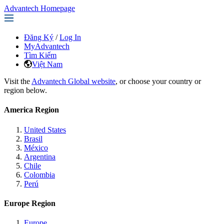
Advantech Homepage
Đăng Ký
/
Log In
MyAdvantech
Tìm Kiếm
Việt Nam
Visit the
Advantech Global website
, or choose your country or
region below.
America Region
United States
Brasil
México
Argentina
Chile
Colombia
Perú
Europe Region
Europe