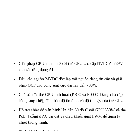
Giải pháp GPU mạnh mẽ với thẻ GPU cao cấp NVIDIA 350W
cho các ứng dụng AI.
Đầu vào nguồn 24VDC độc lập với nguồn đáng tin cậy và giải
pháp OCP cho công suất cực đại lên đến 700W.
Chủ sở hữu thẻ GPU linh hoạt (P.R.C và R.O.C. Đang chờ cấp
bằng sáng chế), đảm bảo độ ổn định và độ tin cậy của thẻ GPU.
Hỗ trợ nhiệt độ vận hành lên đến 60 độ C với GPU 350W và thẻ
PoE 4 cổng được cài đặt và điều khiển quạt PWM để quản lý
nhiệt thông minh.