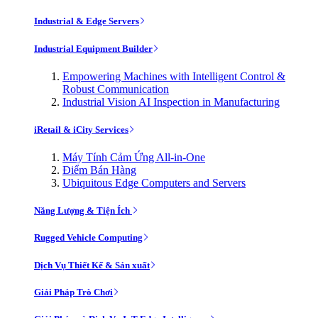
Industrial & Edge Servers
Industrial Equipment Builder
Empowering Machines with Intelligent Control &
Robust Communication
Industrial Vision AI Inspection in Manufacturing
iRetail & iCity Services
Máy Tính Cảm Ứng All-in-One
Điểm Bán Hàng
Ubiquitous Edge Computers and Servers
Năng Lượng & Tiện Ích
Rugged Vehicle Computing
Dịch Vụ Thiết Kế & Sản xuất
Giải Pháp Trò Chơi