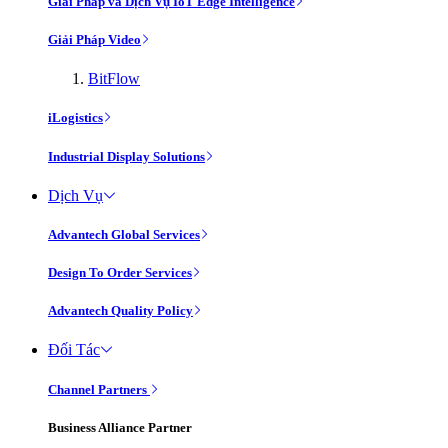
Giải Pháp và Dịch Vụ IoT Edge Intelligence
Giải Pháp Video
BitFlow
iLogistics
Industrial Display Solutions
Dịch Vụ
Advantech Global Services
Design To Order Services
Advantech Quality Policy
Đối Tác
Channel Partners
Business Alliance Partner