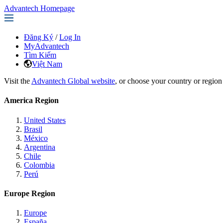
Advantech Homepage
Đăng Ký
/
Log In
MyAdvantech
Tìm Kiếm
Việt Nam
Visit the
Advantech Global website
, or choose your country or region
America Region
United States
Brasil
México
Argentina
Chile
Colombia
Perú
Europe Region
Europe
España