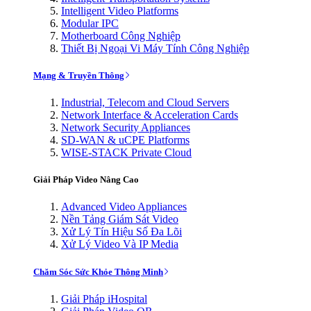
Intelligent Video Platforms
Modular IPC
Motherboard Công Nghiệp
Thiết Bị Ngoại Vi Máy Tính Công Nghiệp
Mạng & Truyền Thông
Industrial, Telecom and Cloud Servers
Network Interface & Acceleration Cards
Network Security Appliances
SD-WAN & uCPE Platforms
WISE-STACK Private Cloud
Giải Pháp Video Nâng Cao
Advanced Video Appliances
Nền Tảng Giám Sát Video
Xử Lý Tín Hiệu Số Đa Lõi
Xử Lý Video Và IP Media
Chăm Sóc Sức Khỏe Thông Minh
Giải Pháp iHospital