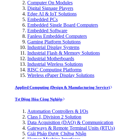
Computer On Modules
Digital Signage Players
Edge AI & IoT Solutions
Embedded PCs
Embedded Single Board Computers
Embedded Software
Fanless Embedded Computers
Gaming Platform Solutions
Industrial Display Systems
Industrial Flash & Memory Solutions
Industrial Motherboards
Industrial Wireless Solutions
RISC Computing Platforms
Wireless ePaper Display Solutions
Applied Computing (Design & Manufacturing Service)
Tự Động Hóa Công Nghiệp
Automation Controllers & I/Os
Class I, Division 2 Solution
Data Acquisition (DAQ) & Communication
Gateways & Remote Terminal Units (RTUs)
Giải Pháp Được Chứng Nhận