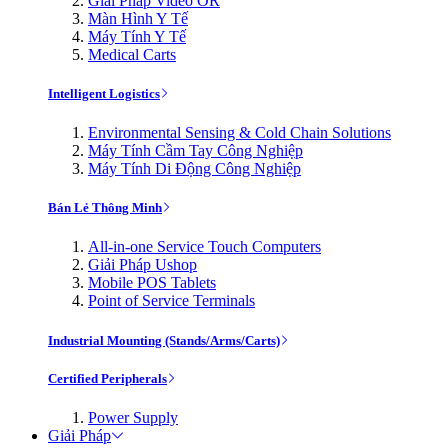
Giải Pháp Video OR
Màn Hình Y Tế
Máy Tính Y Tế
Medical Carts
Intelligent Logistics
Environmental Sensing & Cold Chain Solutions
Máy Tính Cầm Tay Công Nghiệp
Máy Tính Di Động Công Nghiệp
Bán Lẻ Thông Minh
All-in-one Service Touch Computers
Giải Pháp Ushop
Mobile POS Tablets
Point of Service Terminals
Industrial Mounting (Stands/Arms/Carts)
Certified Peripherals
Power Supply
Giải Pháp