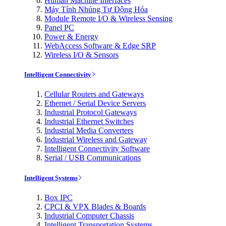
Human Machine Interfaces
Máy Tính Nhúng Tự Động Hóa
Module Remote I/O & Wireless Sensing
Panel PC
Power & Energy
WebAccess Software & Edge SRP
Wireless I/O & Sensors
Intelligent Connectivity
Cellular Routers and Gateways
Ethernet / Serial Device Servers
Industrial Protocol Gateways
Industrial Ethernet Switches
Industrial Media Converters
Industrial Wireless and Gateway
Intelligent Connectivity Software
Serial / USB Communications
Intelligent Systems
Box IPC
CPCI & VPX Blades & Boards
Industrial Computer Chassis
Intelligent Transportation Systems