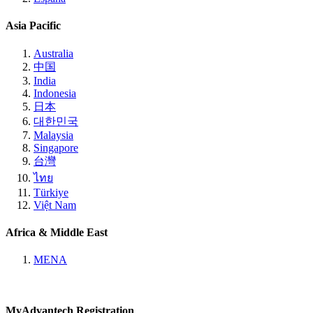
Asia Pacific
Australia
中国
India
Indonesia
日本
대한민국
Malaysia
Singapore
台灣
ไทย
Türkiye
Việt Nam
Africa & Middle East
MENA
MyAdvantech Registration