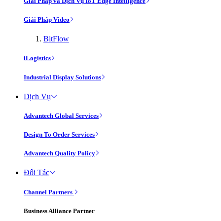
Giải Pháp và Dịch Vụ IoT Edge Intelligence
Giải Pháp Video
BitFlow
iLogistics
Industrial Display Solutions
Dịch Vụ
Advantech Global Services
Design To Order Services
Advantech Quality Policy
Đối Tác
Channel Partners
Business Alliance Partner