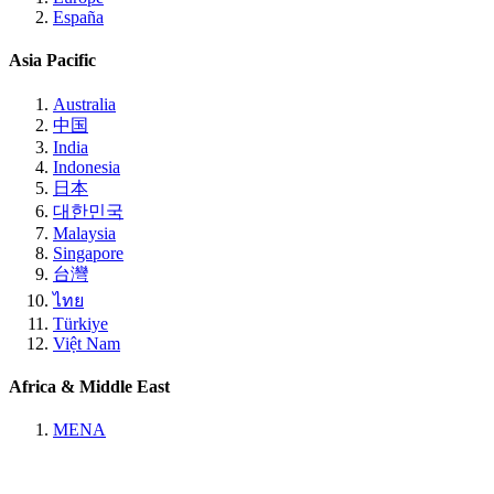
España
Asia Pacific
Australia
中国
India
Indonesia
日本
대한민국
Malaysia
Singapore
台灣
ไทย
Türkiye
Việt Nam
Africa & Middle East
MENA