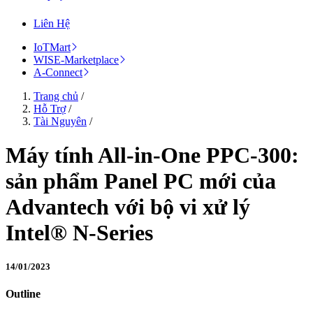
Liên Hệ
IoTMart
WISE-Marketplace
A-Connect
Trang chủ
/
Hỗ Trợ
/
Tài Nguyên
/
Máy tính All-in-One PPC-300:
sản phẩm Panel PC mới của
Advantech với bộ vi xử lý
Intel® N-Series
14/01/2023
Outline