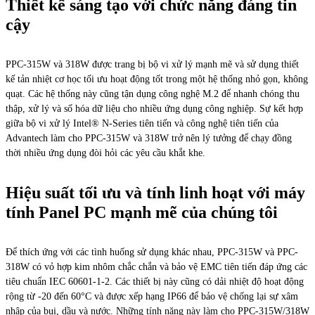
Thiết kế sáng tạo với chức năng đáng tin
cậy
PPC-315W và 318W được trang bị bộ vi xử lý mạnh mẽ và sử dụng thiết
kế tản nhiệt cơ học tối ưu hoạt động tốt trong một hệ thống nhỏ gọn, không
quạt. Các hệ thống này cũng tận dụng công nghệ M.2 để nhanh chóng thu
thập, xử lý và số hóa dữ liệu cho nhiều ứng dụng công nghiệp. Sự kết hợp
giữa bộ vi xử lý Intel® N-Series tiên tiến và công nghệ tiên tiến của
Advantech làm cho PPC-315W và 318W trở nên lý tưởng để chạy đồng
thời nhiều ứng dụng đòi hỏi các yêu cầu khắt khe.
Hiệu suất tối ưu và tính linh hoạt với máy
tính Panel PC mạnh mẽ của chúng tôi
Để thích ứng với các tình huống sử dụng khác nhau, PPC-315W và PPC-
318W có vỏ hợp kim nhôm chắc chắn và bảo vệ EMC tiên tiến đáp ứng các
tiêu chuẩn IEC 60601-1-2. Các thiết bị này cũng có dải nhiệt độ hoạt động
rộng từ -20 đến 60°C và được xếp hạng IP66 để bảo vệ chống lại sự xâm
nhập của bụi, dầu và nước. Những tính năng này làm cho PPC-315W/318W