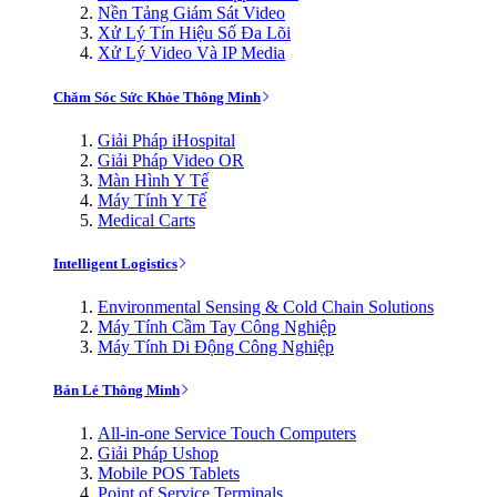
Nền Tảng Giám Sát Video
Xử Lý Tín Hiệu Số Đa Lõi
Xử Lý Video Và IP Media
Chăm Sóc Sức Khỏe Thông Minh
Giải Pháp iHospital
Giải Pháp Video OR
Màn Hình Y Tế
Máy Tính Y Tế
Medical Carts
Intelligent Logistics
Environmental Sensing & Cold Chain Solutions
Máy Tính Cầm Tay Công Nghiệp
Máy Tính Di Động Công Nghiệp
Bán Lẻ Thông Minh
All-in-one Service Touch Computers
Giải Pháp Ushop
Mobile POS Tablets
Point of Service Terminals