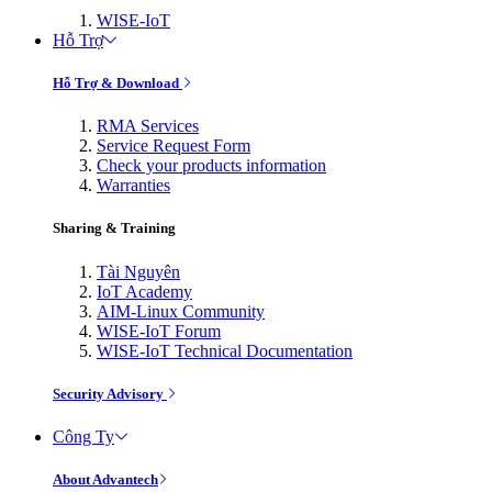
WISE-IoT
Hỗ Trợ
Hỗ Trợ & Download
RMA Services
Service Request Form
Check your products information
Warranties
Sharing & Training
Tài Nguyên
IoT Academy
AIM-Linux Community
WISE-IoT Forum
WISE-IoT Technical Documentation
Security Advisory
Công Ty
About Advantech