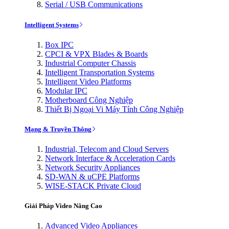
Serial / USB Communications
Intelligent Systems
Box IPC
CPCI & VPX Blades & Boards
Industrial Computer Chassis
Intelligent Transportation Systems
Intelligent Video Platforms
Modular IPC
Motherboard Công Nghiệp
Thiết Bị Ngoại Vi Máy Tính Công Nghiệp
Mạng & Truyền Thông
Industrial, Telecom and Cloud Servers
Network Interface & Acceleration Cards
Network Security Appliances
SD-WAN & uCPE Platforms
WISE-STACK Private Cloud
Giải Pháp Video Nâng Cao
Advanced Video Appliances