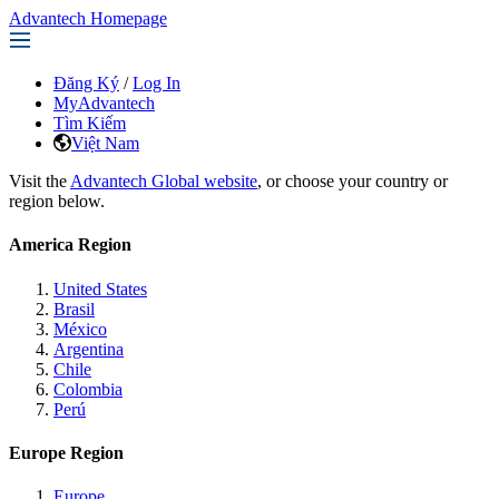
Advantech Homepage
Đăng Ký
/
Log In
MyAdvantech
Tìm Kiếm
Việt Nam
Visit the
Advantech Global website
, or choose your country or
region below.
America Region
United States
Brasil
México
Argentina
Chile
Colombia
Perú
Europe Region
Europe