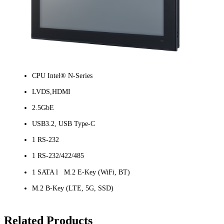
CPU Intel® N-Series
LVDS,HDMI
2.5GbE
USB3.2, USB Type-C
1 RS-232
1 RS-232/422/485
1 SATA l M.2 E-Key (WiFi, BT)
M.2 B-Key (LTE, 5G, SSD)
Related Products