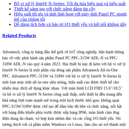
Bộ vi xử lý Intel® N-Series: Tối đa hóa hiệu quả và hiệu suất
Thiết kế sáng tạo với chức năng đáng tin cậy
Hiệu suất tối ưu và tính linh hoạt với máy tính Panel PC mạnh
mẽ của chúng tôi
Dễ dàng tích hợp và bảo trì I/O thiết yếu và kết nối không dây
Related Products
Advantech, công ty hàng đầu thế giới về IoT công nghiệp, hân hạnh thông
báo về việc phát hành sản phẩm Panel PC PPC-315W ADL-N và PPC-
318W ADL-N vào quý 4 năm 2023. Hai thiết bị này đi kèm với bộ vi xử lý
Intel® N-Series là một phần của dòng sản phẩm Advantech All-in-One
PPC. Advantech PPC-315W và 318W với bộ vi xử lý Intel® N-Series là
một loạt máy tính all-in-one siêu mỏng, hiệu suất cao được thiết kế cho
nhiều mục đích sử dụng khác nhau. Với màn hình LCD FHD 15,6"/18,5"
và bộ vi xử lý Intel® N-Series công suất thấp, mỗi thiết bị đều mang đến
khả năng tính toán mạnh mẽ trong một kích thước nhỏ gọn, không quạt.
PPC-315W/318W được chế tạo để đảm bảo độ bền và chức năng, nổi bật
với bảng điều khiển phía trước được xếp hạng IP66, màn hình cảm ứng
điện dung đa chạm, vỏ hợp kim nhôm đúc và các cổng I/O thiết yếu. Nó
tương thích với cả phần mềm Windows và Linux, làm cho nó trở thành một