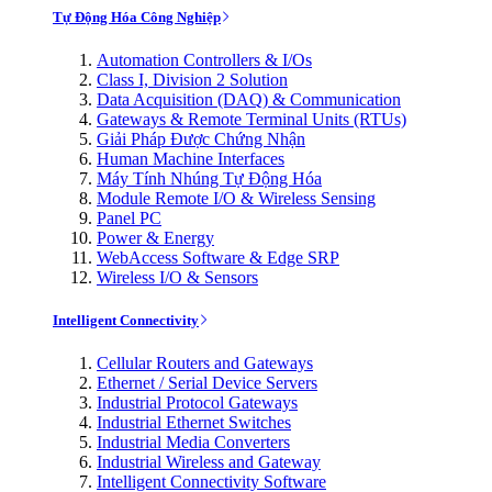
Tự Động Hóa Công Nghiệp
Automation Controllers & I/Os
Class I, Division 2 Solution
Data Acquisition (DAQ) & Communication
Gateways & Remote Terminal Units (RTUs)
Giải Pháp Được Chứng Nhận
Human Machine Interfaces
Máy Tính Nhúng Tự Động Hóa
Module Remote I/O & Wireless Sensing
Panel PC
Power & Energy
WebAccess Software & Edge SRP
Wireless I/O & Sensors
Intelligent Connectivity
Cellular Routers and Gateways
Ethernet / Serial Device Servers
Industrial Protocol Gateways
Industrial Ethernet Switches
Industrial Media Converters
Industrial Wireless and Gateway
Intelligent Connectivity Software