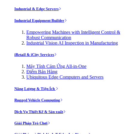
Industrial & Edge Servers
Industrial Equipment Builder
Empowering Machines with Intelligent Control &
Robust Communication
Industrial Vision AI Inspection in Manufacturing
iRetail & iCity Services
Máy Tính Cảm Ứng All-in-One
Điểm Bán Hàng
Ubiquitous Edge Computers and Servers
Năng Lượng & Tiện Ích
Rugged Vehicle Computing
Dịch Vụ Thiết Kế & Sản xuất
Giải Pháp Trò Chơi