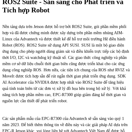
ROS2 Suite - Sẵn sàng cho Phát triển và
Tích hợp Robot
Nền tảng dựa trên Jetson được hỗ trợ bởi ROS2 Suite, gói phần mềm phối
hợp và đã được chứng minh được xây dựng trên phần mềm nhúng AIM-
Linux của Advantech và được thiết kế để hỗ trợ môi trường Hệ điều hành
Robot (ROS). ROS2 Suite sử dụng API SUSI. SUSI là một bộ giao diện
ứng dụng cho phép người dùng giám sát và điều khiển trực tiếp các bộ định
thời I/O, I2C và watchdog kỹ thuật số. Các giao thức công nghiệp và phần
mềm cơ sở dữ liệu chuỗi thời gian biên cũng được triển khai cho các ứng
dụng công nghiệp ROS. Hơn nữa, các tiện ích chung của ROS như RVIZ và
MoveIt được tích hợp sẵn để rút ngắn thời gian phát triển ứng dụng. SDK
AI Accelerator của NVIDIA được hợp nhất vào ROS2 Suite để tăng hiệu
quả tính toán biên từ các đơn vị xử lý đồ họa bên trong bộ xử lý. Với khả
năng tích hợp phần mềm cao, EPC-R7300 giúp giảm đáng kể thời gian và
nguồn lực cần thiết để phát triển robot.
Các sản phẩm mẫu của EPC-R7300 của Advantech sẽ sẵn sàng vào quý 1
năm 2023. Để biết thêm thông tin về điều này và các giải pháp AI dựa trên
EPC-R Jetson khác, vui lòng liên hệ với Advantech Việt Nam để được hỗ