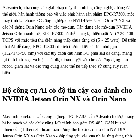
Advantech, nhà cung cấp giải pháp máy tính nhúng công nghiệp hàng đầu
thế giới, hân hạnh thông báo về việc phát hành sản phẩm EPC-R7300, một
máy tính barebone PC công nghiệp cho NVIDIA® Jetson Orin™ NX và
các hệ thống Orin Nano trên các mô-đun. Tận dụng các mô-đun NVIDIA
Jetson Orin mạnh mẽ, EPC-R7300 có thể mang lại hiệu suất AI từ 20–100
TOPS với mức tiêu thụ điện năng thấp chưa từng có (5 ~ 25 watt). Để triển
khai AI dễ dàng, EPC-R7300 có kích thước thiết kế siêu nhỏ gọn
(152×173×50 mm) với các tùy chọn cấu hình I/O phía sau đa dạng, mang
lại tính linh hoạt và hiệu suất điện toán tuyệt vời cho các ứng dụng như
robot, giám sát và các ứng dụng khác thế hệ tiếp theo sử dụng suy luận
biên.
Bộ công cụ AI có độ tin cậy cao dành cho
NVIDIA Jetson Orin NX và Orin Nano
Máy tính barebone cấp công nghiệp EPC-R7300 của Advantech được trang
bị bo mạch và các chức năng I/O chính bao gồm RS-485, CAN bus và
nhiều cổng Ethernet - hoàn toàn tương thích với các mô-đun NVIDIA
Jetson Orin NX và Orin Nano - đáp ứng yêu cầu của nhiều ứng dụng tính