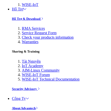
WISE-IoT
Hỗ Trợ
Hỗ Trợ & Download
RMA Services
Service Request Form
Check your products information
Warranties
Sharing & Training
Tài Nguyên
IoT Academy
AIM-Linux Community
WISE-IoT Forum
WISE-IoT Technical Documentation
Security Advisory
Công Ty
About Advantech