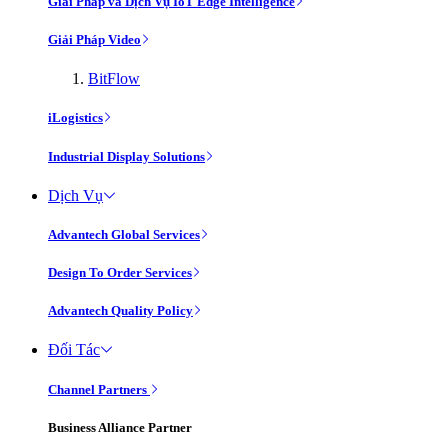
Giải Pháp và Dịch Vụ IoT Edge Intelligence
Giải Pháp Video
BitFlow
iLogistics
Industrial Display Solutions
Dịch Vụ
Advantech Global Services
Design To Order Services
Advantech Quality Policy
Đối Tác
Channel Partners
Business Alliance Partner