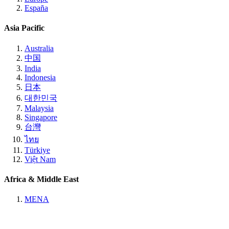
España
Asia Pacific
Australia
中国
India
Indonesia
日本
대한민국
Malaysia
Singapore
台灣
ไทย
Türkiye
Việt Nam
Africa & Middle East
MENA