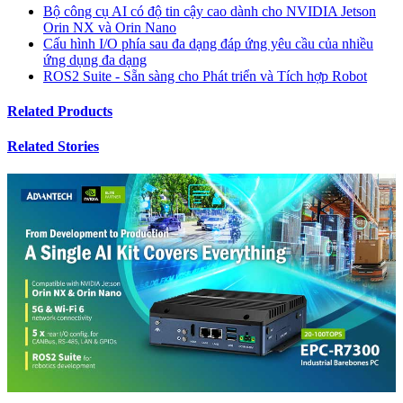
Bộ công cụ AI có độ tin cậy cao dành cho NVIDIA Jetson
Orin NX và Orin Nano
Cấu hình I/O phía sau đa dạng đáp ứng yêu cầu của nhiều
ứng dụng đa dạng
ROS2 Suite - Sẵn sàng cho Phát triển và Tích hợp Robot
Related Products
Related Stories