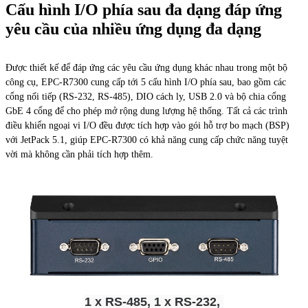
Cấu hình I/O phía sau đa dạng đáp ứng
yêu cầu của nhiều ứng dụng đa dạng
Được thiết kế để đáp ứng các yêu cầu ứng dụng khác nhau trong một bộ
công cụ, EPC-R7300 cung cấp tới 5 cấu hình I/O phía sau, bao gồm các
cổng nối tiếp (RS-232, RS-485), DIO cách ly, USB 2.0 và bộ chia cổng
GbE 4 cổng để cho phép mở rộng dung lượng hệ thống. Tất cả các trình
điều khiển ngoại vi I/O đều được tích hợp vào gói hỗ trợ bo mạch (BSP)
với JetPack 5.1, giúp EPC-R7300 có khả năng cung cấp chức năng tuyệt
vời mà không cần phải tích hợp thêm.
1 x RS-485, 1 x RS-232,