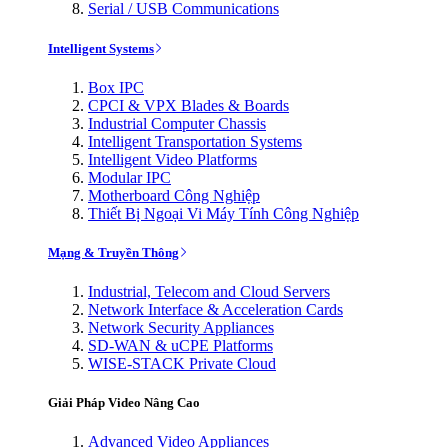
Serial / USB Communications
Intelligent Systems
Box IPC
CPCI & VPX Blades & Boards
Industrial Computer Chassis
Intelligent Transportation Systems
Intelligent Video Platforms
Modular IPC
Motherboard Công Nghiệp
Thiết Bị Ngoại Vi Máy Tính Công Nghiệp
Mạng & Truyền Thông
Industrial, Telecom and Cloud Servers
Network Interface & Acceleration Cards
Network Security Appliances
SD-WAN & uCPE Platforms
WISE-STACK Private Cloud
Giải Pháp Video Nâng Cao
Advanced Video Appliances