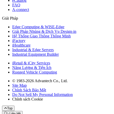
eCatalog
FAQ
A-connect
Giải Pháp
Edge Computing & WISE-Edge
Giải Pháp Nhúng & Dịch Vụ Design-in
Hệ Thống Giao Thông Thông Minh
iFactory
iHealthcare
Industrial & Edge Servers
Industrial Equipment Builder
iRetail & iCity Services
Năng Lượng & Tiện Ích
Rugged Vehicle Computing
© 1983-2026 Advantech Co., Ltd.
Site Map
Chính Sách Bảo Mật
Do Not Sell My Personal Information
Chính sách Cookie
Top
Liên Hệ