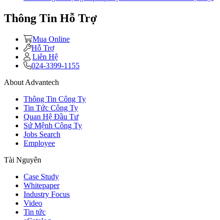
Thông Tin Hỗ Trợ
Mua Online
Hỗ Trợ
Liên Hệ
024-3399-1155
About Advantech
Thông Tin Công Ty
Tin Tức Công Ty
Quan Hệ Đầu Tư
Sứ Mệnh Công Ty
Jobs Search
Employee
Tài Nguyên
Case Study
Whitepaper
Industry Focus
Video
Tin tức