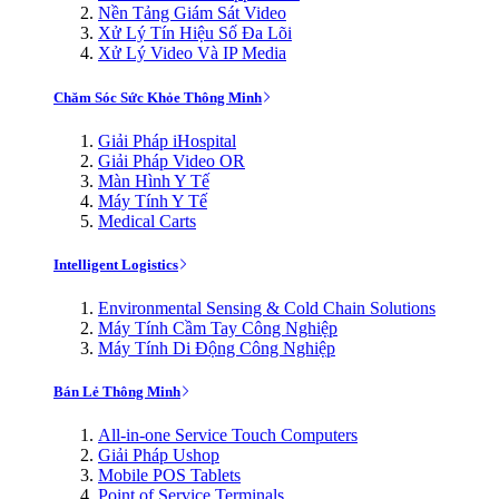
Nền Tảng Giám Sát Video
Xử Lý Tín Hiệu Số Đa Lõi
Xử Lý Video Và IP Media
Chăm Sóc Sức Khỏe Thông Minh
Giải Pháp iHospital
Giải Pháp Video OR
Màn Hình Y Tế
Máy Tính Y Tế
Medical Carts
Intelligent Logistics
Environmental Sensing & Cold Chain Solutions
Máy Tính Cầm Tay Công Nghiệp
Máy Tính Di Động Công Nghiệp
Bán Lẻ Thông Minh
All-in-one Service Touch Computers
Giải Pháp Ushop
Mobile POS Tablets
Point of Service Terminals