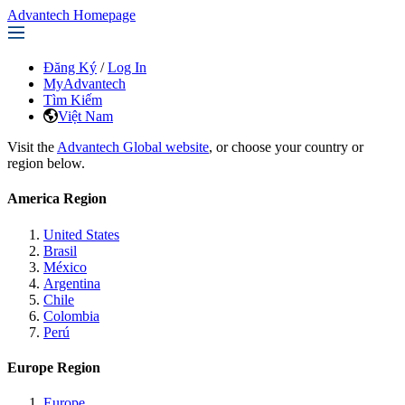
Advantech Homepage
Đăng Ký
/
Log In
MyAdvantech
Tìm Kiếm
Việt Nam
Visit the
Advantech Global website
, or choose your country or
region below.
America Region
United States
Brasil
México
Argentina
Chile
Colombia
Perú
Europe Region
Europe