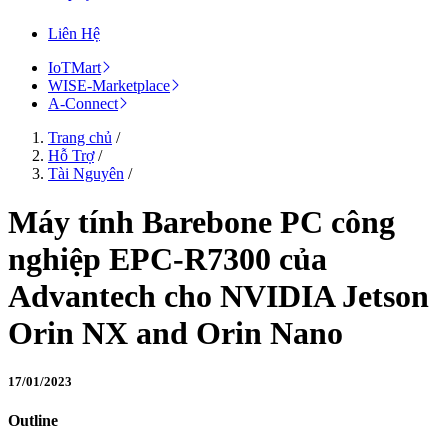
Liên Hệ
IoTMart
WISE-Marketplace
A-Connect
Trang chủ
/
Hỗ Trợ
/
Tài Nguyên
/
Máy tính Barebone PC công
nghiệp EPC-R7300 của
Advantech cho NVIDIA Jetson
Orin NX and Orin Nano
17/01/2023
Outline