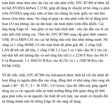
toán khác nhau theo nhu cầu của các nhà phát triển. EPC-R7300 sẽ được hỗ
trợ bởi NVIDIA JetPack 5.1TM, giúp dễ dàng di chuyển từ bộ công cụ phát
triển NVIDIA sang máy tính cơ bản của chúng tôi hoặc giữa các mô-đun
Jetson Orin khác nhau. Nó cũng sẽ giúp các nhà phát triển AI tự động kích
hoạt I/O mà không cần cài đặt hoặc cấu hình thêm trình điều khiển. Các
ứng dụng Edge AI - bao gồm cả suy luận hình ảnh - yêu cầu đầu vào là các
máy ảnh chất lượng cao. Theo đó, EPC-R7300 cung cấp giao diện camera
USB, IP và MIPI-CSI cho các hệ thống dựa trên tầm nhìn thông minh. Nó
cũng có 1 cổng HDMI 2.0 cho màn hình độ phân giải 4K, 2 cổng GbE
LAN để kết nối dữ liệu, 2 cổng USB 3.2 Gen 1 và 3 khe cắm M.2 cho các
mô-đun kết nối không dây và mở rộng lưu trữ (1 x 2230 E-Key cho Wi-Fi
6 và Bluetooth, 1 x 3042/52 B-Key cho 4G/5G và 1 x 2280 M-Key cho
NVMe SSD).
Về độ chắc chắn, EPC-R7300 của Advantech được thiết kế với dải nhiệt độ
hoạt động và nguồn điện đầu vào rộng, đồng thời có khả năng chịu rung sốc
mạnh (-40 ~ 85 ºC; 9 ~ 36 VDC; 3.0 Grms). Qua đó, điều này giúp người
dùng tạo ra các nguyên mẫu tại hiện trường đồng thời giảm đáng kể thời
gian phát triển và tài nguyên cần thiết để tích hợp, xác minh và chuyển đổi
hệ thống thành một hệ thống Edge AI sẵn sàng sử dụng.