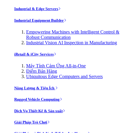
Industrial & Edge Servers
Industrial Equipment Builder
Empowering Machines with Intelligent Control &
Robust Communication
Industrial Vision AI Inspection in Manufacturing
iRetail & iCity Services
Máy Tính Cảm Ứng All-in-One
Điểm Bán Hàng
Ubiquitous Edge Computers and Servers
Năng Lượng & Tiện Ích
Rugged Vehicle Computing
Dịch Vụ Thiết Kế & Sản xuất
Giải Pháp Trò Chơi