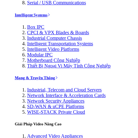
Serial / USB Communications
Intelligent Systems
Box IPC
CPCI & VPX Blades & Boards
Industrial Computer Chassis
Intelligent Transportation Systems
Intelligent Video Platforms
Modular IPC
Motherboard Công Nghiệp
Thiết Bị Ngoại Vi Máy Tính Công Nghiệp
Mạng & Truyền Thông
Industrial, Telecom and Cloud Servers
Network Interface & Acceleration Cards
Network Security Appliances
SD-WAN & uCPE Platforms
WISE-STACK Private Cloud
Giải Pháp Video Nâng Cao
Advanced Video Appliances