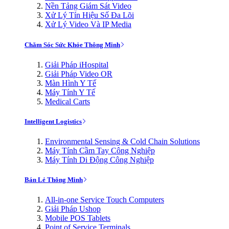
Nền Tảng Giám Sát Video
Xử Lý Tín Hiệu Số Đa Lõi
Xử Lý Video Và IP Media
Chăm Sóc Sức Khỏe Thông Minh
Giải Pháp iHospital
Giải Pháp Video OR
Màn Hình Y Tế
Máy Tính Y Tế
Medical Carts
Intelligent Logistics
Environmental Sensing & Cold Chain Solutions
Máy Tính Cầm Tay Công Nghiệp
Máy Tính Di Động Công Nghiệp
Bán Lẻ Thông Minh
All-in-one Service Touch Computers
Giải Pháp Ushop
Mobile POS Tablets
Point of Service Terminals