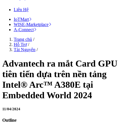
Liên Hệ
IoTMart
WISE-Marketplace
A-Connect
Trang chủ
/
Hỗ Trợ
/
Tài Nguyên
/
Advantech ra mắt Card GPU
tiên tiến dựa trên nền tảng
Intel® Arc™ A380E tại
Embedded World 2024
11/04/2024
Outline