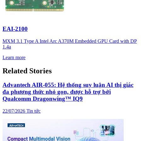
EAI-2100
MXM 3.1 Type A Intel Arc A370M Embedded GPU Card with DP
1.4a
Learn more
Related Stories
Advantech AIR-055: Hệ thống suy luận AI thị giác
đa phương thức nhỏ gọn, được hỗ trợ bởi
Qualcomm Dragonwing™ IQ9
22/07/2026
Tin tức