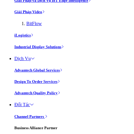
Giải Pháp và Dịch Vụ IoT Edge Intelligence
Giải Pháp Video
BitFlow
iLogistics
Industrial Display Solutions
Dịch Vụ
Advantech Global Services
Design To Order Services
Advantech Quality Policy
Đối Tác
Channel Partners
Business Alliance Partner