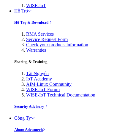
WISE-IoT
Hỗ Trợ
Hỗ Trợ & Download
RMA Services
Service Request Form
Check your products information
Warranties
Sharing & Training
Tài Nguyên
IoT Academy
AIM-Linux Community
WISE-IoT Forum
WISE-IoT Technical Documentation
Security Advisory
Công Ty
About Advantech