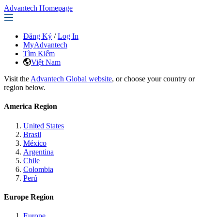
Advantech Homepage
Đăng Ký
/
Log In
MyAdvantech
Tìm Kiếm
Việt Nam
Visit the
Advantech Global website
, or choose your country or
region below.
America Region
United States
Brasil
México
Argentina
Chile
Colombia
Perú
Europe Region
Europe