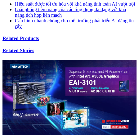
Hiệu suất được tối ưu hóa với khả năng tính toán AI vượt trội
Giải phóng tiềm năng của các ứng dụng đa dạng với khả
năng tích hợp liền mạch
Cấu hình nhanh chóng cho môi trường phát triển AI đáng tin
cậy
Related Products
Related Stories