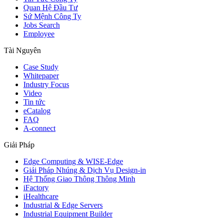
Quan Hệ Đầu Tư
Sứ Mệnh Công Ty
Jobs Search
Employee
Tài Nguyên
Case Study
Whitepaper
Industry Focus
Video
Tin tức
eCatalog
FAQ
A-connect
Giải Pháp
Edge Computing & WISE-Edge
Giải Pháp Nhúng & Dịch Vụ Design-in
Hệ Thống Giao Thông Thông Minh
iFactory
iHealthcare
Industrial & Edge Servers
Industrial Equipment Builder