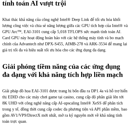
tính toán AI vượt trội
Khai thác khả năng của công nghệ Intel® Deep Link để tối ưu hóa khối
lượng công việc và chia sẻ năng lượng giữa các GPU tích hợp của Intel® và
GPU Arc™, EAI-3101 cung cấp 5,018 TFLOPS sức mạnh tính toán AI.
Card GPU này hoạt động hoàn hảo với các hệ thống máy tính và bo mạch
chính của Advantech như DPX-S455, AIMB-278 và ARK-3534 để mang lại
giá trị tối đa và hiệu suất tối ưu hóa cho các ứng dụng đa dạng.
Giải phóng tiềm năng của các ứng dụng
đa dạng với khả năng tích hợp liền mạch
Giải pháp đồ họa EAI-3101 được trang bị bốn đầu ra DP1.4a và hỗ trợ hiển
thị EDID cho các máy chơi game tại casino, cung cấp độ phân giải lên tới
8K UHD với công nghệ nâng cấp AI-upscaling Intel® XeSS để phân tích
trong y tế, đồng thời cung cấp codec đa phương tiện và API phần mềm, bao
gồm AV1/VP9/DirectX mới nhất, mở ra kỷ nguyên mới về khả năng tính
toán trực quan.