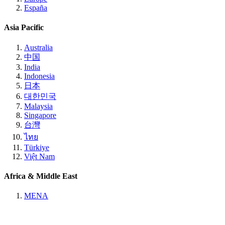
España
Asia Pacific
Australia
中国
India
Indonesia
日本
대한민국
Malaysia
Singapore
台灣
ไทย
Türkiye
Việt Nam
Africa & Middle East
MENA