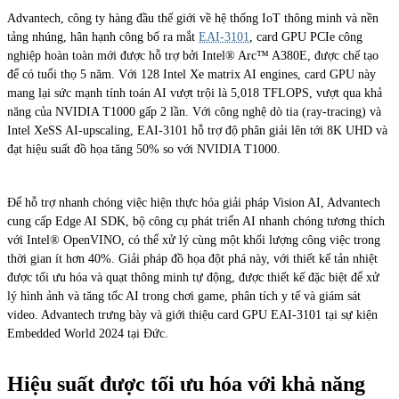
Advantech, công ty hàng đầu thế giới về hệ thống IoT thông minh và nền
tảng nhúng, hân hạnh công bố ra mắt
EAI-3101
, card GPU PCIe công
nghiệp hoàn toàn mới được hỗ trợ bởi Intel® Arc™ A380E, được chế tạo
để có tuổi thọ 5 năm. Với 128 Intel Xe matrix AI engines, card GPU này
mang lại sức mạnh tính toán AI vượt trội là 5,018 TFLOPS, vượt qua khả
năng của NVIDIA T1000 gấp 2 lần. Với công nghệ dò tia (ray-tracing) và
Intel XeSS AI-upscaling, EAI-3101 hỗ trợ độ phân giải lên tới 8K UHD và
đạt hiệu suất đồ họa tăng 50% so với NVIDIA T1000.
Để hỗ trợ nhanh chóng việc hiện thực hóa giải pháp Vision AI, Advantech
cung cấp Edge AI SDK, bộ công cụ phát triển AI nhanh chóng tương thích
với Intel® OpenVINO, có thể xử lý cùng một khối lượng công việc trong
thời gian ít hơn 40%. Giải pháp đồ họa đột phá này, với thiết kế tản nhiệt
được tối ưu hóa và quạt thông minh tự động, được thiết kế đặc biệt để xử
lý hình ảnh và tăng tốc AI trong chơi game, phân tích y tế và giám sát
video. Advantech trưng bày và giới thiệu card GPU EAI-3101 tại sự kiện
Embedded World 2024 tại Đức.
Hiệu suất được tối ưu hóa với khả năng