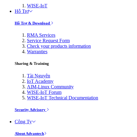
WISE-IoT
Hỗ Trợ
Hỗ Trợ & Download
RMA Services
Service Request Form
Check your products information
Warranties
Sharing & Training
Tài Nguyên
IoT Academy
AIM-Linux Community
WISE-IoT Forum
WISE-IoT Technical Documentation
Security Advisory
Công Ty
About Advantech