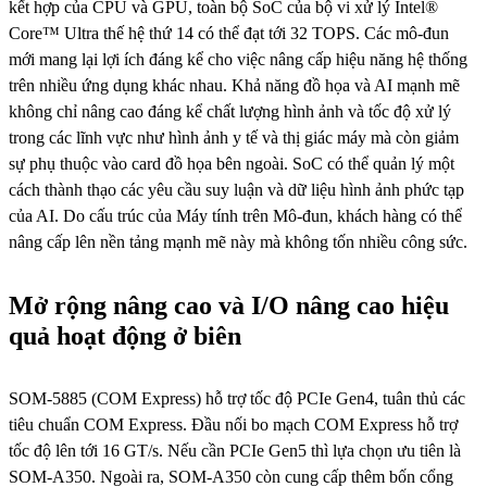
kết hợp của CPU và GPU, toàn bộ SoC của bộ vi xử lý Intel®
Core™ Ultra thế hệ thứ 14 có thể đạt tới 32 TOPS. Các mô-đun
mới mang lại lợi ích đáng kể cho việc nâng cấp hiệu năng hệ thống
trên nhiều ứng dụng khác nhau. Khả năng đồ họa và AI mạnh mẽ
không chỉ nâng cao đáng kể chất lượng hình ảnh và tốc độ xử lý
trong các lĩnh vực như hình ảnh y tế và thị giác máy mà còn giảm
sự phụ thuộc vào card đồ họa bên ngoài. SoC có thể quản lý một
cách thành thạo các yêu cầu suy luận và dữ liệu hình ảnh phức tạp
của AI. Do cấu trúc của Máy tính trên Mô-đun, khách hàng có thể
nâng cấp lên nền tảng mạnh mẽ này mà không tốn nhiều công sức.
Mở rộng nâng cao và I/O nâng cao hiệu
quả hoạt động ở biên
SOM-5885 (COM Express) hỗ trợ tốc độ PCIe Gen4, tuân thủ các
tiêu chuẩn COM Express. Đầu nối bo mạch COM Express hỗ trợ
tốc độ lên tới 16 GT/s. Nếu cần PCIe Gen5 thì lựa chọn ưu tiên là
SOM-A350. Ngoài ra, SOM-A350 còn cung cấp thêm bốn cổng