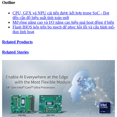
Outline
CPU, GFX và NPU cải tiến được kết hợp trong SoC - Đạt
đến cấp độ hiệu suất tính toán mới
Mở rộng nâng cao và I/O nâng cao hiệu quả hoạt động ở biên
Flash BIOS kép trên bo mạch để phục hồi lỗi và cấu hình mô-
đun linh hoạt
Related Products
Related Stories