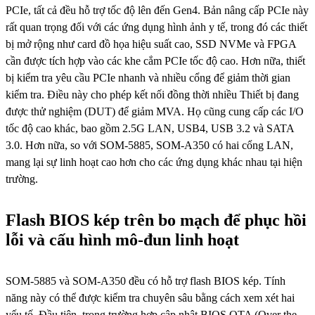
PCIe, tất cả đều hỗ trợ tốc độ lên đến Gen4. Bản nâng cấp PCIe này
rất quan trọng đối với các ứng dụng hình ảnh y tế, trong đó các thiết
bị mở rộng như card đồ họa hiệu suất cao, SSD NVMe và FPGA
cần được tích hợp vào các khe cắm PCIe tốc độ cao. Hơn nữa, thiết
bị kiểm tra yêu cầu PCIe nhanh và nhiều cổng để giảm thời gian
kiểm tra. Điều này cho phép kết nối đồng thời nhiều Thiết bị đang
được thử nghiệm (DUT) để giảm MVA. Họ cũng cung cấp các I/O
tốc độ cao khác, bao gồm 2.5G LAN, USB4, USB 3.2 và SATA
3.0. Hơn nữa, so với SOM-5885, SOM-A350 có hai cổng LAN,
mang lại sự linh hoạt cao hơn cho các ứng dụng khác nhau tại hiện
trường.
Flash BIOS kép trên bo mạch để phục hồi
lỗi và cấu hình mô-đun linh hoạt
SOM-5885 và SOM-A350 đều có hỗ trợ flash BIOS kép. Tính
năng này có thể được kiểm tra chuyên sâu bằng cách xem xét hai
yếu tố. Đầu tiên, trong trường hợp cập nhật BIOS OTA (Over the