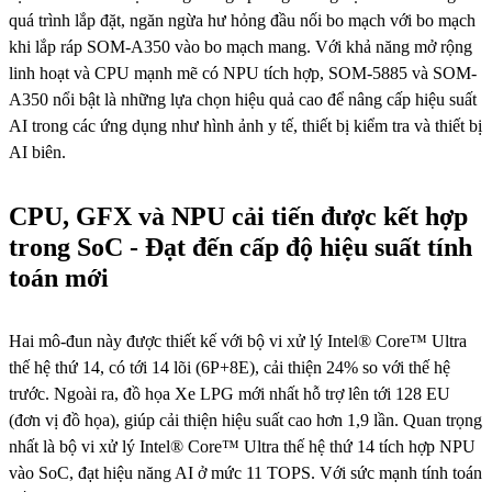
quá trình lắp đặt, ngăn ngừa hư hỏng đầu nối bo mạch với bo mạch
khi lắp ráp SOM-A350 vào bo mạch mang. Với khả năng mở rộng
linh hoạt và CPU mạnh mẽ có NPU tích hợp, SOM-5885 và SOM-
A350 nổi bật là những lựa chọn hiệu quả cao để nâng cấp hiệu suất
AI trong các ứng dụng như hình ảnh y tế, thiết bị kiểm tra và thiết bị
AI biên.
CPU, GFX và NPU cải tiến được kết hợp
trong SoC - Đạt đến cấp độ hiệu suất tính
toán mới
Hai mô-đun này được thiết kế với bộ vi xử lý Intel® Core™ Ultra
thế hệ thứ 14, có tới 14 lõi (6P+8E), cải thiện 24% so với thế hệ
trước. Ngoài ra, đồ họa Xe LPG mới nhất hỗ trợ lên tới 128 EU
(đơn vị đồ họa), giúp cải thiện hiệu suất cao hơn 1,9 lần. Quan trọng
nhất là bộ vi xử lý Intel® Core™ Ultra thế hệ thứ 14 tích hợp NPU
vào SoC, đạt hiệu năng AI ở mức 11 TOPS. Với sức mạnh tính toán