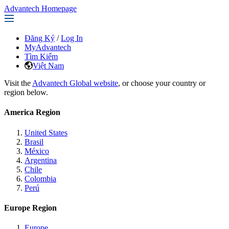
Advantech Homepage
Đăng Ký
/
Log In
MyAdvantech
Tìm Kiếm
Việt Nam
Visit the
Advantech Global website
, or choose your country or
region below.
America Region
United States
Brasil
México
Argentina
Chile
Colombia
Perú
Europe Region
Europe