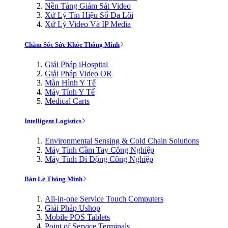
Nền Tảng Giám Sát Video
Xử Lý Tín Hiệu Số Đa Lõi
Xử Lý Video Và IP Media
Chăm Sóc Sức Khỏe Thông Minh
Giải Pháp iHospital
Giải Pháp Video OR
Màn Hình Y Tế
Máy Tính Y Tế
Medical Carts
Intelligent Logistics
Environmental Sensing & Cold Chain Solutions
Máy Tính Cầm Tay Công Nghiệp
Máy Tính Di Động Công Nghiệp
Bán Lẻ Thông Minh
All-in-one Service Touch Computers
Giải Pháp Ushop
Mobile POS Tablets
Point of Service Terminals