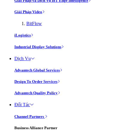
Giải Pháp và Dịch Vụ IoT Edge Intelligence
Giải Pháp Video
BitFlow
iLogistics
Industrial Display Solutions
Dịch Vụ
Advantech Global Services
Design To Order Services
Advantech Quality Policy
Đối Tác
Channel Partners
Business Alliance Partner