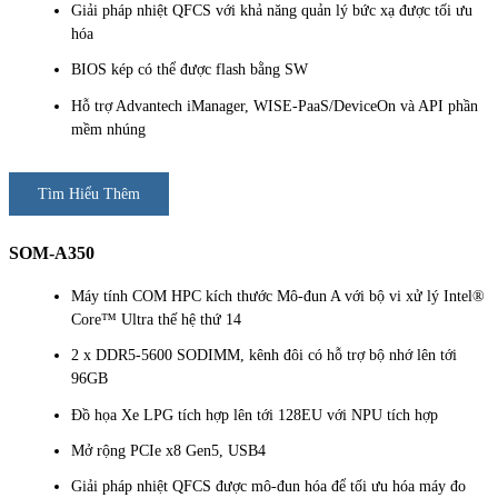
Giải pháp nhiệt QFCS với khả năng quản lý bức xạ được tối ưu
hóa
BIOS kép có thể được flash bằng SW
Hỗ trợ Advantech iManager, WISE-PaaS/DeviceOn và API phần
mềm nhúng
Tìm Hiểu Thêm
SOM-A350
Máy tính COM HPC kích thước Mô-đun A với bộ vi xử lý Intel®
Core™ Ultra thế hệ thứ 14
2 x DDR5-5600 SODIMM, kênh đôi có hỗ trợ bộ nhớ lên tới
96GB
Đồ họa Xe LPG tích hợp lên tới 128EU với NPU tích hợp
Mở rộng PCIe x8 Gen5, USB4
Giải pháp nhiệt QFCS được mô-đun hóa để tối ưu hóa máy đo