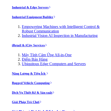
Industrial & Edge Servers
Industrial Equipment Builder
Empowering Machines with Intelligent Control &
Robust Communication
Industrial Vision AI Inspection in Manufacturing
iRetail & iCity Services
Máy Tính Cảm Ứng All-in-One
Điểm Bán Hàng
Ubiquitous Edge Computers and Servers
Năng Lượng & Tiện Ích
Rugged Vehicle Computing
Dịch Vụ Thiết Kế & Sản xuất
Giải Pháp Trò Chơi