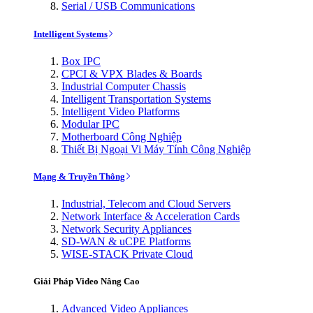
Serial / USB Communications
Intelligent Systems
Box IPC
CPCI & VPX Blades & Boards
Industrial Computer Chassis
Intelligent Transportation Systems
Intelligent Video Platforms
Modular IPC
Motherboard Công Nghiệp
Thiết Bị Ngoại Vi Máy Tính Công Nghiệp
Mạng & Truyền Thông
Industrial, Telecom and Cloud Servers
Network Interface & Acceleration Cards
Network Security Appliances
SD-WAN & uCPE Platforms
WISE-STACK Private Cloud
Giải Pháp Video Nâng Cao
Advanced Video Appliances