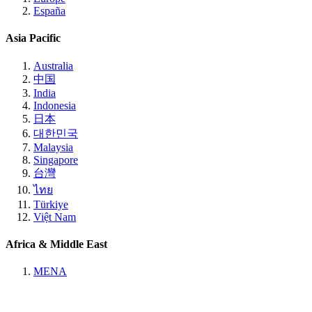
España
Asia Pacific
Australia
中国
India
Indonesia
日本
대한민국
Malaysia
Singapore
台灣
ไทย
Türkiye
Việt Nam
Africa & Middle East
MENA