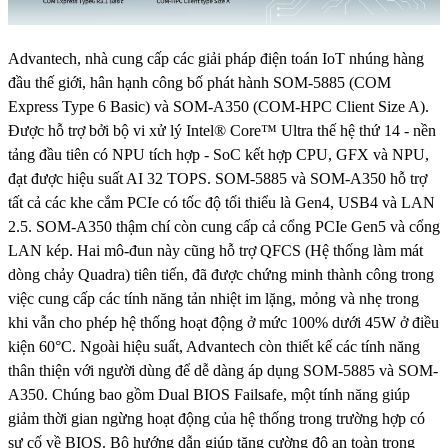
Advantech, nhà cung cấp các giải pháp điện toán IoT nhúng hàng
đầu thế giới, hân hạnh công bố phát hành SOM-5885 (COM
Express Type 6 Basic) và SOM-A350 (COM-HPC Client Size A).
Được hỗ trợ bởi bộ vi xử lý Intel® Core™ Ultra thế hệ thứ 14 - nền
tảng đầu tiên có NPU tích hợp - SoC kết hợp CPU, GFX và NPU,
đạt được hiệu suất AI 32 TOPS. SOM-5885 và SOM-A350 hỗ trợ
tất cả các khe cắm PCIe có tốc độ tối thiểu là Gen4, USB4 và LAN
2.5. SOM-A350 thậm chí còn cung cấp cả cổng PCIe Gen5 và cổng
LAN kép. Hai mô-đun này cũng hỗ trợ QFCS (Hệ thống làm mát
dòng chảy Quadra) tiên tiến, đã được chứng minh thành công trong
việc cung cấp các tính năng tản nhiệt im lặng, mỏng và nhẹ trong
khi vẫn cho phép hệ thống hoạt động ở mức 100% dưới 45W ở điều
kiện 60°C. Ngoài hiệu suất, Advantech còn thiết kế các tính năng
thân thiện với người dùng để dễ dàng áp dụng SOM-5885 và SOM-
A350. Chúng bao gồm Dual BIOS Failsafe, một tính năng giúp
giảm thời gian ngừng hoạt động của hệ thống trong trường hợp có
sự cố về BIOS. Bộ hướng dẫn giúp tăng cường độ an toàn trong